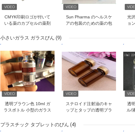
CMYK印刷ロゴが付いて
Sun Pharma のヘルスケ
光
いる薬のカプセルの薬剤
アの包装のための薬の包
ョ
の包装箱
装箱/10ml のバイアル箱
ロ
小さいガラス ガラスびん
(9)
ベストプライス
ベストプライス
ベス
透明ブラウン色 10ml ガ
ステロイド注射油のキャ
透
ラスボトル 小型のガラス
ップとタップの透明ブラ
ル/
ボトル 液体オイル 注射
ウン10mlガラスボトル
用
プラスチック タブレットのびん
(4)
ベストプライス
ベストプライス
ベス