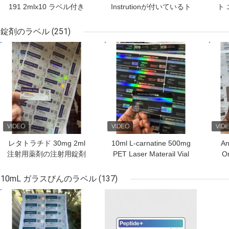
191 2mlx10 ラベル付き
Instrutionが付いているト
ト
ガラスバイアル
レンアセテートバイアル
バイアルラベル
錠剤のラベル
(251)
ベストプライス
ベストプライス
ベス
レタトラチド 30mg 2ml
10ml L-carnatine 500mg
An
注射用薬剤の注射用錠剤
PET Laser Materail Vial
Or
のラベル 皮膚下注射用
Labels
mat
10mL ガラスびんのラベル
(137)
ベストプライス
ベストプライス
ベス