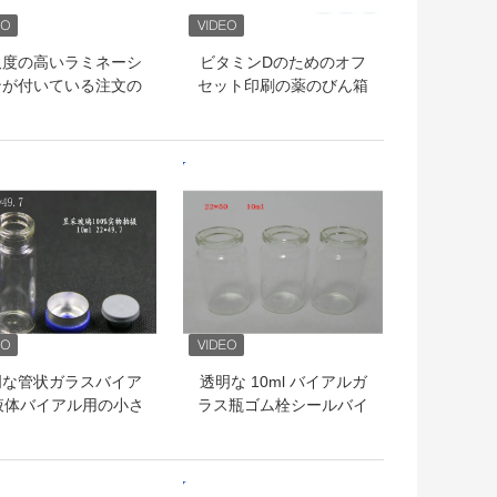
沢度の高いラミネーシ
ビタミンDのためのオフ
ンが付いている注文の
セット印刷の薬のびん箱
ゴのホログラムの薬の
は柔らかいカプセルを落
びん箱
とします
トプライス
ベストプライス
明な管状ガラスバイア
透明な 10ml バイアルガ
液体バイアル用の小さ
ラス瓶ゴム栓シールバイ
なガラス瓶
アル注入用
トプライス
ベストプライス