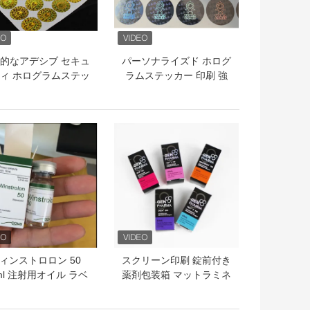
的なアデシブ セキュ
パーソナライズド ホログ
ィ ホログラムステッ
ラムステッカー 印刷 強
カーUV印刷
化保護のための四角形セ
キュリティ ラベル
トプライス
ベストプライス
ィンストロロン 50
スクリーン印刷 錠前付き
ml 注射用オイル ラベ
薬剤包装箱 マットラミネ
箱 10ml 薬剤小瓶 紙
ーション
のパッケージ