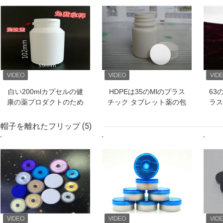
白い200mlカプセルの健
HDPEは35のMlのプラス
63
康の薬プロダクトのため
チック タブレット薬の包
ラス
のプラスチック タブレッ
装のための丸型をびん詰
びん
トのびん
めにします
ん
帽子を離れたフリップ
(5)
ベストプライス
ベストプライス
ベス