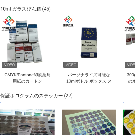
紙/PET/PVC素材でペプ
ーザー PET スチッカー
チドを保管するための錠
U FOR アルミ シップロ
10ml ガラスびん箱
(45)
剤ラベル
ック バッグ
ベストプライス
ベストプライス
ベス
CMYK/Pantone印刷薬局
パーソナライズ可能な
30
用紙のカートン
10mlボトル ボックス ス
の
テロイドデカボトル 梱包
ィ
のための紙の光沢のある
1
保証ホログラムのステッカー
(27)
仕上げ
ベストプライス
ベストプライス
ベス