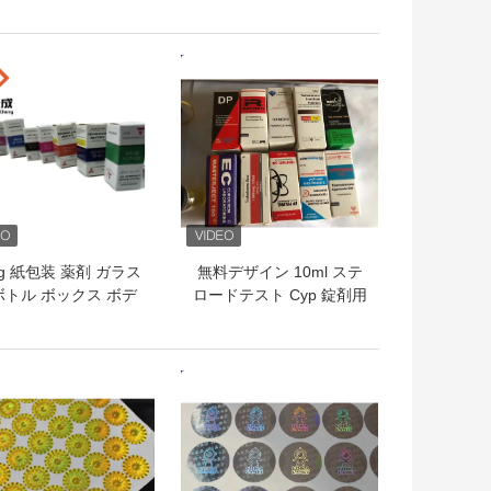
口錠剤 ラベル
クボトルラベル、黒背景
レーザーワード印刷のバ
イアルラベル
トプライス
ベストプライス
0g 紙包装 薬剤 ガラス
無料デザイン 10ml ステ
ボトル ボックス ボデ
ロードテスト Cyp 錠剤用
ビルディング 印刷
ボトル ボックスのパッケ
0ml ラベル ボックス
ージ カスタムデザインオ
プション
トプライス
ベストプライス