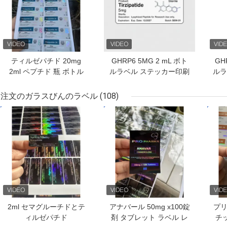
ティルゼパチド 20mg
GHRP6 5MG 2 mL ボト
GH
2ml ペプチド 瓶 ボトル
ルラベル ステッカー印刷
ルラ
ラベル ステッカー 印刷
ペプチドパウダーラベル
ペ
用
注文のガラスびんのラベル
(108)
ベストプライス
ベストプライス
ベス
2ml セマグルーチドとテ
アナバール 50mg x100錠
プリ
ィルゼパチド
剤 タブレット ラベル レ
チ