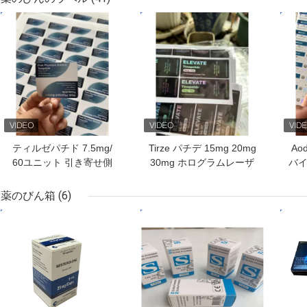
ベストプライス
ベストプライス
ベス
ティルゼパチド 7.5mg/
Tirze パチデ 15mg 20mg
Ao
60ユニット 引き寄せ側
30mg ホログラムレーザ
バイ
複数用薬用錠剤のラベル
ー PET 小型ガラスバイ
ザー
を印刷する
アルラベル
薬のびん箱
(6)
ベストプライス
ベストプライス
ベス