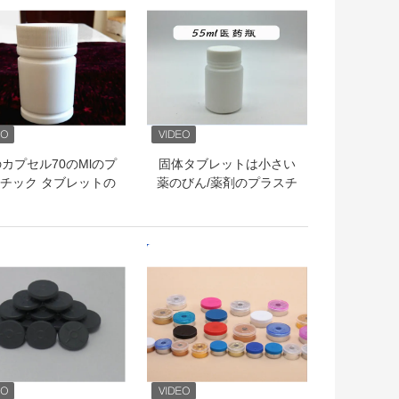
のカプセル70のMlのプ
固体タブレットは小さい
チック タブレットの
薬のびん/薬剤のプラスチ
/白いプラスチックび
ックびんを要約します
のタンパーの証拠の帽
子
トプライス
ベストプライス