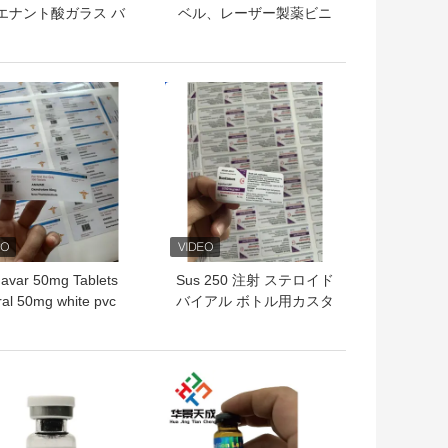
 エナント酸ガラス バ
ベル、レーザー製薬ビニ
イアル ラベル
ール ラベル ステッカー
ホログラム効果
トプライス
ベストプライス
avar 50mg Tablets
Sus 250 注射 ステロイド
al 50mg white pvc
バイアル ボトル用カスタ
erail Plastic Bottles
ムラベル
Labels
トプライス
ベストプライス