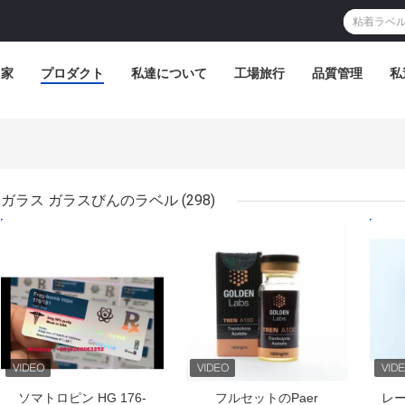
家
プロダクト
私達について
工場旅行
品質管理
私
ガラス ガラスびんのラベル
(298)
ベストプライス
ベストプライス
ベス
ソマトロピン HG 176-
フルセットのPaer
レー