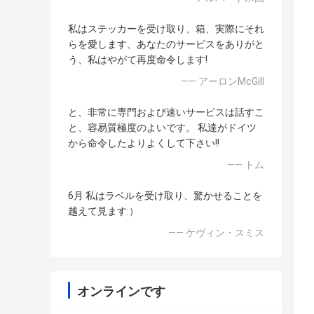
私はステッカーを受け取り、箱、実際にそれ
らを愛します、あなたのサービスをありがと
う、私はやがて再度命令します!
—— アーロンMcGill
と、非常に専門および速いサービスは話すこ
と、容易質極度のよいです。 私達がドイツ
から命令したよりよくして下さい!!
—— トム
6月 私はラベルを受け取り、驚かせることを
越えて見ます:）
—— ケヴィン・スミス
オンラインです