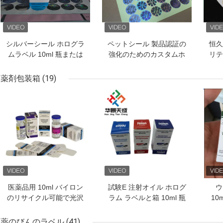
シルバーシール ホログラ
ペットシール 製品認証の
恒久
ムラベル 10ml 瓶または
強化のためのカスタムホ
リテ
箱
ログラムラベル
薬剤包装箱
(19)
ベストプライス
ベストプライス
ベス
医薬品用 10ml バイロン
試験E 注射オイル ホログ
ウ
のリサイクル可能で光沢
ラム ラベルと箱 10ml 瓶
10
のある紙箱
箱 紙包装
ルと
薬のびんのラベル
(41)