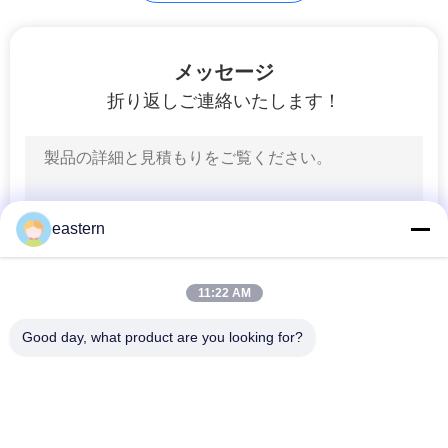
質
管
45
メッセージ
理
折り返しご連絡いたします！
10ml ガラスびん箱
私
達
eastern
に
連
27
11:22 AM
保証ホログラムの
絡
Good day, what product are you looking for?
し
ステッカー
人気カテゴリ
すべて
な
ガラス ガラスびんの
さ
錠剤のラベル