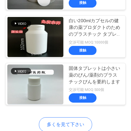
達
接触
に
白い200mlカプセルの健
つ
139
康の薬プロダクトのため
い
10mL ガラスびんの
のプラスチック タブレ
ットのびん
交渉可能 MOQ:10000個
て
ラベル
接触
工
固体タブレットは小さい
薬のびん/薬剤のプラス
場
チックびんを要約します
111
旅
交渉可能 MOQ:500個
注文のガラスびん
接触
行
のラベル
品
多くを見て下さい