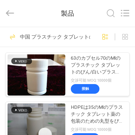
supplier.
Copyright
©
製品
2017
-
2026
Hjtc
(Xiamen)
家
335
Industry
中国 プラスチック タブレットのびん
Co.,
ガラス ガラスびん
Ltd.
All
Rights
プ
Reserved.
のラベル
63のカプセル70のMlの
ロ
プラスチック タブレッ
トのびん/白いプラスチ
ダ
ックびんのタンパーの証
交渉可能 MOQ:10000個
拠の帽子
ク
接触
256
ト
HDPEは35のMlのプラス
錠剤のラベル
チック タブレット薬の
私
包装のための丸型をびん
詰めにします
交渉可能 MOQ:10000個