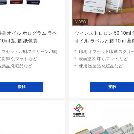
 注射オイル ホログラム ラベ
ウィンストロロン 50 10ml
10ml 瓶 箱 紙包装
オイル ラベルと箱 10ml 
紙のパッケージ
オフセット印刷,スクリーン印刷など
印刷:オフセット印刷,スクリーン
装:輝く,マット,など
表面塗装:輝く,マット,など
医薬品,化粧品など
使用:医薬品,化粧品など
接触
接触