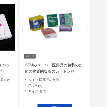
イバシ
OEMのペーパー医薬品の包装のた
プ
めの物質的な薬のカートン箱
らかい膜
タイプ:医薬品の包装
色:CMYK
サイズ:習慣