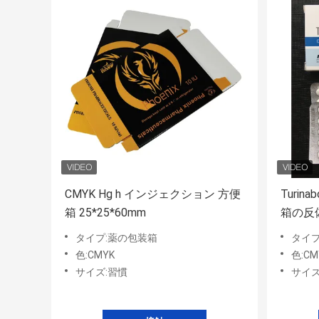
CMYK Hg h インジェクション 方便
Turi
箱 25*25*60mm
箱の反
タイプ:薬の包装箱
タイプ
色:CMYK
色:CM
サイズ:習慣
サイズ