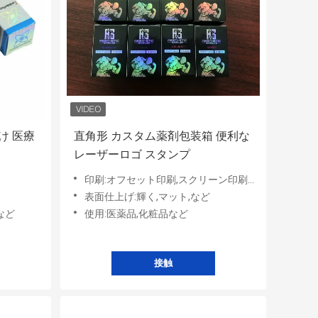
け 医療
直角形 カスタム薬剤包装箱 便利な
レーザーロゴ スタンプ
印刷:オフセット印刷,スクリーン印刷など
表面仕上げ:輝く,マット,など
など
使用:医薬品,化粧品など
接触