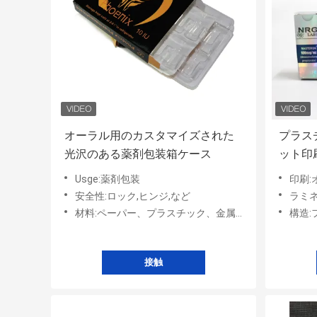
オーラル用のカスタマイズされた
プラスチ
光沢のある薬剤包装箱ケース
ット印
Usge:薬剤包装
印刷:
安全性:ロック,ヒンジ,など
ラミネ
材料:ペーパー、プラスチック、金属、等。
構造:
接触