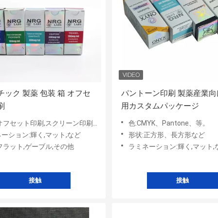
ック 製薬 包装 箱 オフセ
パントーン印刷 製薬産業向
刷
用カスタムパッケージ
オフセット印刷,スクリーン印刷など
色:CMYK、Pantone、等。
ーション:輝く,マット,など
形状:正方形、長方形など
フラット,ゲーブル,その他
ラミネーション:輝く,マット,
接触
接触