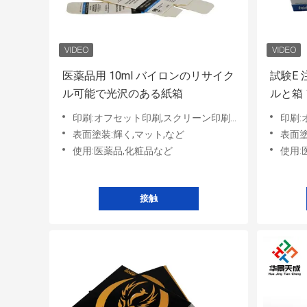
医薬品用 10ml バイロンのリサイク
試験E
ル可能で光沢のある紙箱
ルと箱 
印刷:オフセット印刷,スクリーン印刷など
印刷:
表面塗装:輝く,マット,など
表面塗
使用:医薬品,化粧品など
使用:
接触