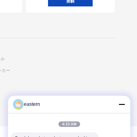
接触
ベル
ッカー
eastern
4:33 AM