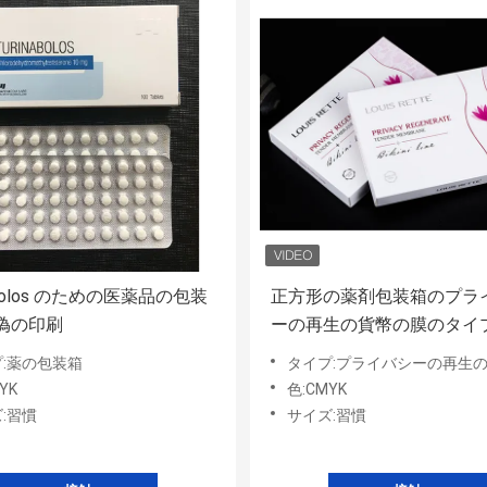
nabolos のための医薬品の包装
正方形の薬剤包装箱のプラ
偽の印刷
ーの再生の貨幣の膜のタイ
:薬の包装箱
タイプ:プライバシーの再生の柔
YK
色:CMYK
:習慣
サイズ:習慣