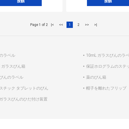
接触
接触
Page 1 of 2
|<
<<
1
2
>>
>|
のラベル
10mL ガラスびんのラ
ml ガラスびん箱
保証ホログラムのステ
びんのラベル
薬のびん箱
スチック タブレットのびん
帽子を離れたフリップ
ガラスびんのひだ付け装置