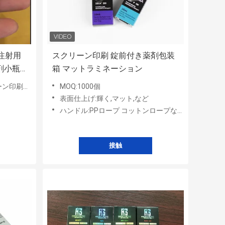
 注射用
スクリーン印刷 錠前付き薬剤包装
薬剤小瓶
箱 マットラミネーション
印刷など
MOQ:1000個
表面仕上げ:輝く,マット,など
ハンドル:PPロープ コットンロープなど
接触