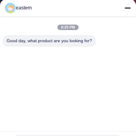
達
eastern
に
つ
8:25 PM
い
Good day, what product are you looking for?
て
工
場
旅
行
ウィンストロロン 50 10ml 注射用オイル ラベルと箱 10ml
品
薬剤小瓶 紙のパッケージ