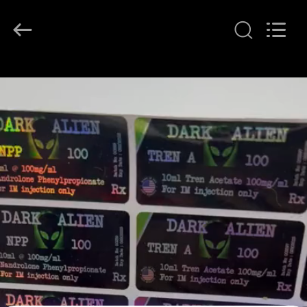
supplier.
Copyright
©
2017
-
2026
Hjtc
(Xiamen)
家
Industry
Co.,
Ltd.
All
Rights
プ
Reserved.
ロ
ダ
ク
ト
私