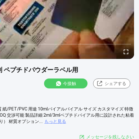
ー印刷 ペプチドパウダーラベル用
今接触
シェアする
質 紙/PET/PVC 用途 10mlバイアルバイアル サイズ カスタマイズ 特徴
MOQ 交渉可能 製品詳細 2ml/3mlペプチドバイアル用に設計された粘着
 材質オプション....
もっと見る
メッセージを残しなさい