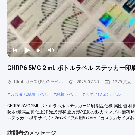
GHRP6 5MG 2 mL ボトルラベル ステッカ
10mL ガラスびんのラベル
2025-07-28
1279 意見
#
カスタム粘着ラベル
#
粘着ラベル
#
10ml びんのラベル
GHRP6 5MG 2ML ボトルラベルステッカー印刷 製品仕様 属性 値 材
防水/最高品質 仕上げ 光沢 形状 正方形/任意の形状 サンプル 無料 
ステッカー 標準サイズ：2mlバイアル用5x2cm（カスタムサイズあり）
訪問者のメッセージ