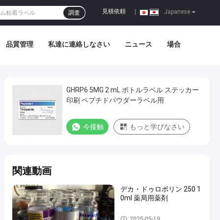
見積依頼
|
Japanese
調査
品質管理
私達に連絡しなさい
ニュース
場合
GHRP6 5MG 2 mL ボトルラベル ステッカー
印刷 ペプチドパウダーラベル用
今接触
もっと学びなさい
関連動画
デカ・ドゥロボリン 250 1
0ml 薬局用薬剤
10mL ガラスびんのラベル
2025-05-19