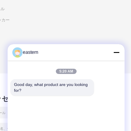
ベル
ッカー
eastern
5:20 AM
Good day, what product are you looking 
for?
ッセージ