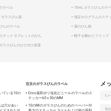
のラベル
10mL ガラスびんのラ
ml ガラスびん箱
保証ホログラムのステ
びんのラベル
薬のびん箱
スチック タブレットのびん
帽子を離れたフリップ
ガラスびんのひだ付け装置
メ
注文のガラスびんのラベル
いている10の
Erico薬剤ポリ塩化ビニールのラベルのス
テッカー60 x 30のMM
びんは穴があい
10のMlのガラスびんのためのペーパー付
イズされたサ
着力のステッカー ラベルおよび箱の薬剤