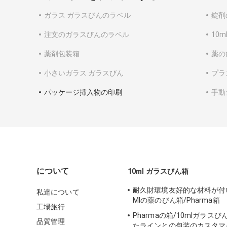
ガラス ガラスびんのラベル
錠剤
注文のガラスびんのラベル
10
薬剤包装箱
薬の
小さいガラス ガラスびん
プラ
パッケージ挿入物の印刷
手動
について
10ml ガラスびん箱
耐久財環境友好的な材料が付
私達について
Mlの薬のびん箱/Pharma箱
工場旅行
Pharmaの箱/10mlガラス
品質管理
たラインとの包装のカスタマ