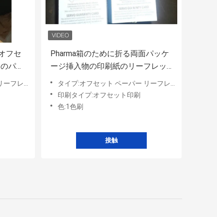
のオフセ
Pharma箱のために折る両面パッケ
トのパッ
ージ挿入物の印刷紙のリーフレッ
の印刷
ト
ーフレット
タイプ:オフセット ペーパー リーフレット
印刷タイプ:オフセット印刷
色:1色刷
接触