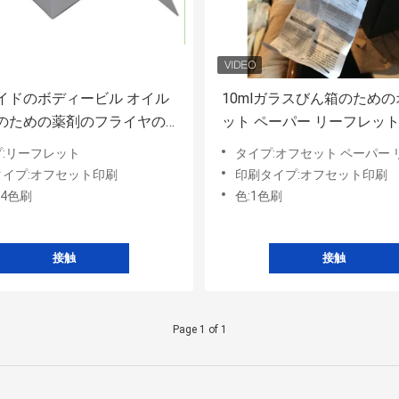
イドのボディービル オイル
10mlガラスびん箱のため
のための薬剤のフライヤの
ット ペーパー リーフレッ
ージ挿入物の印刷
ケージ挿入物の印刷/薬剤
:リーフレット
タイプ:オフセット ペーパー リ
タイプ:オフセット印刷
印刷タイプ:オフセット印刷
か4色刷
色:1色刷
接触
接触
Page 1 of 1