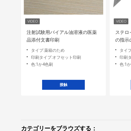
注射試験用バイアル油溶液の医薬
ステロ
品添付文書印刷
の指示
パッケ
タイプ:薬箱のため
タイプ
印刷タイプ:オフセット印刷
印刷
色:1か4色刷
色:1
接触
カテゴリーをブラウズする：