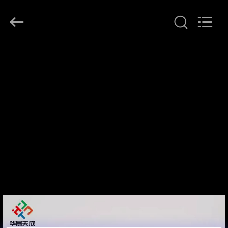
supplier.
Copyright
©
2017
-
2026
Hjtc
(Xiamen)
家
Industry
Co.,
Ltd.
All
Rights
プ
Reserved.
ロ
ダ
ク
ト
私