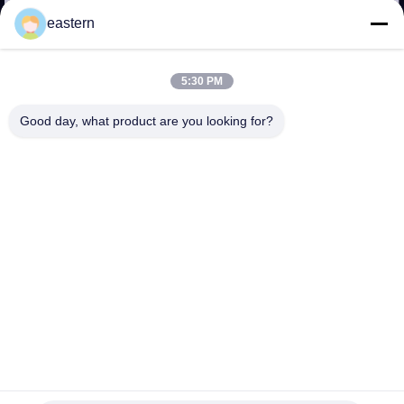
達
eastern
に
つ
5:30 PM
い
Good day, what product are you looking for?
て
工
場
旅
行
Pharmaの箱/10mlガラスびんは穴があいたラインとの包装
品
のカスタマイズされたサイズを囲みます