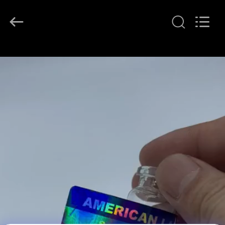
supplier.
Copyright
©
2017
-
2026
Hjtc
(Xiamen)
家
Industry
Co.,
Ltd.
All
Rights
プ
Reserved.
ロ
ダ
ク
ト
私