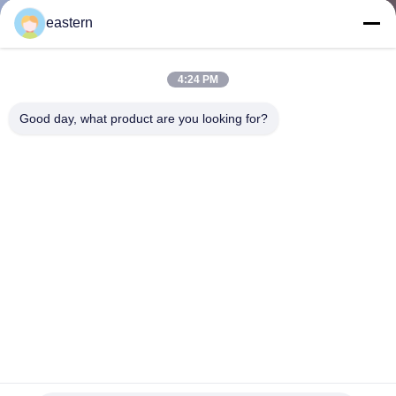
達
eastern
に
つ
4:24 PM
い
Good day, what product are you looking for?
て
工
場
旅
行
品
CMYK/Pantone印刷薬局用紙のカートン