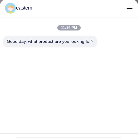
達
eastern
に
つ
11:16 PM
い
Good day, what product are you looking for?
て
工
場
旅
行
ソマトロピン HG 176-191 2mlx10 ラベル付きガラスバイア
品
ル