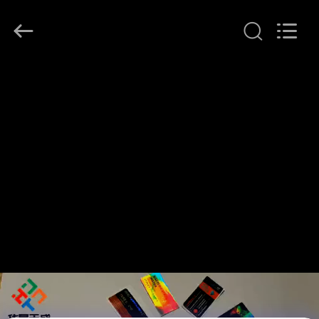
supplier.
Copyright
©
2017
-
2026
Hjtc
(Xiamen)
家
Industry
Co.,
Ltd.
All
Rights
プ
Reserved.
ロ
ダ
ク
ト
私