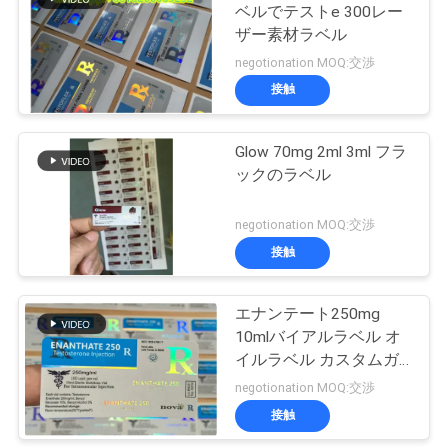
ベルでテストe 300レー
い
ザー素材ラベル
19
negotionation MOQ:交渉
接触
ニ
薬剤包装箱
ュ
Glow 70mg 2ml 3ml フラ
ックのラベル
ー
ス
negotionation MOQ:交渉
接触
73
場
エナンテート250mg
薬のびんのラベル
合
10mlバイアルラベル オ
イルラベル カスタムガ
ラスバイアルラベル 複
negotionation MOQ:交渉
地
数印刷
接触
図