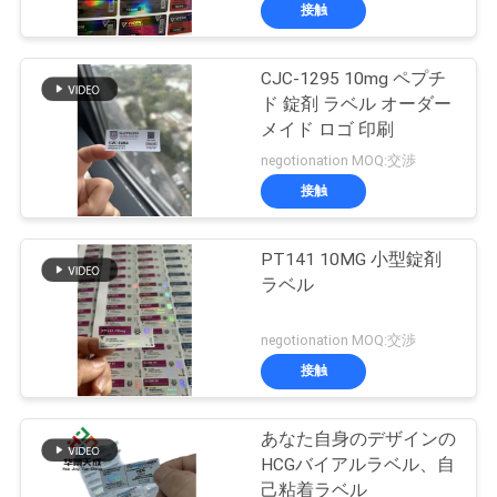
達
接触
に
CJC-1295 10mg ペプチ
つ
139
ド 錠剤 ラベル オーダー
い
10mL ガラスびんの
メイド ロゴ 印刷
negotionation MOQ:交渉
て
ラベル
接触
工
PT141 10MG 小型錠剤
ラベル
場
111
旅
negotionation MOQ:交渉
注文のガラスびん
接触
行
のラベル
あなた自身のデザインの
品
HCGバイアルラベル、自
己粘着ラベル