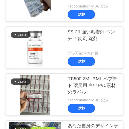
質
negotionation MOQ:交渉
管
接触
45
理
SS-31 強い粘着剤 ペン
10ml ガラスびん箱
チド 錠剤 錠剤
私
交渉可能 MOQ:1個
達
接触
に
連
TB500 2ML 2ML ペプチ
27
ド 薬局用 白いPVC素材
保証ホログラムの
絡
のラベル
negotionation MOQ:交渉
し
ステッカー
接触
な
さ
あなた自身のデザインラ