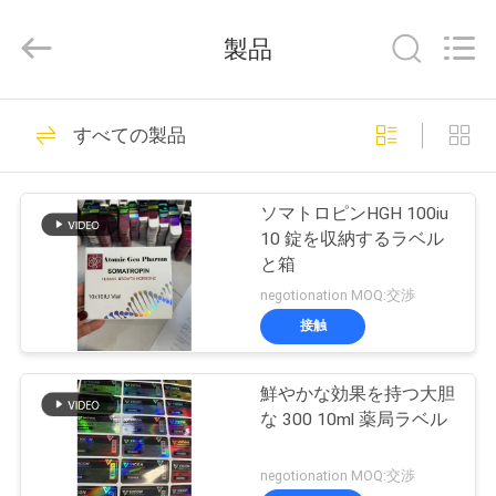
supplier.
Copyright
©
製品
2017
-
2026
Hjtc
(Xiamen)
家
335
Industry
すべての製品
Co.,
ガラス ガラスびん
Ltd.
All
Rights
プ
Reserved.
のラベル
ソマトロピンHGH 100iu
ロ
10 錠を収納するラベル
と箱
ダ
negotionation MOQ:交渉
ク
接触
256
ト
鮮やかな効果を持つ大胆
錠剤のラベル
な 300 10ml 薬局ラベル
私
negotionation MOQ:交渉