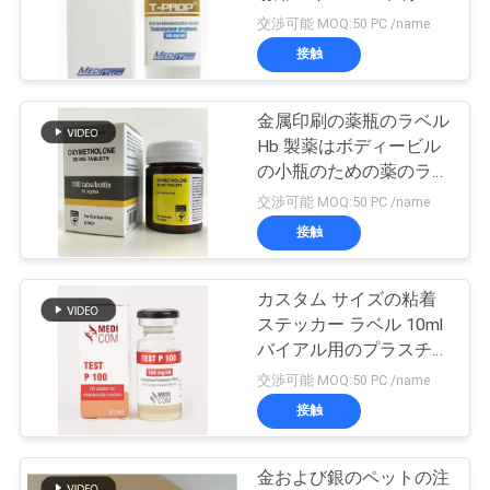
質
交渉可能 MOQ:50 PC /name
管
接触
45
理
金属印刷の薬瓶のラベル
10ml ガラスびん箱
Hb 製薬はボディービル
私
の小瓶のための薬のラベ
ルを剥がします
交渉可能 MOQ:50 PC /name
達
接触
に
連
カスタム サイズの粘着
27
ステッカー ラベル 10ml
保証ホログラムの
絡
バイアル用のプラスチッ
ク レーザー フィルム ラ
交渉可能 MOQ:50 PC /name
し
ステッカー
ベル
接触
な
さ
金および銀のペットの注