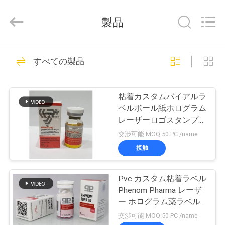
supplier.
Copyright
©
製品
2017
-
2025
Hjtc
(Xiamen)
家
301
Industry
すべての製品
Co.,
ガラス ガラスびん
Ltd.
All
Rights
プ
Reserved.
のラベル
粘着カスタムバイアルラ
ロ
ベルボール紙ホログラム
レーザーロゴスタンプ印
ダ
刷ラベル
交渉可能 MOQ:50 PC /name
ク
接触
253
ト
Pvc カスタム粘着ラベル
錠剤のラベル
Phenom Pharma レーザ
私
ー ホログラム薬ラベル
ステッカー
交渉可能 MOQ:50 PC /name