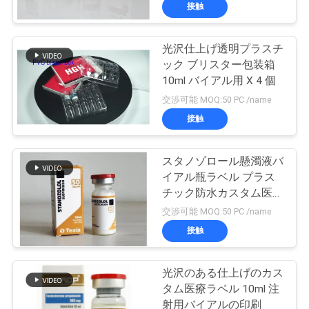
達
接触
に
光沢仕上げ透明プラスチ
つ
139
ック ブリスター包装箱
い
10mL ガラスびんの
10ml バイアル用 X 4 個
交渉可能 MOQ:50 PC /name
て
ラベル
接触
工
スタノゾロール懸濁液バ
イアル瓶ラベル プラス
場
チック防水カスタム医療
110
旅
ラベル
交渉可能 MOQ:50 PC /name
注文のガラスびん
接触
行
のラベル
光沢のある仕上げのカス
品
タム医療ラベル 10ml 注
射用バイアルの印刷