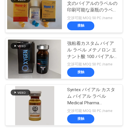
文のバイアルのラベルの
い
印刷可能な薬瓶のラベル
19
の複数のサイズ
交渉可能 MOQ:50 PC /name
接触
ニ
薬剤包装箱
ュ
強粘着カスタム バイア
ル ラベル メテノロン エ
ー
ナント酸 100 バイアル
ス
ラベル
交渉可能 MOQ:50 PC /name
接触
42
場
Syntex バイアル カスタ
薬のびんのラベル
合
ム バイアル ラベル
Medical Pharma
Laboratories ラベル デザ
交渉可能 MOQ:50 PC /name
地
イン
接触
図