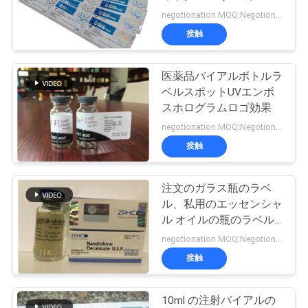
質
ム粘着ラベル
negotionation MOQ:Negotionation
管
接触
45
理
医薬品バイアルボトルラ
10ml ガラスびん箱
ベルスポットUVエンボ
私
スホログラムロゴ効果
negotionation MOQ:Negotionation
達
接触
に
連
注文のガラス瓶のラベ
27
ル、私用のエッセンシャ
保証ホログラムの
絡
ル オイルの瓶のラベル
の光沢のある終わり
negotionation MOQ:Negotionation
し
ステッカー
接触
な
さ
10ml の注射バイアルの