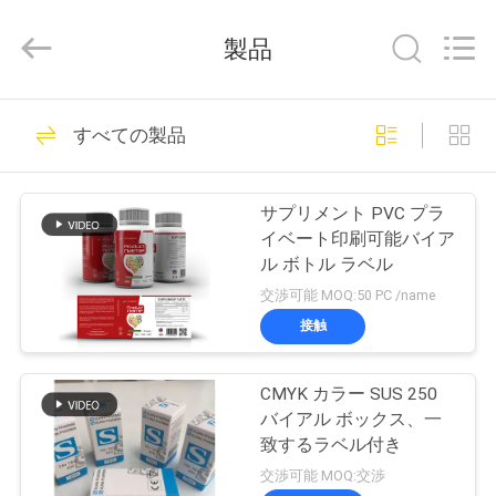
supplier.
Copyright
©
製品
2017
-
2025
Hjtc
(Xiamen)
家
301
Industry
すべての製品
Co.,
ガラス ガラスびん
Ltd.
All
Rights
プ
Reserved.
のラベル
サプリメント PVC プラ
ロ
イベート印刷可能バイア
ル ボトル ラベル
ダ
交渉可能 MOQ:50 PC /name
ク
接触
252
ト
CMYK カラー SUS 250
錠剤のラベル
バイアル ボックス、一
私
致するラベル付き
交渉可能 MOQ:交渉