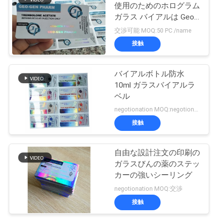
使用のためのホログラム
い
ガラス バイアルは Geo
19
Gen Pharma のデザイン
交渉可能 MOQ:50 PC /name
をラベルします
接触
ニ
薬剤包装箱
ュ
バイアルボトル防水
10ml ガラスバイアルラ
ー
ベル
ス
negotionation MOQ:negotionation
接触
41
場
自由な設計注文の印刷の
薬のびんのラベル
合
ガラスびんの薬のステッ
カーの強いシーリング
negotionation MOQ:交渉
地
接触
図