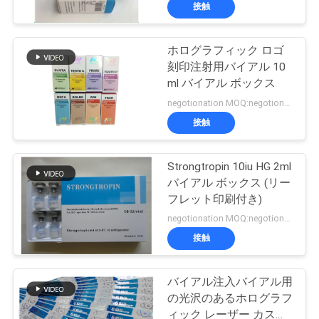
達
接触
に
ホログラフィック ロゴ
つ
139
刻印注射用バイアル 10
い
10mL ガラスびんの
ml バイアル ボックス
negotionation MOQ:negotionation
て
ラベル
接触
工
Strongtropin 10iu HG 2ml
バイアル ボックス (リー
場
フレット印刷付き)
108
旅
negotionation MOQ:negotionation
注文のガラスびん
接触
行
のラベル
バイアル注入バイアル用
品
の光沢のあるホログラフ
ィック レーザー カスタ