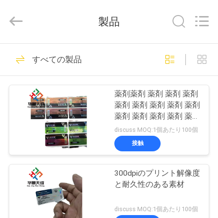
supplier.
Copyright
©
製品
2017
-
2026
Hjtc
(Xiamen)
家
335
Industry
すべての製品
Co.,
ガラス ガラスびん
Ltd.
All
Rights
プ
Reserved.
のラベル
薬剤薬剤 薬剤 薬剤 薬剤
ロ
薬剤 薬剤 薬剤 薬剤 薬剤
薬剤 薬剤 薬剤 薬剤 薬剤
ダ
薬剤 薬剤 薬剤 薬剤 薬剤
discuss MOQ:1個あたり100個
薬剤 薬剤 薬剤 薬剤 薬剤
ク
接触
薬剤 薬剤 薬剤 薬剤 薬剤
256
ト
薬剤 薬剤 薬剤 薬剤 薬剤
薬剤 薬剤 薬剤 薬剤 薬剤
300dpiのプリント解像度
錠剤のラベル
薬剤 薬剤 薬剤 薬剤 薬剤
と耐久性のある素材
私
薬剤 薬剤 薬剤 薬剤 薬剤
discuss MOQ:1個あたり100個