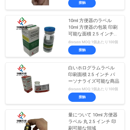
達
接触
に
10ml 方便器のラベル
つ
139
10ml 方便器の包装 印刷
い
10mL ガラスびんの
可能な面積 2.5 インチ
印刷解像度 300dpi
discuss MOQ:1個あたり100個
て
ラベル
接触
工
白いホログラムラベル
印刷面積 2.5 インチ パ
場
ーソナライズ可能な商品
111
旅
discuss MOQ:1個あたり100個
注文のガラスびん
接触
行
のラベル
量について 10ml 方便器
品
ラベル 丸 2.5 インチ 印
刷可能な領域