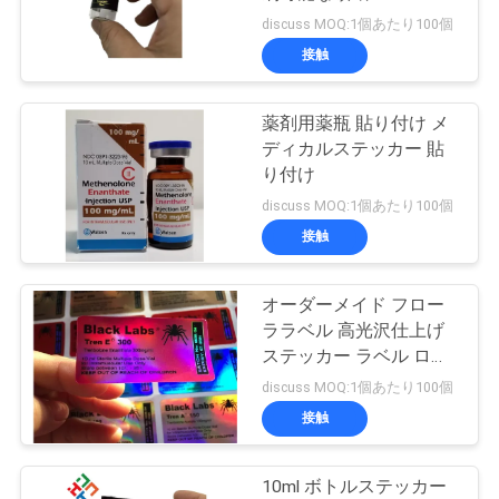
質
discuss MOQ:1個あたり100個
管
接触
45
理
薬剤用薬瓶 貼り付け メ
10ml ガラスびん箱
ディカルステッカー 貼
私
り付け
discuss MOQ:1個あたり100個
達
接触
に
連
オーダーメイド フロー
27
ララベル 高光沢仕上げ
保証ホログラムの
絡
ステッカー ラベル ロゴ
オーダーメイド
discuss MOQ:1個あたり100個
し
ステッカー
接触
な
さ
10ml ボトルステッカー