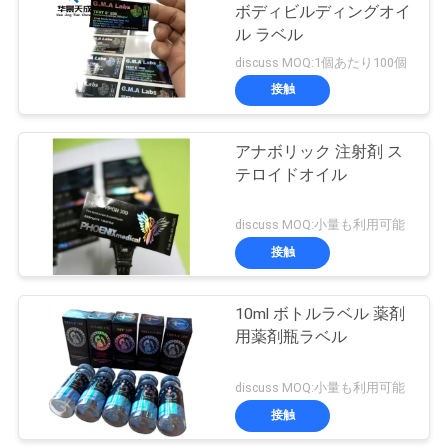
ボディビルディングオイ
い
ル ラベル
19
discuss MOQ:1個あたり100個
接触
ニ
薬剤包装箱
ュ
アナボリック 注射剤 ス
テロイドオイル
ー
ス
discuss MOQ:小量も利用可能
接触
73
場
10ml ボトルラベル 薬剤
薬のびんのラベル
合
用薬剤瓶ラベル
discuss MOQ:小量も利用可能
地
接触
図