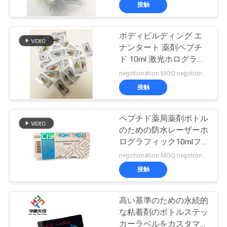
達
接触
に
ボディビルディング エ
つ
139
ナンタート 薬剤ペプチ
い
10mL ガラスびんの
ド 10ml 激光ホログラム
付きの錠剤ラベル
negotionation MOQ:negotionation
て
ラベル
接触
工
ペプチド薬局薬剤ボトル
のための防水レーザーホ
場
ログラフィック10mlフ
111
旅
ライアルラベル
negotionation MOQ:negotionation
注文のガラスびん
接触
行
のラベル
高い基準のための永続的
品
な粘着剤のボトルステッ
カーラベルをカスタマイ