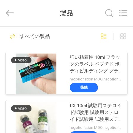
supplier.
Copyright
©
製品
2017
-
2026
Hjtc
(Xiamen)
家
304
Industry
すべての製品
Co.,
ガラス ガラスびん
Ltd.
All
Rights
プ
Reserved.
のラベル
強い粘着性 10ml フラッ
ロ
クのラベル ペプチド ボ
ディビルディング グラ
ダ
スフラック
negotionation MOQ:negotionation
ク
接触
255
ト
RX 10ml 試験用ステロイ
錠剤のラベル
ド試験用 試験用ステロ
私
イド試験用 試験用ステ
ロイド試験用
negotionation MOQ:negotionation