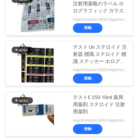
注射用薬瓶のラベル ホ
い
ログラフィック ガラス
19
用薬瓶のラベル
negotionation MOQ:negotionation
接触
ニ
薬剤包装箱
ュ
テスト Un ステロイド 注
射器 標識 ステロイド 標
ー
識 ステッカー ホログラ
ス
ム
negotionation MOQ:negotionation
接触
50
場
テストE 250 10ml 薬局
薬のびんのラベル
合
用薬剤 ステロイド 注射
用薬剤
negotionation MOQ:negotionation
地
接触
図