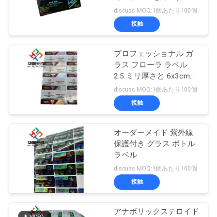
質
ズ
discuss MOQ:1個あたり100個
管
接触
45
理
プロフェッショナル ガ
10ml ガラスびん箱
ラス フローラ ラベル
私
2.5 ミリ厚さと 6x3cm
サイズ 正確なラベル
discuss MOQ:1個あたり100個
達
接触
に
連
オーダーメイド 紫外線
27
保護付き グラス ボトル
保証ホログラムの
絡
ラベル
discuss MOQ:1個あたり100個
し
ステッカー
接触
な
さ
アナボリックステロイド