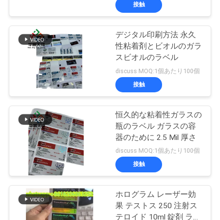
達
接触
に
デジタル印刷方法 永久
つ
139
性粘着剤とビオルのガラ
い
10mL ガラスびんの
スビオルのラベル
discuss MOQ:1個あたり100個
て
ラベル
接触
工
恒久的な粘着性ガラスの
瓶のラベル ガラスの容
場
器のために 2.5 Mil 厚さ
111
旅
discuss MOQ:1個あたり100個
注文のガラスびん
接触
行
のラベル
ホログラム レーザー効
品
果 テストス 250 注射ス
テロイド 10ml 錠剤 ラベ