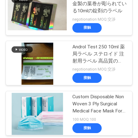
金製の葉巻が彫られてい
い
る10mlの錠剤のラベル
19
negotionation MOQ:交渉
接触
ニ
薬剤包装箱
ュ
Androl Test 250 10ml 薬
局ラベル ステロイド 注
ー
射用ラベル 高品質の
ス
PVC素材
negotionation MOQ:交渉
接触
43
場
Custom Disposable Non
薬のびんのラベル
合
Woven 3 Ply Surgical
Medical Face Mask For
The Corona Virus
100 MOQ:100
地
接触
図