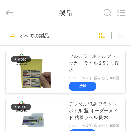
supplier.
Copyright
©
製品
2017
-
2026
Hjtc
(Xiamen)
家
302
Industry
すべての製品
Co.,
ガラス ガラスびん
Ltd.
All
Rights
プ
Reserved.
のラベル
フルカラーボトル ステ
ロ
ッカー ラベル 2.5ミリ厚
さ
ダ
discuss MOQ:1個あたり100個
ク
接触
254
ト
デジタル印刷 フラット
錠剤のラベル
ボトル 瓶 オーダーメイ
私
ド 粘着ラベル 防水
discuss MOQ:1個あたり100個