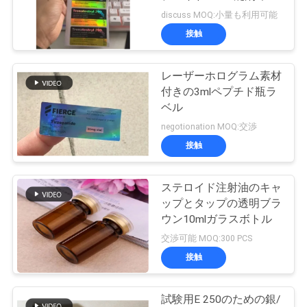
質
ル
discuss MOQ:小量も利用可能
管
接触
45
理
レーザーホログラム素材
10ml ガラスびん箱
付きの3mlペプチド瓶ラ
私
ベル
negotionation MOQ:交渉
達
接触
に
連
ステロイド注射油のキャ
27
ップとタップの透明ブラ
保証ホログラムの
絡
ウン10mlガラスボトル
交渉可能 MOQ:300 PCS
し
ステッカー
接触
な
さ
試験用E 250のための銀/