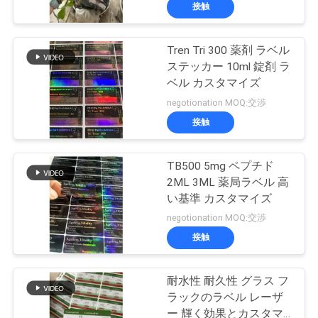
達
接触
に
Tren Tri 300 薬剤 ラベル
つ
139
ステッカー 10ml 錠剤 ラ
い
10mL ガラスびんの
ベル カスタマイズ
negotionation MOQ:交渉
て
ラベル
接触
工
TB500 5mg ペプチド
2ML 3ML 薬局ラベル 高
場
い基準 カスタマイズ
111
旅
negotionation MOQ:交渉
注文のガラスびん
接触
行
のラベル
耐水性 耐久性 グラス フ
品
ラックのラベル レーザ
ー 輝く効果とカスタマ