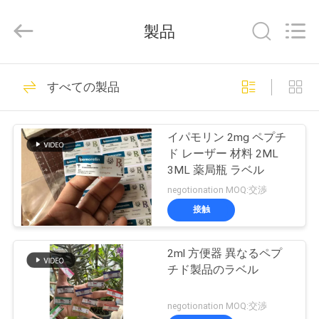
supplier.
Copyright
©
製品
2017
-
2025
Hjtc
(Xiamen)
家
301
Industry
すべての製品
Co.,
ガラス ガラスびん
Ltd.
All
Rights
プ
Reserved.
のラベル
イパモリン 2mg ペプチ
ロ
ド レーザー 材料 2ML
3ML 薬局瓶 ラベル
ダ
negotionation MOQ:交渉
ク
接触
253
ト
2ml 方便器 異なるペプ
錠剤のラベル
チド製品のラベル
私
negotionation MOQ:交渉