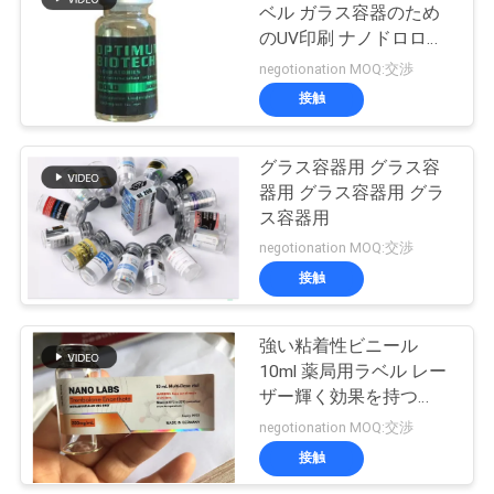
ベル ガラス容器のため
い
のUV印刷 ナノドロロン
19
デカノアート
negotionation MOQ:交渉
接触
ニ
薬剤包装箱
ュ
グラス容器用 グラス容
器用 グラス容器用 グラ
ー
ス容器用
ス
negotionation MOQ:交渉
接触
42
場
強い粘着性ビニール
薬のびんのラベル
合
10ml 薬局用ラベル レー
ザー輝く効果を持つ
Testo E ブランドナノラ
negotionation MOQ:交渉
地
ボ
接触
図