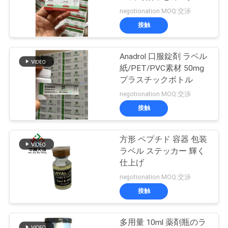
質
イズされたデザイン
negotionation MOQ:交渉
管
接触
45
理
Anadrol 口服錠剤 ラベル
10ml ガラスびん箱
紙/PET/PVC素材 50mg
私
プラスチックボトル
negotionation MOQ:交渉
達
接触
に
連
方形 ペプチド 容器 包装
27
ラベル ステッカー 輝く
保証ホログラムの
絡
仕上げ
negotionation MOQ:交渉
し
ステッカー
接触
な
さ
多用量 10ml 薬剤瓶のラ