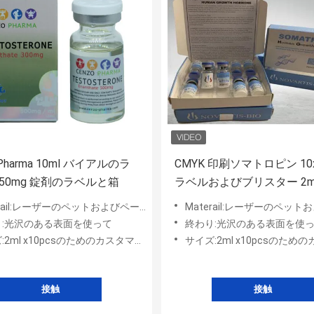
 Pharma 10ml バイアルのラ
CMYK 印刷ソマトロピン 10x
50mg 錠剤のラベルと箱
ラベルおよびブリスター 2ml
が付いている箱
erail:レーザーのペットおよびペーパー
Materail:レーザーのペットお
り:光沢のある表面を使って
終わり:光沢のある表面を使
2ml x10pcsのためのカスタマイズされた適合
サイズ:2ml x10pcsのためのカスタマイ
接触
接触