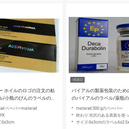
ー ホイルのロゴの注文の粘
バイアルの製薬包装のため
ル/小瓶のびんのラベルの伝
のバイアルのラベル/薬瓶
色
rail:ペーパーmaterail
materail:300 gのペーパー
YK
終わり:光沢のある表面を使
:6x3cm
サイズ:6x3cmのラベル6x2.5x2.5 cm箱またはカ