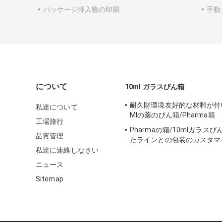
パッケージ挿入物の印刷
手動
について
10ml ガラスびん箱
耐久財環境友好的な材料が付
私達について
Mlの薬のびん箱/Pharma箱
工場旅行
Pharmaの箱/10mlガラス
品質管理
たラインとの包装のカスタマ
イズを囲みます
私達に連絡しなさい
ニュース
Sitemap