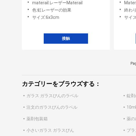
materail:レーザーMaterail
Matera
る効果
色:虹レーザーの効果
終わ
サイズ:6x3cm
サイ
接触
Pag
カテゴリーをブラウズする：
ガラス ガラスびんのラベル
錠剤
注文のガラスびんのラベル
10
薬剤包装箱
薬の
小さいガラス ガラスびん
プラ