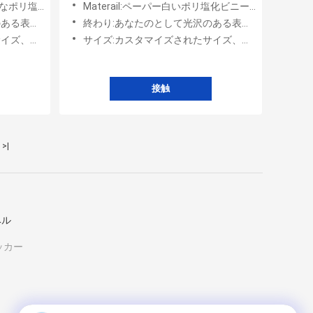
び箱のためのペーパー
Materail:ペーパー白いポリ塩化ビニールのラベルのためのペット
って要求しなさい
終わり:あなたのとして光沢のある表面/マットの光沢のあるによって要求しなさい
円、正方形
サイズ:カスタマイズされたサイズ、長方形、円、正方形
接触
>|
ベル
ッカー