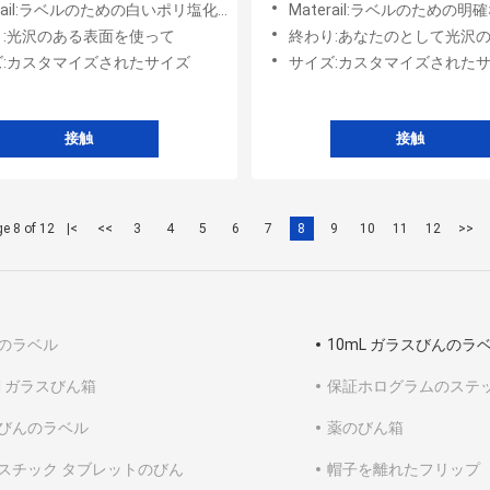
il:ラベルのための白いポリ塩化ビニール、および箱のためのペーパー
Materail:ラベルのための明確なポリ塩化ビニール、およ
り:光沢のある表面を使って
終わり:あなたのとして光沢のある表面/マットの光沢のあるによ
ズ:カスタマイズされたサイズ
サイズ:カスタマイズされたサイズ、長方形、
接触
接触
e 8 of 12
|<
<<
3
4
5
6
7
8
9
10
11
12
>>
のラベル
10mL ガラスびんのラ
ml ガラスびん箱
保証ホログラムのステ
びんのラベル
薬のびん箱
スチック タブレットのびん
帽子を離れたフリップ