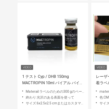
1 テスト Cyp / DHB 150mg
レーザ
MACTROPIN 10ml バイアル バイア
着ラベ
ル ラベル
統的な
Materail:ラベルのための300 gのペーパー/レーザー ペット
mate
終わり:光沢のある表面を使って
色:CM
サイズ:6x2.5x2.5 cmまたはカスタマイズされる
サイズ