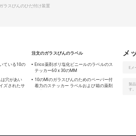
ガラスびんのひだ付け装置
メ
注文のガラスびんのラベル
いている10の
Erico薬剤ポリ塩化ビニールのラベルのス
テッカー60 x 30のMM
びんは穴があい
10のMlのガラスびんのためのペーパー付
イズされたサ
着力のステッカー ラベルおよび箱の薬剤
包装