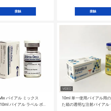
接触
接触
a Mix バイアル ミックス
10ml 単一使用バイアル用
g 10ml バイアル ラベル ボッ
た箱の透明な注射バイアル 
き