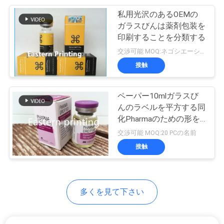
私用光沢のあるOEMの
6
ガラスびんは薬剤包装を
PRIVACY
印刷することを分類する
薬のびん箱
POLICY
交渉可能 MOQ:ネゴシエーション
接触
ペーパー10mlガラスび
んのラベルを平方する同
化Pharmaのための形を
9
予約した
交渉可能 MOQ:20 PCの名前
小さいガラス ガラ
接触
スびん
多くを見て下さい