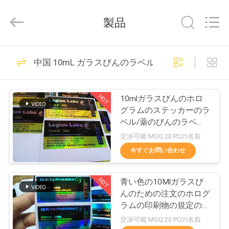
supplier.
Copyright
©
製品
2017
-
2026
Hjtc
(Xiamen)
家
303
Industry
中国 10mL ガラスびんのラベル
Co.,
ガラス ガラスびん
Ltd.
All
Rights
プ
Reserved.
のラベル
HOT
10mlガラスびんのホロ
ロ
グラムのステッカーのラ
ベル/薬のびんのラベル
ダ
のレーザープリンターに
交渉可能 MOQ:20 PCの名前
よる印刷
ク
今すぐお問い合わせ
254
ト
HOT
青い色の10Mlガラスび
錠剤のラベル
んのための注文のホログ
私
ラムの印刷物の規定のび
んのラベル
交渉可能 MOQ:20 PCの名前