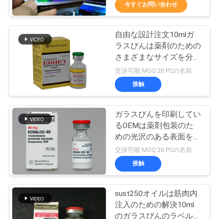
達
今すぐお問い合わせ
に
自由な設計注文10mlガ
つ
139
ラスびんは薬剤のための
い
10mL ガラスびんの
さまざまなサイズを分類
します
交渉可能 MOQ:20 PCの名前
て
ラベル
接触
工
ガラスびんを印刷してい
るOEMは薬剤包装のた
場
めの光沢のある表面を分
111
旅
類する
交渉可能 MOQ:20 PCの名前
注文のガラスびん
接触
行
のラベル
sust250オイルは筋肉内
品
注入のための解決10ml
のガラスびんのラベルを