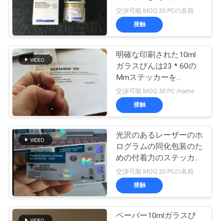
質
基づかせていました
交渉可能 MOQ:20 PCの名前
管
接触
45
理
明確な印刷された10ml
10ml ガラスびん箱
ガラスびんは23 * 60の
私
Mmステッカーを
Muscledevelopのための
交渉可能 MOQ:50 PC /name
達
分類する
接触
に
連
光沢のあるレーザーのホ
27
ログラムの同化包装のた
保証ホログラムの
絡
めの付着力のステッカー
のラベル
交渉可能 MOQ:20 PCの名前
し
ステッカー
接触
な
さ
ペーパー10mlガラスび