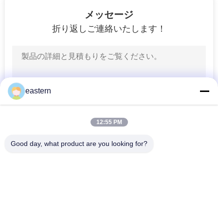
4
メッセージ
プラスチック タブ
折り返しご連絡いたします！
レットのびん
eastern
5
12:55 PM
帽子を離れたフリ
Good day, what product are you looking for?
ップ
人気カテゴリ
すべて
ガラス ガラスびんの
錠剤のラベル
ラベル
4