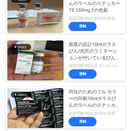
んのラベルのステッカー
い
TE 250mg 2の色刷
19
交渉可能 MOQ:20 PCの名前
接触
ニ
薬剤包装箱
ュ
新星の設計10mlガラス
びん/光沢のラミネーシ
ー
ョンが付いているびんの
ス
ラベルは分類する
交渉可能 MOQ:ネゴシエーション
接触
45
場
同化のためのフル カラ
薬のびんのラベル
合
ーの印刷10mlガラスび
んのラベルのステッカー
の光沢のある表面
交渉可能 MOQ:20 PCの名前
地
接触
図