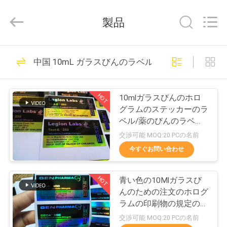
supplier.
Copyright
©
製品
2017
-
2026
Hjtc
(Xiamen)
家
335
Industry
中国 10mL ガラスびんのラベル
Co.,
ガラス ガラスびん
Ltd.
All
Rights
プ
Reserved.
のラベル
HOT
10mlガラスびんのホロ
ロ
グラムのステッカーのラ
ベル/薬のびんのラベル
ダ
のレーザープリンターに
交渉可能 MOQ:20 PCの名前
よる印刷
ク
今すぐお問い合わせ
256
ト
HOT
青い色の10Mlガラスび
錠剤のラベル
んのための注文のホログ
私
ラムの印刷物の規定のび
んのラベル
交渉可能 MOQ:20 PCの名前