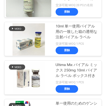
質
デザインのホログラムの
交渉可能 MOQ:20 PCの名前
光沢のある効果
管
接触
45
理
10ml 単一使用バイアル
10ml ガラスびん箱
用の一致した箱の透明な
私
注射バイアル ラベル
交渉可能 MOQ:1 PCS
達
接触
に
連
Ultima Mix バイアル ミッ
27
クス 250mg 10ml バイア
保証ホログラムの
絡
ル ラベル ボックス付き
交渉可能 MOQ:1 PCS
し
ステッカー
接触
な
さ
単一使用のためのゲンシ