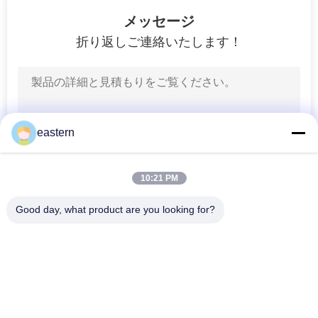
4
メッセージ
プラスチック タブ
折り返しご連絡いたします！
レットのびん
eastern
5
10:21 PM
帽子を離れたフリ
Good day, what product are you looking for?
ップ
人気カテゴリ
すべて
ガラス ガラスびんの
錠剤のラベル
ラベル
4