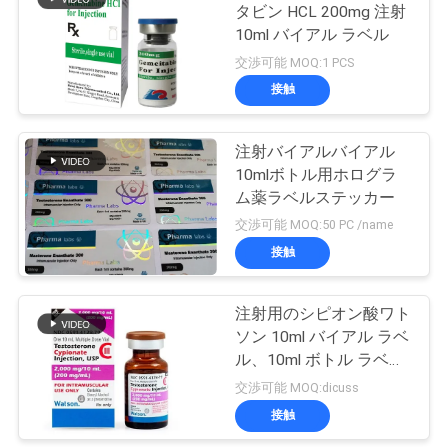
タビン HCL 200mg 注射
い
10ml バイアル ラベル
19
交渉可能 MOQ:1 PCS
接触
ニ
薬剤包装箱
ュ
注射バイアルバイアル
10mlボトル用ホログラ
ー
ム薬ラベルステッカー
ス
交渉可能 MOQ:50 PC /name
接触
73
場
注射用のシピオン酸ワト
薬のびんのラベル
合
ソン 10ml バイアル ラベ
ル、10ml ボトル ラベル
をテストします
交渉可能 MOQ:dicuss
地
接触
図