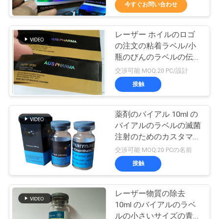
達
今すぐお問い合わせ
に
レーザー ホイルのロゴ
つ
139
の注文の粘着ラベル/小
い
10mL ガラスびんの
瓶のびんのラベルの伝統
的な色
交渉可能 MOQ:20 PC/設計
て
ラベル
接触
工
薬剤のバイアル 10ml の
バイアルのラベルの滅菌
場
注射のためのカスタマイ
111
旅
ズされたサイズ
交渉可能 MOQ:20 PCの名前
注文のガラスびん
接触
行
のラベル
レーザー物質の除去
品
10ml のバイアルのラベ
ルの小さいサイズの青い