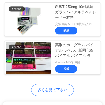
SUST 250mg 10ml薬局
6
ガラスバイアルラベルレ
PRIVACY
ーザー材料
薬のびん箱
POLICY
交渉可能 MOQ:20枚/名入れ
接触
薬剤のホログラム バイ
アル ラベル、紙同化薬
バイアル バイアル ラベ
10
ル
discuss MOQ:50個
小さいガラス ガラ
接触
スびん
多くを見て下さい