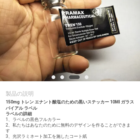
質
管
理
私
達
に
連
製品の説明
絡
150mg トレン エナント酸塩のための黒いステッカー 10Ml ガラス
バイアル ラベル
し
ラベルの詳細
1、ラベルの黒色フルカラー
な
2、私たちは
あなたのために無料のデザインを作ることができま
す
さ
3、光沢ラミネート加工を施したコート紙