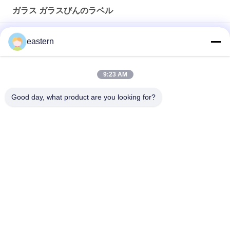
ガラス ガラスびんのラベル
ソマトロピン HG 176-191 2mlx10 ラベル付きガラスバイアル
eastern
フルセットのPaer Instrutionが付いているトレンアセテートバ
イアルバイアルラベル
9:23 AM
レーザー PET 10ml テスト エナント酸ガラス バイアル ラベル
Good day, what product are you looking for?
人気カテゴリ
すべて
ガラス ガラスびんの
錠剤のラベル
ラベル
10mL ガラスびんの
注文のガラスびんの
ラベル
ラベル
保証ホログラムのス
10ml ガラスびん箱
テッカー