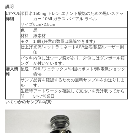
説明
い
アベル
項目名
150mg トレン エナント酸塩のための黒いステッ
L
詳細
カー 10Ml ガラス バイアル ラベル
サイズ
6cm×2.5cm
ニ
色
黒
材料
紙素材
ュ
モク
1 個 (任意の数量は議論できます)
仕上げ
光沢/マットラミネート/UV/金箔/銀箔/レーザー刻
ー
印
パッキ
内側にはウープ袋があり、外側にはダンボール箱
ング
が付いています。
ス
購入情
配送
DHL/フェデックス/中国のポスト/海/電気ショック
報
療法
サンプ
品質を確認するための無料サンプルをお送りしま
場
ル
す。
生産時
アートワークを確認して支払いを受け取ってから
間
5〜7営業日
合
いくつかのサンプル写真:
地
図