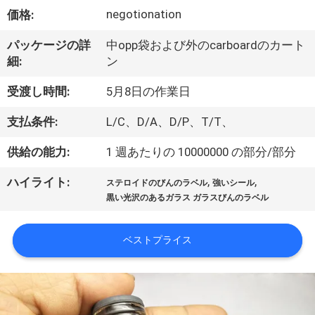
達
negotionation
価格:
に
パッケージの詳
中opp袋および外のcarboardのカート
つ
細:
ン
い
受渡し時間:
5月8日の作業日
て
支払条件:
L/C、D/A、D/P、T/T、
供給の能力:
1 週あたりの 10000000 の部分/部分
工
,
,
ハイライト:
場
ステロイドのびんのラベル
強いシール
黒い光沢のあるガラス ガラスびんのラベル
旅
行
ベストプライス
品