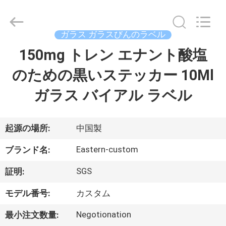
supplier.
Copyright
©
2017
-
ガラス ガラスびんのラベル
2026
Hjtc
(Xiamen)
150mg トレン エナント酸塩
家
Industry
Co.,
Ltd.
のための黒いステッカー 10Ml
All
Rights
プ
Reserved.
ガラス バイアル ラベル
ロ
ダ
起源の場所:
中国製
ク
Eastern-custom
ブランド名:
ト
SGS
証明:
モデル番号:
カスタム
私
Negotionation
最小注文数量: