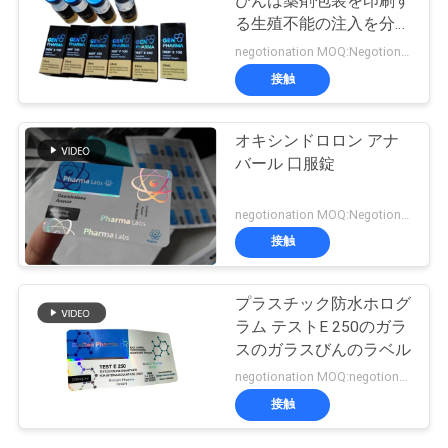
びんは薬剤包装を印刷す
る生殖不能の注入を分類
します
negotionation MOQ:Negotionation
接触
オキシンドロロン アナ
バール 口服錠
negotionation MOQ:Negotionation
接触
プラスチック防水ホログ
ラム テストE 250のガラ
スのガラスびんのラベル
negotionation MOQ:negotionation
接触