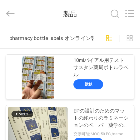
supplier.
Copyright
©
製品
2017
-
2026
Hjtc
(Xiamen)
家
Industry
pharmacy bottle labels オンライン製造
Co.,
Ltd.
All
Rights
プ
Reserved.
10mlバイアル用テスト
ロ
サスタン薬局ボトルラベ
ル
ダ
接触
ク
ト
EPの設計のためのマッ
トの終わりのラミネーシ
私
ョンのペーパー薬学のび
んのラベル
交渉可能 MOQ:50 PC /name