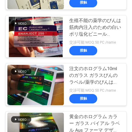
達
接触
に
生殖不能の薬学のびんは
つ
筋肉内注入のための白い
い
ポリ塩化ビニール
Materailを分類します
交渉可能 MOQ:50 PC /name
て
接触
工
注文のホログラム10ml
のガラス ガラスびんの
場
ラベル/薬学のびんは極
度のPharma Deisgnを分
旅
交渉可能 MOQ:50 PC /name
類します
接触
行
黄金のホログラム カラ
品
ー ガラス バイアル ラベ
ル Aus ファーマ デザイ