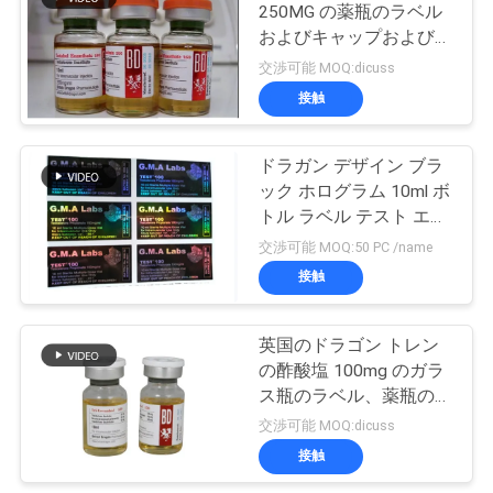
250MG の薬瓶のラベル
い
およびキャップおよびス
トッパーが付いている箱
交渉可能 MOQ:dicuss
接触
ニ
ュ
ドラガン デザイン ブラ
ック ホログラム 10ml ボ
ー
トル ラベル テスト エナ
ス
ント酸塩
交渉可能 MOQ:50 PC /name
接触
場
英国のドラゴン トレン
合
の酢酸塩 100mg のガラ
ス瓶のラベル、薬瓶のラ
ベル
交渉可能 MOQ:dicuss
地
接触
図