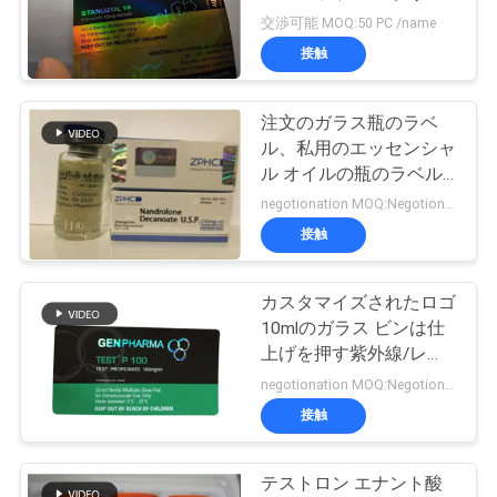
質
ンの薬局ボトル ラベル
交渉可能 MOQ:50 PC /name
管
接触
理
注文のガラス瓶のラベ
ル、私用のエッセンシャ
私
ル オイルの瓶のラベル
の光沢のある終わり
negotionation MOQ:Negotionation
達
接触
に
カスタマイズされたロゴ
連
10mlのガラス ビンは仕
絡
上げを押す紫外線/レー
ザーと分類します
negotionation MOQ:Negotionation
し
接触
な
さ
テストロン エナント酸