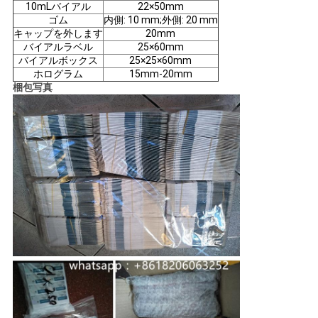
10mLバイアル
22×50mm
ゴム
内側: 10 mm;外側: 20 mm
キャップを外します
20mm
バイアルラベル
25×60mm
バイアルボックス
25×25×60mm
ホログラム
15mm-20mm
梱包写真