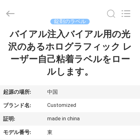
supplier.
Copyright
©
2017
-
錠剤のラベル
2026
Hjtc
(Xiamen)
バイアル注入バイアル用の光
家
Industry
Co.,
Ltd.
沢のあるホログラフィック レ
All
Rights
プ
Reserved.
ーザー自己粘着ラベルをロー
ロ
ルします。
ダ
ク
起源の場所:
中国
ト
Customized
ブランド名:
made in china
証明:
私
モデル番号:
東