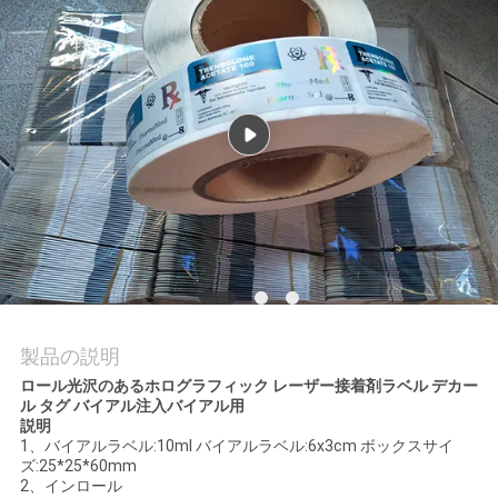
質
管
理
私
達
に
連
絡
製品の説明
ロール光沢のあるホログラフィック レーザー接着剤ラベル デカー
し
ル タグ バイアル注入バイアル用
説明
な
1、バイアルラベル:10ml バイアルラベル:6x3cm ボックスサイ
ズ:25*25*60mm
さ
2、インロール