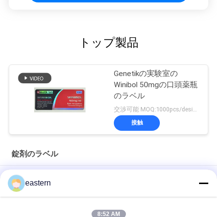
トップ製品
Genetikの実験室の
Winibol 50mgの口頭薬瓶
のラベル
交渉可能 MOQ:1000pcs/design
接触
錠剤のラベル
シアリス タダラフィル 100mg 経口用ラベル
eastern
SS-31 強い粘着剤 ペンチド 錠剤 錠剤
8:52 AM
光沢のあるBiomexの実験室のアーカイブ同化カスタマイズされ