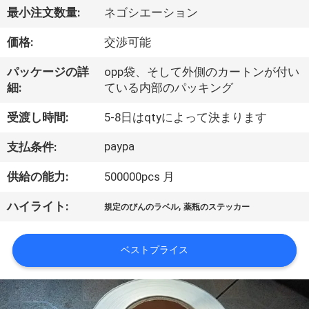
達
最小注文数量:
ネゴシエーション
に
価格:
交渉可能
つ
パッケージの詳
opp袋、そして外側のカートンが付い
い
細:
ている内部のパッキング
て
受渡し時間:
5-8日はqtyによって決まります
paypa
支払条件:
工
供給の能力:
500000pcs 月
場
,
ハイライト:
旅
規定のびんのラベル
薬瓶のステッカー
行
ベストプライス
品