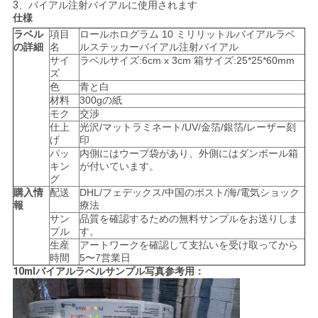
3、バイアル注射バイアルに使用されます
い
仕様
ラベル
項目
ロールホログラム 10 ミリリットルバイアルラベ
の詳細
名
ルステッカーバイアル注射バイアル
サイ
ラベルサイズ:6cm x 3cm 箱サイズ:25*25*60mm
ニ
ズ
色
青と白
ュ
材料
300gの紙
モク
交渉
ー
仕上
光沢/マットラミネート/UV/金箔/銀箔/レーザー刻
げ
印
ス
パッ
内側にはウープ袋があり、外側にはダンボール箱
キン
が付いています。
グ
購入情
配送
DHL/フェデックス/中国のポスト/海/電気ショック
場
報
療法
サン
品質を確認するための無料サンプルをお送りしま
合
プル
す。
生産
アートワークを確認して支払いを受け取ってから
時間
5〜7営業日
10mlバイアルラベルサンプル写真参考用：
地
図