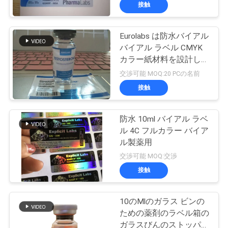
達
接触
に
Eurolabs は防水バイアル
つ
バイアル ラベル CMYK
い
カラー紙材料を設計しま
す。
交渉可能 MOQ:20 PCの名前
て
接触
工
防水 10ml バイアル ラベ
ル 4C フルカラー バイア
場
ル製薬用
旅
交渉可能 MOQ:交渉
接触
行
10のMlのガラス ビンの
品
ための薬剤のラベル箱の
ガラスびんのストッパー