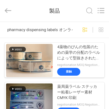
supplier.
Copyright
©
製品
2017
-
2026
Hjtc
(Xiamen)
家
Industry
pharmacy dispensing labels オンライン製造
Co.,
Ltd.
All
Rights
プ
Reserved.
4薬物のびんの包装のた
ロ
めの薬学の分配のラベル
によって型抜きされたス
ダ
テッカーを着色しました
negotionation MOQ:Negotionation
ク
接触
ト
薬局薬ラベル ステッカ
ー粘着レーザー素材
私
CMYK 印刷
negotionation MOQ:Negotionation