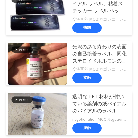
イアル ラベル、粘着ス
い
テッカー ラベル ペット
材料
交渉可能 MOQ:ネゴシエーション
接触
ニ
ュ
光沢のある終わりの表面
の自己接着ラベル、同化
ー
ステロイドホルモンのた
ス
めの注文のガラスびんの
交渉可能 MOQ:ネゴシエーション
ラベル
接触
場
透明な PET 材料が付い
合
ている薬剤の紙バイアル
のバイアルのラベル
negotionation MOQ:Negotionation
地
接触
図