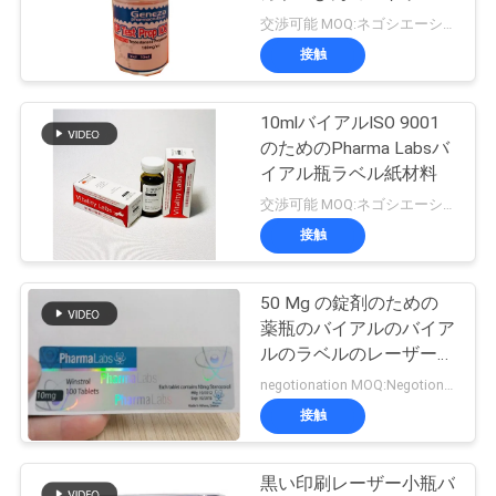
質
そして帽子
交渉可能 MOQ:ネゴシエーション
管
接触
理
10mlバイアルISO 9001
のためのPharma Labsバ
私
イアル瓶ラベル紙材料
交渉可能 MOQ:ネゴシエーション
達
接触
に
連
50 Mg の錠剤のための
薬瓶のバイアルのバイア
絡
ルのラベルのレーザー材
料の正方形の形
negotionation MOQ:Negotionation
し
接触
な
さ
黒い印刷レーザー小瓶バ