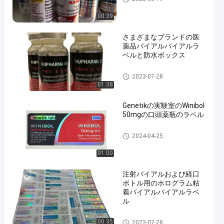
00:39
さまざまなブランドの医
薬品バイアルバイアルラ
ベルと防水ボックス
錠剤のラベル
2023-07-28
01:38
Genetikの実験室のWinibol
50mgの口頭薬瓶のラベル
錠剤のラベル
2024-04-25
01:00
注射バイアルおよび経口
ボトル用のホログラム粘
着バイアルバイアルラベ
ル
錠剤のラベル
00:35
2023-07-28