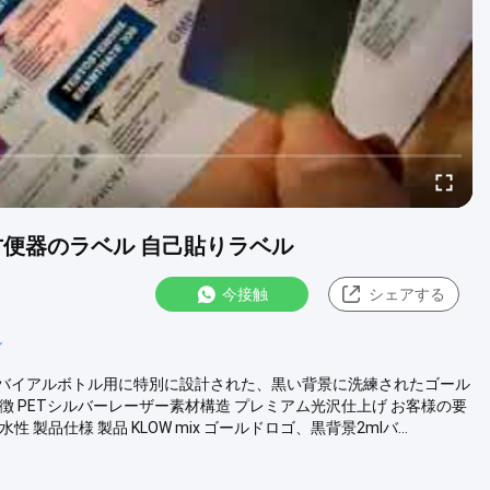
 方便器のラベル 自己貼りラベル
今接触
シェアする
ル
よび3mlバイアルボトル用に特別に設計された、黒い背景に洗練されたゴール
 PETシルバーレーザー素材構造 プレミアム光沢仕上げ お客様の要
仕様 製品 KLOW mix ゴールドロゴ、黒背景2mlバ...