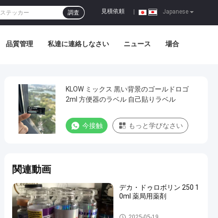
見積依頼
|
Japanese
調査
品質管理
私達に連絡しなさい
ニュース
場合
KLOW ミックス 黒い背景のゴールドロゴ
2ml 方便器のラベル 自己貼りラベル
今接触
もっと学びなさい
関連動画
デカ・ドゥロボリン 250 1
0ml 薬局用薬剤
10mL ガラスびんのラベル
2025-05-19