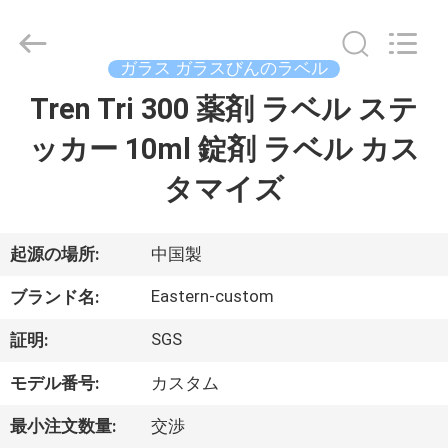
supplier.
Copyright
©
2017
-
ガラス ガラスびんのラベル
2026
Hjtc
(Xiamen)
Tren Tri 300 薬剤 ラベル ステ
家
Industry
Co.,
Ltd.
ッカー 10ml 錠剤 ラベル カス
All
Rights
プ
Reserved.
タマイズ
ロ
ダ
起源の場所:
中国製
ク
Eastern-custom
ブランド名:
ト
SGS
証明:
モデル番号:
カスタム
私
最小注文数量:
交渉