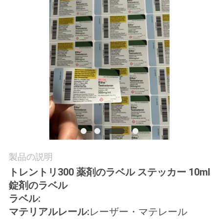
質
管
理
私
達
に
連
絡
製品の説明
トレントリ300 薬剤のラベル ステッカー 10ml
し
錠剤のラベル
な
ラベル:
マテリアルレール:
レーザー・マテレール
さ