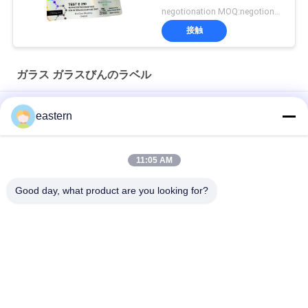
negotionation MOQ:negotionation
接触
ガラス ガラスびんのラベル
ソマトロピン HG 176-191 2mlx10 ラベル付きガラスバイアル
eastern
フルセットのPaer Instrutionが付いているトレンアセテートバ
イアルバイアルラベル
11:05 AM
レーザー PET 10ml テスト エナント酸ガラス バイアル ラベル
Good day, what product are you looking for?
人気カテゴリ
すべて
ガラス ガラスびんの
錠剤のラベル
ラベル
10mL ガラスびんの
注文のガラスびんの