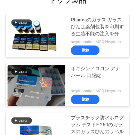
トップ製品
Pharmaのガラス ガラス
びんは薬剤包装を印刷す
る生殖不能の注入を分類
します
negotionation MOQ:Negotionation
接触
オキシンドロロン アナ
バール 口服錠
negotionation MOQ:Negotionation
接触
プラスチック防水ホログ
ラム テストE 250のガラ
スのガラスびんのラベル