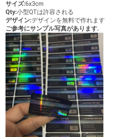
サイズ:
6x3cm
い
Qty:
小型QTは許容される
デザイン:
デザインを無料で作れます
ご参考にサンプル写真があります.
ニ
ュ
ー
ス
場
合
地
図