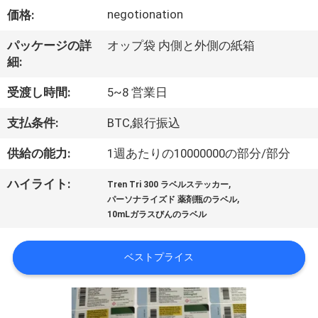
達
negotionation
価格:
に
パッケージの詳
オップ袋 内側と外側の紙箱
つ
細:
い
受渡し時間:
5~8 営業日
て
支払条件:
BTC,銀行振込
供給の能力:
1週あたりの10000000の部分/部分
工
,
ハイライト:
場
Tren Tri 300 ラベルステッカー
,
パーソナライズド 薬剤瓶のラベル
旅
10mLガラスびんのラベル
行
ベストプライス
品