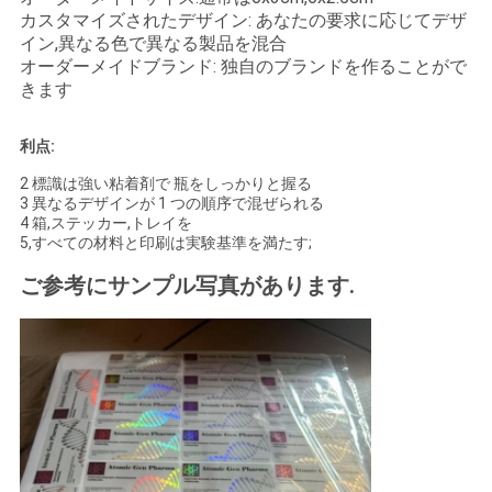
カスタマイズされたデザイン: あなたの要求に応じてデザ
い
イン,異なる色で異なる製品を混合
オーダーメイドブランド: 独自のブランドを作ることがで
きます
ニ
利点:
ュ
2 標識は強い粘着剤で 瓶をしっかりと握る
ー
3 異なるデザインが 1 つの順序で混ぜられる
4 箱,ステッカー,トレイを
ス
5,すべての材料と印刷は実験基準を満たす;
ご参考にサンプル写真があります.
場
合
地
図