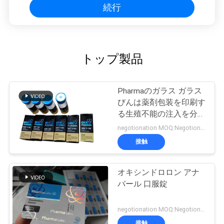
続行
トップ製品
Pharmaのガラス ガラス
びんは薬剤包装を印刷す
る生殖不能の注入を分類
します
negotionation MOQ:Negotionation
接触
オキシンドロロン アナ
バール 口服錠
negotionation MOQ:Negotionation
接触