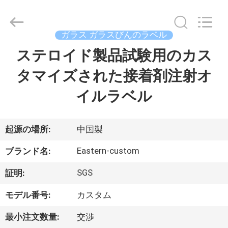
supplier.
Copyright
©
2017
-
ガラス ガラスびんのラベル
2026
Hjtc
(Xiamen)
ステロイド製品試験用のカス
家
Industry
Co.,
Ltd.
タマイズされた接着剤注射オ
All
Rights
プ
Reserved.
イルラベル
ロ
ダ
起源の場所:
中国製
ク
Eastern-custom
ブランド名:
ト
SGS
証明:
モデル番号:
カスタム
私
最小注文数量:
交渉