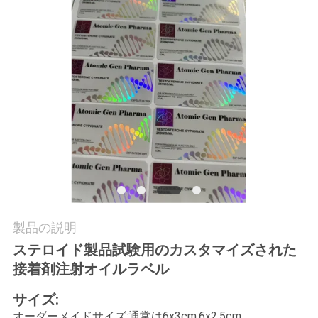
質
管
理
私
達
に
連
絡
製品の説明
ステロイド製品試験用のカスタマイズされた
し
接着剤注射オイルラベル
な
サイズ:
さ
オーダーメイドサイズ:通常は6x3cm,6x2.5cm