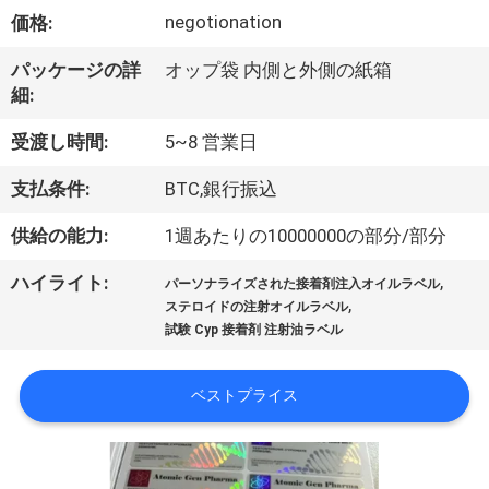
達
negotionation
価格:
に
パッケージの詳
オップ袋 内側と外側の紙箱
つ
細:
い
受渡し時間:
5~8 営業日
て
支払条件:
BTC,銀行振込
供給の能力:
1週あたりの10000000の部分/部分
工
,
ハイライト:
場
パーソナライズされた接着剤注入オイルラベル
,
ステロイドの注射オイルラベル
旅
試験 Cyp 接着剤 注射油ラベル
行
ベストプライス
品