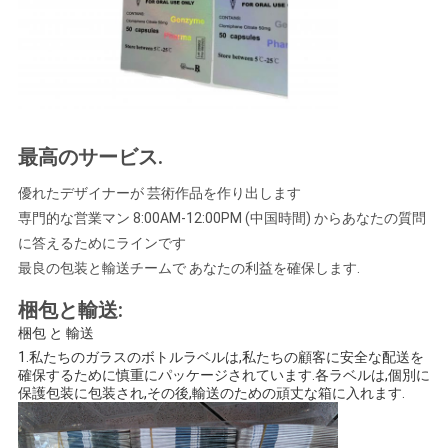
最高のサービス
.
優れたデザイナーが 芸術作品を作り出します
専門的な営業マン 8:00AM-12:00PM (中国時間) からあなたの質問
に答えるためにラインです
最良の包装と輸送チームで あなたの利益を確保します.
梱包と輸送:
梱包 と 輸送
1.私たちのガラスのボトルラベルは,私たちの顧客に安全な配送を
確保するために慎重にパッケージされています.各ラベルは,個別に
保護包装に包装され,その後,輸送のための頑丈な箱に入れます.