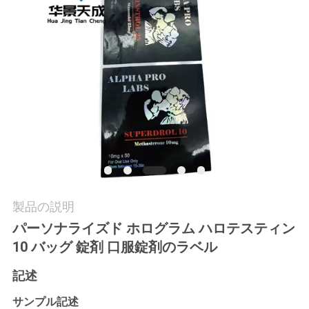
質
管
理
私
達
に
連
製品の説明
絡
パーソナライズド ホログラム ハロテスティン
し
10 バッグ 錠剤 口服錠剤のラベル
な
記述
さ
サンプル記述