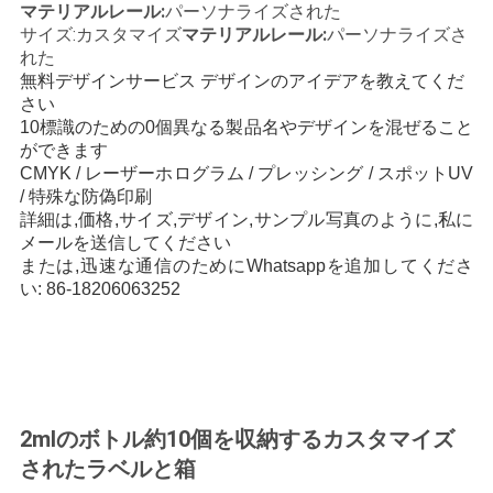
マテリアルレール:
パーソナライズされた
い
サイズ:カスタマイズ
マテリアルレール:
パーソナライズさ
れた
無料デザインサービス デザインのアイデアを教えてくだ
さい
ニ
10
標識のための0個
異なる製品名やデザインを混ぜること
ュ
ができます
CMYK / レーザーホログラム / プレッシング / スポットUV
ー
/ 特殊な防偽印刷
詳細は,価格,サイズ,デザイン,サンプル写真のように,私に
ス
メールを送信してください
または,迅速な通信のためにWhatsappを追加してくださ
い: 86-18206063252
場
合
地
2mlのボトル約10個を収納するカスタマイズ
されたラベルと箱
図