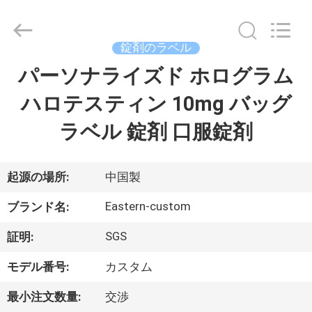
supplier.
Copyright
©
2017
-
錠剤のラベル
2026
Hjtc
(Xiamen)
パーソナライズド ホログラム
家
Industry
Co.,
Ltd.
ハロテスティン 10mg バッグ
All
Rights
プ
Reserved.
ラベル 錠剤 口服錠剤
ロ
ダ
起源の場所:
中国製
ク
Eastern-custom
ブランド名:
ト
SGS
証明:
モデル番号:
カスタム
私
最小注文数量:
交渉