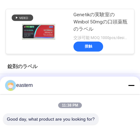
Genetikの実験室の
Winibol 50mgの口頭薬瓶
のラベル
交渉可能 MOQ:1000pcs/design
接触
錠剤のラベル
シアリス タダラフィル 100mg 経口用ラベル
eastern
SS-31 強い粘着剤 ペンチド 錠剤 錠剤
11:38 PM
光沢のあるBiomexの実験室のアーカイブ同化カスタマイズされ
たラベルおよび箱
Good day, what product are you looking for?
人気カテゴリ
すべて