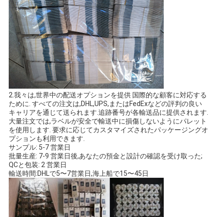
2.我々は,世界中の配送オプションを提供 国際的な顧客に対応する
ために. すべての注文は,DHL,UPS,またはFedExなどの評判の良い
キャリアを通じて送られます.追跡番号が各輸送品に提供されます.
大量注文では,ラベルが安全で輸送中に損傷しないようにパレット
を使用します. 要求に応じてカスタマイズされたパッケージングオ
プションも利用できます.
サンプル: 5-7 営業日
批量生産: 7-9 営業日後,あなたの預金と設計の確認を受け取った;
QCと包装: 2 営業日
輸送時間:DHLで5〜7営業日,海上船で15〜45日