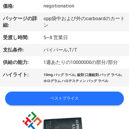
達
negotionation
価格:
に
パッケージの詳
opp袋中および外のcarboardのカート
つ
細:
ン
い
受渡し時間:
5~8 営業日
て
支払条件:
パイパール,T/T
供給の能力:
1週あたりの10000000の部分/部分
工
,
,
ハイライト:
場
10mg バッグ ラベル
錠剤 口服錠剤 バッグ ラベル
ホログラム ハロテスティン バッグ ラベル
旅
行
ベストプライス
品