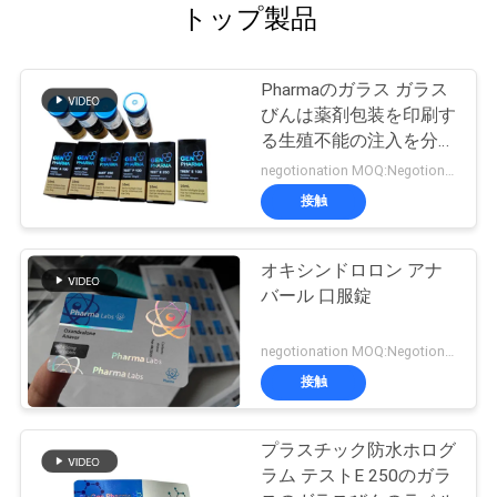
トップ製品
Pharmaのガラス ガラス
びんは薬剤包装を印刷す
る生殖不能の注入を分類
します
negotionation MOQ:Negotionation
接触
オキシンドロロン アナ
バール 口服錠
negotionation MOQ:Negotionation
接触
プラスチック防水ホログ
ラム テストE 250のガラ