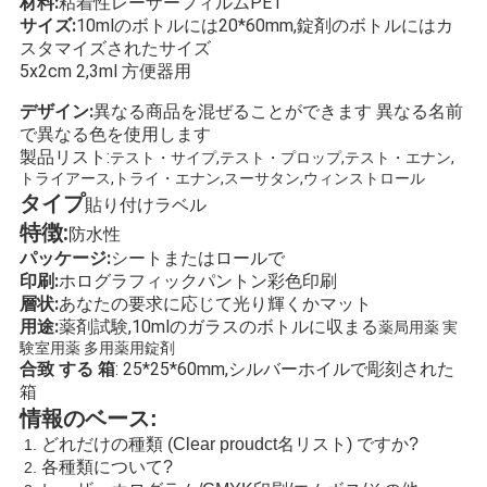
材料:
粘着性レーザーフィルムPET
サイズ:
10mlのボトルには20*60mm,錠剤のボトルにはカ
い
スタマイズされたサイズ
5x2cm 2,3ml 方便器用
ニ
デザイン:
異なる商品を混ぜることができます 異なる名前
で異なる色を使用します
ュ
製品リスト:
テスト・サイプ,テスト・プロップ,テスト・エナン,
トライアース,トライ・エナン,スーサタン,ウィンストロール
ー
タイプ
貼り付けラベル
特徴:
防水性
ス
パッケージ:
シートまたはロールで
印刷:
ホログラフィックパントン彩色印刷
層状:
あなたの要求に応じて光り輝くかマット
場
用途:
薬剤試験,10mlのガラスのボトルに収まる
薬局用薬 実
験室用薬 多用薬用錠剤
合
合致 する 箱
: 25*25*60mm,シルバーホイルで彫刻された
箱
情報のベース:
地
どれだけの種類 (Clear proudct名リスト) ですか?
各種類について?
図