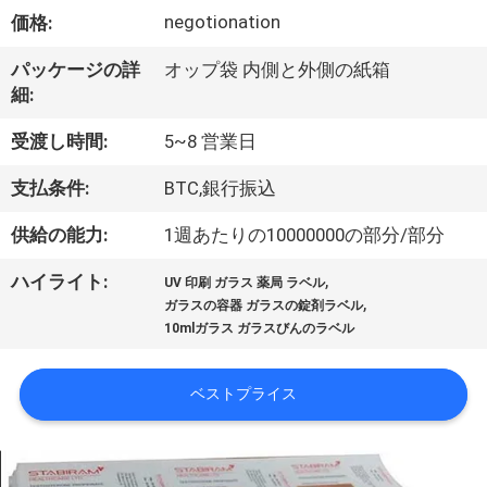
達
negotionation
価格:
に
パッケージの詳
オップ袋 内側と外側の紙箱
つ
細:
い
受渡し時間:
5~8 営業日
て
支払条件:
BTC,銀行振込
供給の能力:
1週あたりの10000000の部分/部分
工
,
ハイライト:
場
UV 印刷 ガラス 薬局 ラベル
,
ガラスの容器 ガラスの錠剤ラベル
旅
10mlガラス ガラスびんのラベル
行
ベストプライス
品