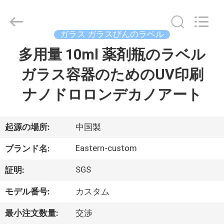
supplier.
Copyright
©
2017
-
ガラス ガラスびんのラベル
2026
Hjtc
(Xiamen)
多用量 10ml 薬剤瓶のラベル
家
Industry
Co.,
Ltd.
ガラス容器のためのUV印刷
All
Rights
プ
Reserved.
ナノドロロンデカノアート
ロ
ダ
起源の場所:
中国製
ク
Eastern-custom
ブランド名:
ト
SGS
証明:
モデル番号:
カスタム
私
最小注文数量:
交渉