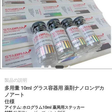
質
管
理
私
達
に
連
絡
製品の説明
多用量 10ml グラス容器用 薬剤ナノロンデカ
し
ノアート
な
仕様
アイテム: ホログラム10ml 薬局用ステッカー
さ