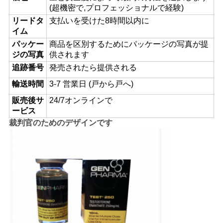
(超機密で,プロフェッショナルで経験)
リードタ
支払いを受けた8時間以内に
PRIVACY
イム
POLICY
パッケー
商品を区別するためにパッケージの写真が提
ジの写真
供されます
追跡番号
発売されたら提供される
輸送時間
3-7 営業日 (戸から戸へ)
販売後サ
24/7オンラインで
ービス
裁判官のためのデザインです