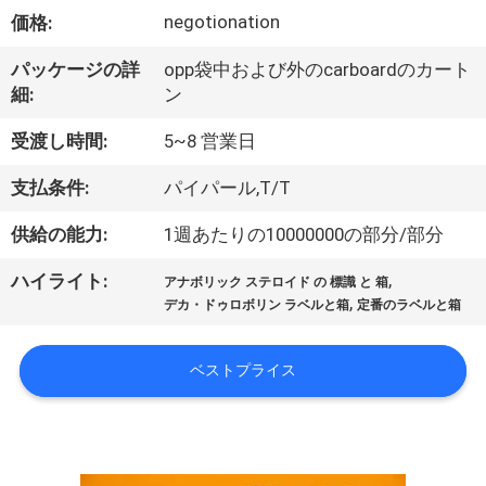
達
negotionation
価格:
に
パッケージの詳
opp袋中および外のcarboardのカート
つ
細:
ン
い
受渡し時間:
5~8 営業日
て
支払条件:
パイパール,T/T
供給の能力:
1週あたりの10000000の部分/部分
工
,
ハイライト:
場
アナボリック ステロイド の 標識 と 箱
,
デカ・ドゥロボリン ラベルと箱
定番のラベルと箱
旅
行
ベストプライス
品