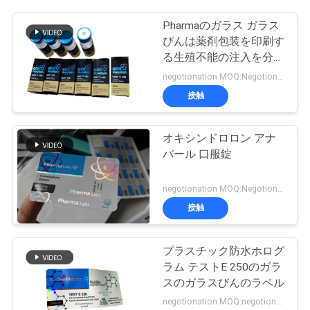
Pharmaのガラス ガラス
びんは薬剤包装を印刷す
る生殖不能の注入を分類
します
negotionation MOQ:Negotionation
接触
オキシンドロロン アナ
バール 口服錠
negotionation MOQ:Negotionation
接触
プラスチック防水ホログ
ラム テストE 250のガラ
スのガラスびんのラベル
negotionation MOQ:negotionation