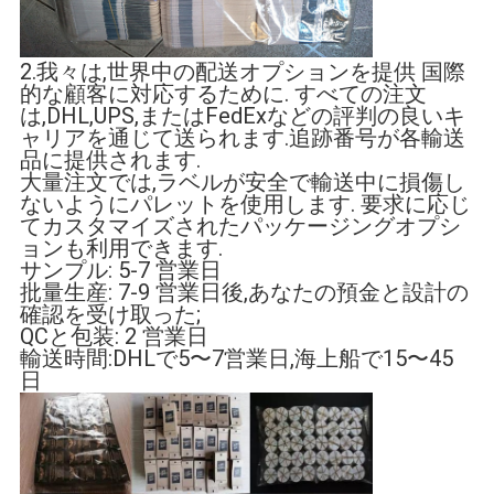
2.我々は,世界中の配送オプションを提供 国際
的な顧客に対応するために. すべての注文
は,DHL,UPS,またはFedExなどの評判の良いキ
ャリアを通じて送られます.追跡番号が各輸送
品に提供されます.
大量注文では,ラベルが安全で輸送中に損傷し
ないようにパレットを使用します. 要求に応じ
てカスタマイズされたパッケージングオプシ
ョンも利用できます.
サンプル: 5-7 営業日
批量生産: 7-9 営業日後,あなたの預金と設計の
確認を受け取った;
QCと包装: 2 営業日
輸送時間:DHLで5〜7営業日,海上船で15〜45
日