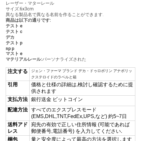
レーザー・マターレール
い
サイズ:6x3cm
異なる製品名で異なる名前を作ることができます.
商品は以下の通りです:
テスト e
ニ
テスト c
デカ
ュ
テスト p
np p
マスト e
ー
マテリアルレール:
パーソナライズされた
ス
注文する
ジェン・ファーマ ブランド デカ・ドゥロボリン アナボリッ
クステロイドのラベルと箱
引用
価格と仕様の詳細は,検討し確認するために提
場
供されます
支払方法
銀行送金 ビットコイン
合
配達方法
すべてのエクスプレスモード
(EMS,DHL,TNT,FedEx,UPS,など) 約5~7日
地
送料アド
宛先の有効で正しい住所情報 (可能であれば
レス
郵便番号,電話番号) を入力してください.
図
梱包
量と安全度によって最高の方法を選択します