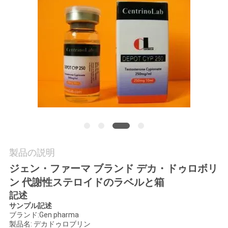
質
管
理
私
達
に
連
製品の説明
絡
ジェン・ファーマ ブランド デカ・ドゥロボリ
し
ン 代謝性ステロイドのラベルと箱
記述
な
サンプル記述
ブランド:Gen pharma
さ
製品名: デカドゥロブリン