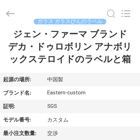
supplier.
Copyright
©
2017
-
ガラス ガラスびんのラベル
2026
Hjtc
(Xiamen)
ジェン・ファーマ ブランド
家
Industry
Co.,
Ltd.
デカ・ドゥロボリン アナボリ
All
Rights
プ
Reserved.
ックステロイドのラベルと箱
ロ
ダ
起源の場所:
中国製
ク
Eastern-custom
ブランド名:
ト
SGS
証明:
モデル番号:
カスタム
私
最小注文数量:
交渉