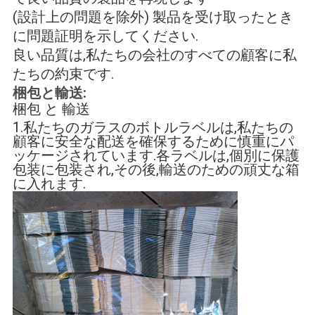
(設計上の問題を除外) 製品を受け取ったとき
に問題証明を示してください.
良い品質は,私たちの会社のすべての顧客に私
たちの約束です.
梱包と輸送:
梱包 と 輸送
1.私たちのガラスのボトルラベルは,私たちの
顧客に安全な配送を確保するために慎重にパ
ッケージされています.各ラベルは,個別に保護
包装に包装され,その後,輸送のための頑丈な箱
に入れます.