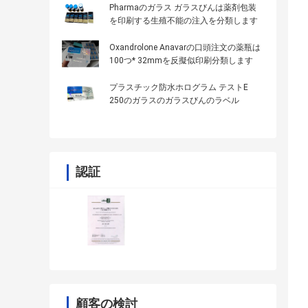
Pharmaのガラス ガラスびんは薬剤包装
を印刷する生殖不能の注入を分類します
Oxandrolone Anavarの口頭注文の薬瓶は
100つ* 32mmを反擬似印刷分類します
プラスチック防水ホログラム テストE
250のガラスのガラスびんのラベル
認証
顧客の検討