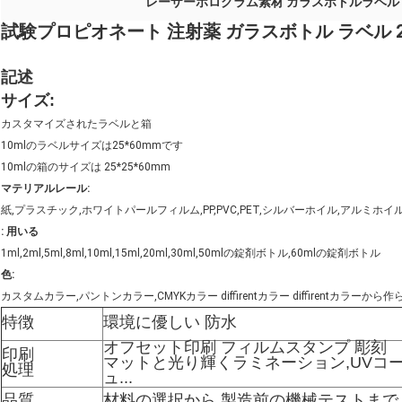
レーザーホログラム素材 ガラスボトルラベル
試験プロピオネート 注射薬 ガラスボトル ラベル 2
記述
サイズ:
カスタマイズされたラベルと箱
10mlのラベルサイズは25*60mmです
10mlの箱のサイズは 25*25*60mm
マテリアルレール:
紙,プラスチック,ホワイトパールフィルム,PP,PVC,PET,シルバーホイル,アルミホイ
: 用いる
1ml,2ml,5ml,8ml,10ml,15ml,20ml,30ml,50mlの錠剤ボトル,60mlの錠剤ボトル
色:
カスタムカラー,パントンカラー,CMYKカラー diffirentカラー diffirentカラーから
特徴
環境に優しい 防水
オフセット印刷 フィルムスタンプ 彫刻
印刷
マットと光り輝くラミネーション,UVコ
処理
ュ...
品質
材料の選択から 製造前の機械テストまで