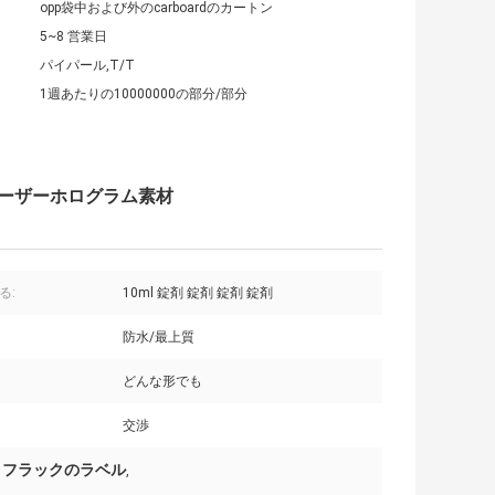
opp袋中および外のcarboardのカートン
5~8 営業日
パイパール,T/T
1週あたりの10000000の部分/部分
 レーザーホログラム素材
る:
10ml 錠剤 錠剤 錠剤 錠剤
防水/最上質
どんな形でも
交渉
ラス フラックのラベル
,