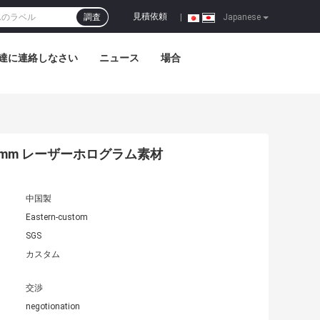
見積依頼
調査
|
Japanese
達に連絡しなさい
ニュース
場合
0mm レーザーホログラム素材
中国製
Eastern-custom
SGS
カスタム
交渉
negotionation