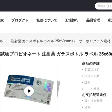
家
プロダクト
私達について
工場旅行
品質管理
私
ート 注射薬 ガラスボトル ラベル 25x60mm レーザーホログラム素材
試験プロピオネート 注射薬 ガラスボトル ラベル 25x6
商品の詳細:
起源の場所:
ブランド名:
証明:
モデル番号:
お支払配送条件:
最小注文数量:
価格: