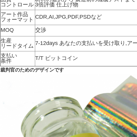
コントロール
3倍評価 仕上げ物
アート作品
CDR,AI,JPG,PDF,PSDなど
フォーマット
MOQ
交渉
生産
7-12days あなたの支払いを受け取り
リードタイム
支払い
T/T ビットコイン
条件
裁判官のためのデザインです