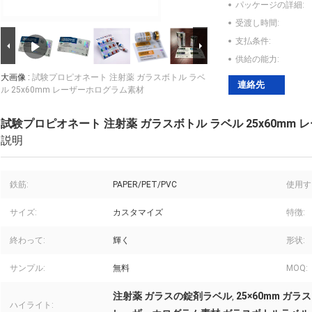
パッケージの詳細:
受渡し時間:
支払条件:
供給の能力:
大画像 :
試験プロピオネート 注射薬 ガラスボトル ラベ
連絡先
ル 25x60mm レーザーホログラム素材
試験プロピオネート 注射薬 ガラスボトル ラベル 25x60mm
説明
鉄筋:
PAPER/PET/PVC
使用す
サイズ:
カスタマイズ
特徴:
終わって:
輝く
形状:
サンプル:
無料
MOQ:
注射薬 ガラスの錠剤ラベル
25×60mm ガ
,
ハイライト: