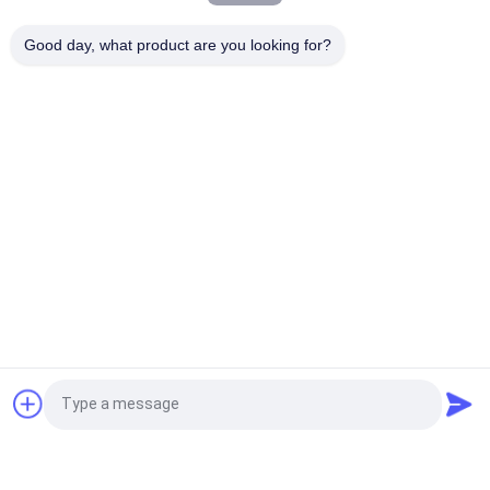
イアルバイアルラベル
Good day, what product are you looking for?
レーザー PET 10ml テスト エナント酸ガラス バイアル ラベル
人気カテゴリ
すべて
ガラス ガラスびんの
錠剤のラベル
ラベル
10mL ガラスびんの
注文のガラスびんの
ラベル
ラベル
保証ホログラムのス
10ml ガラスびん箱
テッカー
薬剤包装箱
薬のびんのラベル
見積依頼