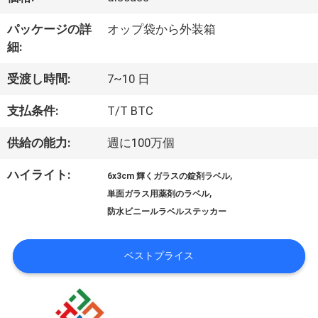
達
パッケージの詳
オップ袋から外装箱
に
細:
つ
受渡し時間:
7~10 日
い
支払条件:
T/T BTC
て
供給の能力:
週に100万個
ハイライト:
,
6x3cm 輝くガラスの錠剤ラベル
工
,
単面ガラス用薬剤のラベル
防水ビニールラベルステッカー
場
旅
ベストプライス
行