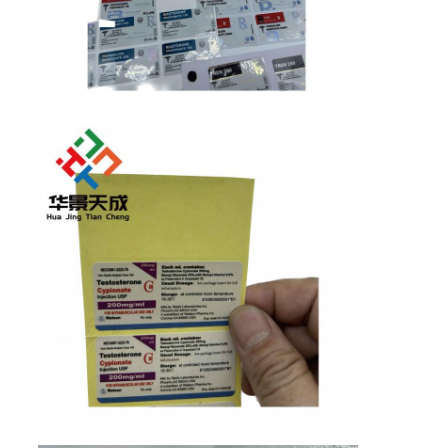
地
図
PRIVACY
POLICY