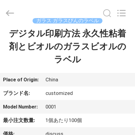
supplier.
Copyright
©
2017
ガラス ガラスびんのラベル
-
2026
デジタル印刷方法 永久性粘着
家
Hjtc
(Xiamen)
Industry
剤とビオルのガラスビオルの
Co.,
Ltd.
プ
All
ラベル
Rights
Reserved.
ロ
ダ
Place of Origin:
China
ク
ブランド名:
customized
ト
Model Number:
0001
最小注文数量:
1個あたり100個
私
価格:
discuss