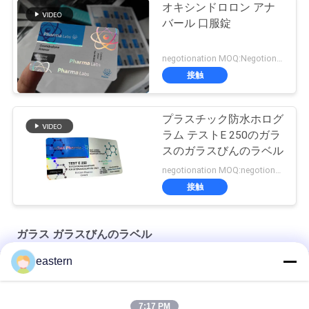
オキシンドロロン アナ
バール 口服錠
negotionation MOQ:Negotionation
接触
プラスチック防水ホログ
ラム テストE 250のガラ
スのガラスびんのラベル
negotionation MOQ:negotionation
接触
ガラス ガラスびんのラベル
eastern
ソマトロピン HG 176-191 2mlx10 ラベル付きガラスバイアル
フルセットのPaer Instrutionが付いているトレンアセテートバ
7:17 PM