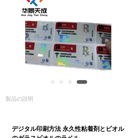
品
質
管
理
私
達
に
製品の説明
連
絡
デジタル印刷方法 永久性粘着剤とビオル
し