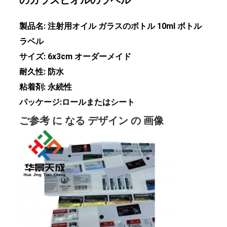
のガラスビオルのラベル
な
製品名: 注射用オイル ガラスのボトル 10ml ボトル
さ
ラベル
サイズ: 6x3cm オーダーメイド
い
耐久性: 防水
粘着剤: 永続性
ニ
パッケージ:ロールまたはシート
ュ
ご参考 に なる デザイン の 画像
ー
ス
場
合