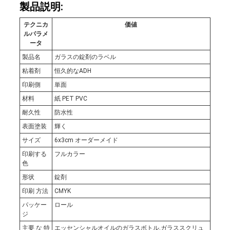
製品説明:
な
テクニカ
価値
ルパラメ
さ
ータ
い
製品名
ガラスの錠剤のラベル
粘着剤
恒久的なADH
印刷側
単面
ニ
材料
紙 PET PVC
耐久性
防水性
ュ
表面塗装
輝く
ー
サイズ
6x3cm オーダーメイド
印刷する
フルカラー
ス
色
形状
錠剤
印刷 方法
CMYK
場
パッケー
ロール
ジ
合
主要 な 特
エッセンシャルオイルのガラスボトル,ガラススクリュ