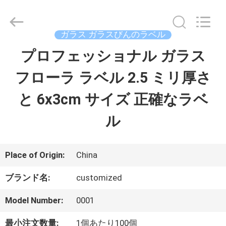
supplier.
Copyright
©
2017
ガラス ガラスびんのラベル
-
2026
プロフェッショナル ガラス
家
Hjtc
(Xiamen)
Industry
フローラ ラベル 2.5 ミリ厚さ
Co.,
Ltd.
プ
All
と 6x3cm サイズ 正確なラベ
Rights
Reserved.
ロ
ル
ダ
ク
Place of Origin:
China
ト
ブランド名:
customized
Model Number:
0001
私
最小注文数量:
1個あたり100個