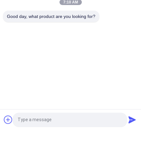
7:10 AM
イアルバイアルラベル
Good day, what product are you looking for?
レーザー PET 10ml テスト エナント酸ガラス バイアル ラベル
人気カテゴリ
すべて
ガラス ガラスびんの
錠剤のラベル
ラベル
10mL ガラスびんの
注文のガラスびんの
ラベル
ラベル
保証ホログラムのス
10ml ガラスびん箱
テッカー
薬剤包装箱
薬のびんのラベル
見積依頼