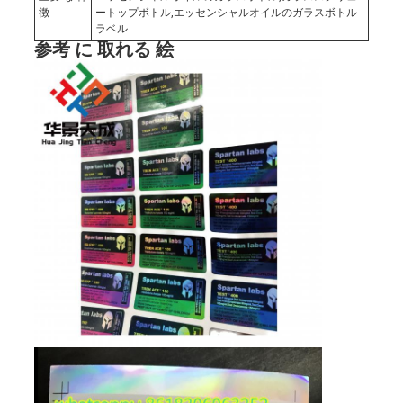
徴
ートップボトル,エッセンシャルオイルのガラスボトル
ラベル
参考 に 取れる 絵
地
図
PRIVACY
POLICY