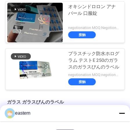
オキシンドロロン アナ
バール 口服錠
negotionation MOQ:Negotionation
接触
プラスチック防水ホログ
ラム テストE 250のガラ
スのガラスびんのラベル
negotionation MOQ:negotionation
接触
ガラス ガラスびんのラベル
eastern
ソマトロピン HG 176-191 2mlx10 ラベル付きガラスバイアル
フルセットのPaer Instrutionが付いているトレンアセテートバ