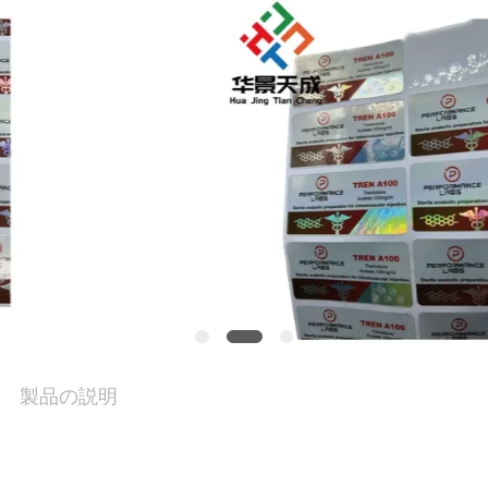
品
質
管
理
私
達
に
連
製品の説明
絡
し