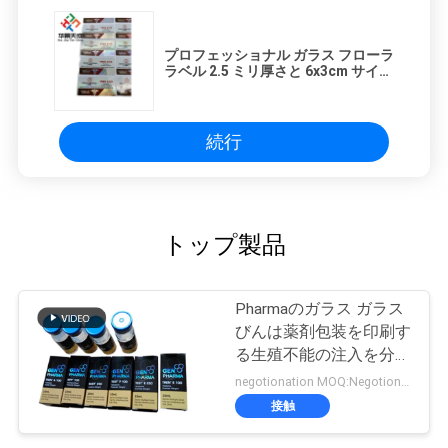
プロフェッショナル ガラス フローラ
ラベル 2.5 ミリ厚さと 6x3cm サイズ
正確なラベル
続行
トップ製品
Pharmaのガラス ガラス
びんは薬剤包装を印刷す
る生殖不能の注入を分類
します
negotionation MOQ:Negotionation
接触