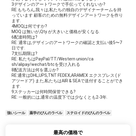
3デザインのアートワークで手伝ってくれないか?
RE:もちろん,我々は,私たちの独自のデザイナーチームを持
っています 顧客のための無料デザインアートワークを作り
ます.
4MOQは何ですか?
MOQ は無いが,Qty が大きいと価格が安くなる.
6配達時間は?
RE: 通常は,デザインのアートワークの確認と支払い後5〜7
日です.
7支払期限は?
RE: 私たちはPayPal/TT/Western union/ca
sh/alipay/wechat/btcを受け入れる
8配送方法は何を選ぶか?
RE:通常はDHL,UPS,TNT FEDEX,ARAMEX エクスプレス (ド
アツードア) また,私たちはAIR & SEAで送付することができ
ます.
9ステッカーは何時間保管できる?
RE: 一般的には,通常の温度下では少なくとも2-3年.
強いシール
薬学のびんのラベル
ステロイドのびんのラベル
最高の価格で