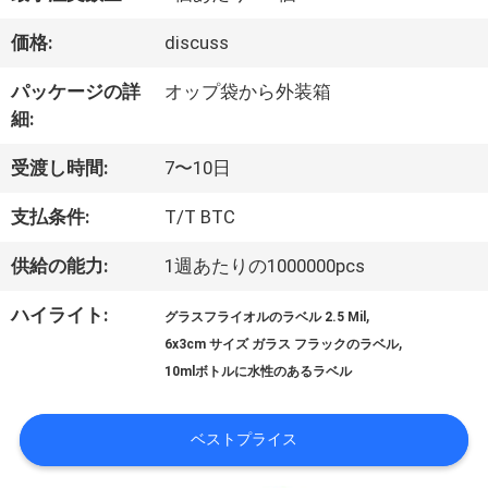
達
価格:
discuss
に
パッケージの詳
オップ袋から外装箱
つ
細:
い
受渡し時間:
7〜10日
て
支払条件:
T/T BTC
供給の能力:
1週あたりの1000000pcs
工
ハイライト:
,
グラスフライオルのラベル 2.5 Mil
場
,
6x3cm サイズ ガラス フラックのラベル
10mlボトルに水性のあるラベル
旅
行
ベストプライス