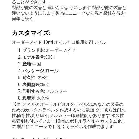
ることができます..
製品が他の製品と 違いないようにします 製品が他の製品と
違いないようにします製品にユニークな外観と感触を与え,
何年も続く.
カスタマイズ:
オーダーメイド 10ml オイルと口服用錠剤ラベル
ブランド名:
オーダーメイド
モデル番号:
0001
産地:
中国
パッケージ:
ロール
耐久性:
防水性
表面塗装:
輝く
印刷する色:
フルカラー
粘着剤:
永久性
10ml オイルとオーラルビオルのラベルは,あなたの製品の
ためのカスタムラベルを作成するのに最適です.彼らは耐久
性,防水性,光り輝く,フルカラー印刷機能があります.永久性
粘着剤も付いています10mlのボトルラベルをカスタム化し
て 製品にユニークで 目を引くラベルを作成できます