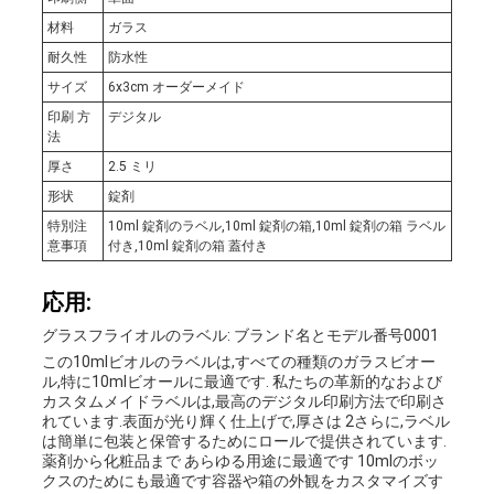
材料
ガラス
耐久性
防水性
サイズ
6x3cm オーダーメイド
印刷 方
デジタル
法
厚さ
2.5 ミリ
形状
錠剤
特別注
10ml 錠剤のラベル,10ml 錠剤の箱,10ml 錠剤の箱 ラベル
意事項
付き,10ml 錠剤の箱 蓋付き
応用:
グラスフライオルのラベル: ブランド名とモデル番号0001
この10mlビオルのラベルは,すべての種類のガラスビオー
ル,特に10mlビオールに最適です. 私たちの革新的なおよび
カスタムメイドラベルは,最高のデジタル印刷方法で印刷さ
れています.表面が光り輝く仕上げで,厚さは 2さらに,ラベル
は簡単に包装と保管するためにロールで提供されています.
薬剤から化粧品まで あらゆる用途に最適です 10mlのボッ
クスのためにも最適です容器や箱の外観をカスタマイズす