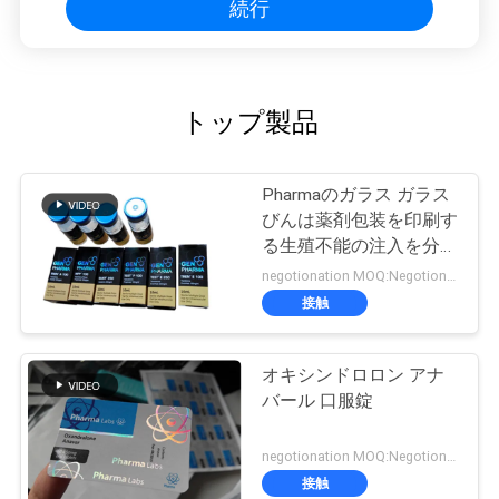
続行
トップ製品
Pharmaのガラス ガラス
びんは薬剤包装を印刷す
る生殖不能の注入を分類
します
negotionation MOQ:Negotionation
接触
オキシンドロロン アナ
バール 口服錠
negotionation MOQ:Negotionation
接触