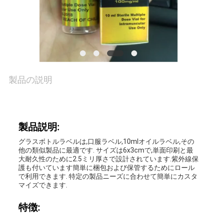
品
質
管
理
製品の説明
私
達
製品説明:
グラスボトルラベルは,口服ラベル,10mlオイルラベル,その
に
他の類似製品に最適です. サイズは6x3cmで,単面印刷と最
大耐久性のために2.5ミリ厚さで設計されています.紫外線保
連
護も付いています簡単に梱包および保管するためにロール
で利用できます. 特定の製品ニーズに合わせて簡単にカスタ
マイズできます.
絡
特徴:
し