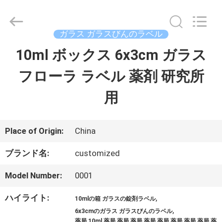
supplier.
Copyright
©
2017
ガラス ガラスびんのラベル
-
2026
10ml ボックス 6x3cm ガラス
家
Hjtc
(Xiamen)
Industry
フローラ ラベル 薬剤 研究所
Co.,
Ltd.
プ
All
用
Rights
Reserved.
ロ
ダ
Place of Origin:
China
ク
ブランド名:
customized
ト
Model Number:
0001
ハイライト:
,
10mlの箱 ガラスの錠剤ラベル
私
,
6x3cmのガラス ガラスびんのラベル
薬局 10ml 薬局 薬局 薬局 薬局 薬局 薬局 薬局 薬局 薬