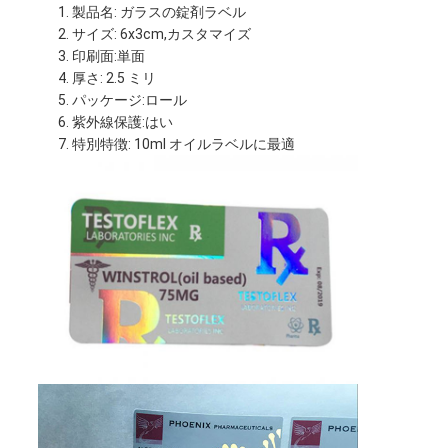
製品名: ガラスの錠剤ラベル
な
サイズ: 6x3cm,カスタマイズ
印刷面:単面
さ
厚さ: 2.5 ミリ
パッケージ:ロール
い
紫外線保護:はい
特別特徴: 10ml オイルラベルに最適
ニ
ュ
ー
ス
場
合