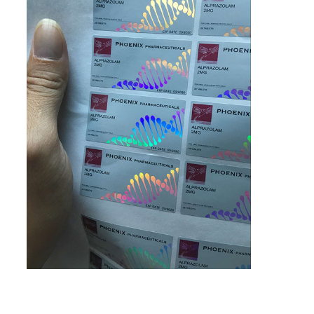
地
図
PRIVACY
POLICY