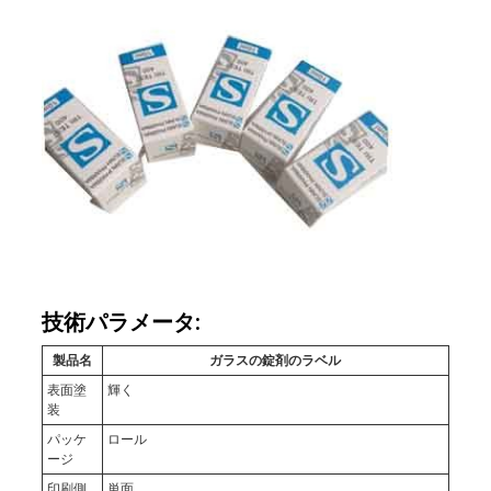
技術パラメータ:
製品名
ガラスの錠剤のラベル
表面塗
輝く
装
パッケ
ロール
ージ
印刷側
単面