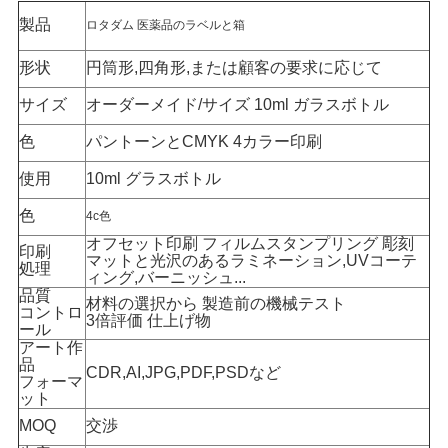
製品
い
ロタダム 医薬品のラベルと箱
形状
円筒形,四角形,または顧客の要求に応じて
ニ
サイズ
オーダーメイド/サイズ 10ml ガラスボトル
ュ
色
パントーンとCMYK 4カラー印刷
ー
使用
10ml
グラスボトル
ス
色
4c色
オフセット印刷 フィルムスタンプリング 彫刻
印刷
マットと光沢のあるラミネーション,UVコーテ
処理
ィング,バーニッシュ...
場
品質
材料の選択から 製造前の機械テスト
コントロ
3倍評価 仕上げ物
合
ール
アート作
品
CDR,AI,JPG,PDF,PSDなど
フォーマ
地
ット
MOQ
交渉
図