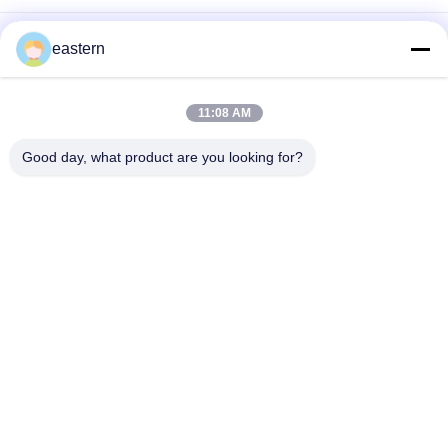
シアリス タダラフィル 100mg 経口用ラベル
eastern
SS-31 強い粘着剤 ペンチド 錠剤 錠剤
11:08 AM
光沢のあるBiomexの実験室のアーカイブ同化カスタマイズされ
たラベルおよび箱
Good day, what product are you looking for?
人気カテゴリ
すべて
ガラス ガラスびんの
錠剤のラベル
ラベル
10mL ガラスびんの
注文のガラスびんの
ラベル
ラベル
保証ホログラムのス
10ml ガラスびん箱
テッカー
薬剤包装箱
薬のびんのラベル