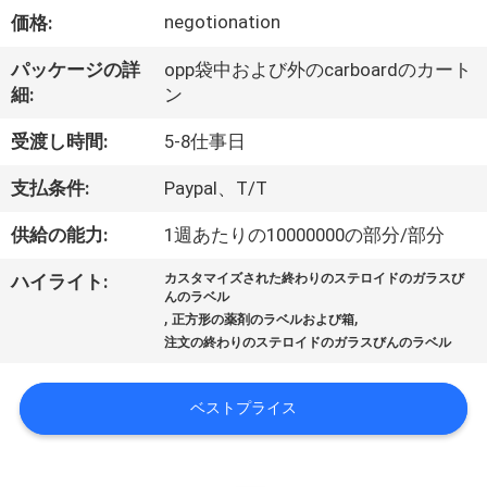
達
negotionation
価格:
に
パッケージの詳
opp袋中および外のcarboardのカート
つ
細:
ン
い
受渡し時間:
5-8仕事日
て
支払条件:
Paypal、T/T
供給の能力:
1週あたりの10000000の部分/部分
工
ハイライト:
カスタマイズされた終わりのステロイドのガラスび
場
んのラベル
,
,
正方形の薬剤のラベルおよび箱
旅
注文の終わりのステロイドのガラスびんのラベル
行
ベストプライス
品