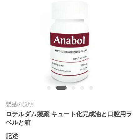
質
管
理
私
達
に
連
絡
製品の説明
し
ロテルダム製薬 キュート化完成油と口腔用ラ
ベルと箱
な
記述
さ