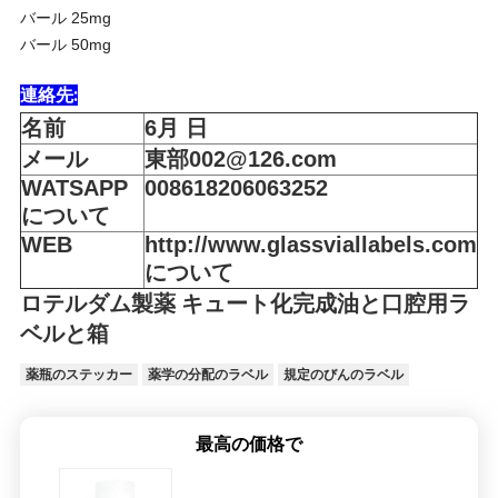
バール 25mg
バール 50mg
連絡先:
名前
6月 日
メール
東部002@126.com
WATSAPP
008618206063252
について
WEB
http://www.glassviallabels.com
について
ロテルダム製薬 キュート化完成油と口腔用ラ
ベルと箱
薬瓶のステッカー
薬学の分配のラベル
規定のびんのラベル
最高の価格で