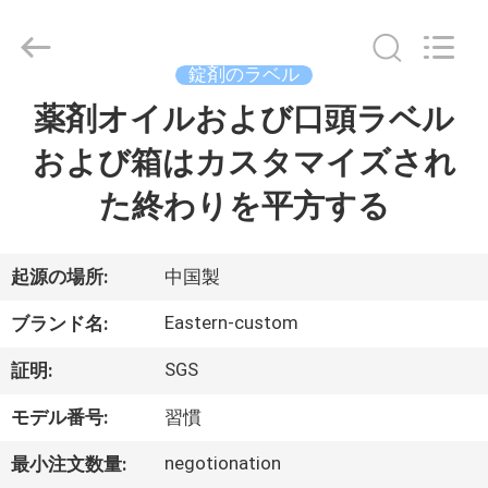
supplier.
Copyright
©
2017
-
錠剤のラベル
2026
Hjtc
(Xiamen)
薬剤オイルおよび口頭ラベル
家
Industry
Co.,
Ltd.
および箱はカスタマイズされ
All
Rights
プ
Reserved.
た終わりを平方する
ロ
ダ
起源の場所:
中国製
ク
Eastern-custom
ブランド名:
ト
SGS
証明:
モデル番号:
習慣
私
negotionation
最小注文数量: