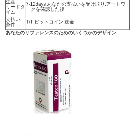
生産
7-12days あなたの支払いを受け取り,アートワ
リードタ
ークを確認した後
イム
PRIVACY
支払い
T/T ビットコイン 送金
条件
POLICY
あなたのリファレンスのためのいくつかのデザイン