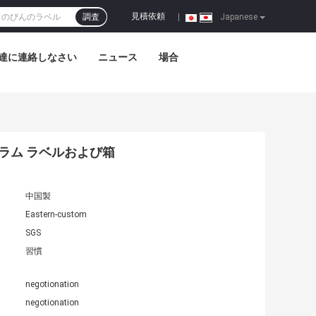
見積依頼
調査
|
Japanese
達に連絡しなさい
ニュース
場合
グラム ラベルおよび箱
中国製
Eastern-custom
SGS
習慣
negotionation
negotionation