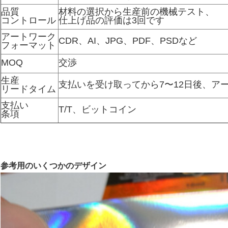
品質
材料の選択から生産前の機械テスト、
コントロール
仕上げ品の評価は3回です
アートワーク
CDR、AI、JPG、PDF、PSDなど
フォーマット
MOQ
交渉
生産
支払いを受け取ってから7〜12日後、ア
リードタイム
支払い
T/T、ビットコイン
条項
参考用のいくつかのデザイン