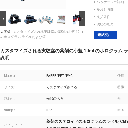
パッケージの詳細:
受渡し時間:
支払条件:
供給の能力:
大画像 :
カスタマイズされる実験室の薬剤の小瓶 10ml
連絡先
のホログラム ラベルおよび箱
カスタマイズされる実験室の薬剤の小瓶 10ml のホログラム 
説明
Materail:
PAPER/PET/PVC
使用:
サイズ:
カスタマイズされる
特徴:
終わり:
光沢のある
形:
sample:
free
MOQ:
薬剤のステロイドのホログラムのラベル
CM
,
ハイライト: