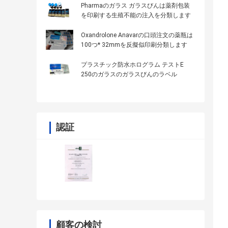
Pharmaのガラス ガラスびんは薬剤包装
を印刷する生殖不能の注入を分類します
Oxandrolone Anavarの口頭注文の薬瓶は
100つ* 32mmを反擬似印刷分類します
プラスチック防水ホログラム テストE
250のガラスのガラスびんのラベル
認証
顧客の検討