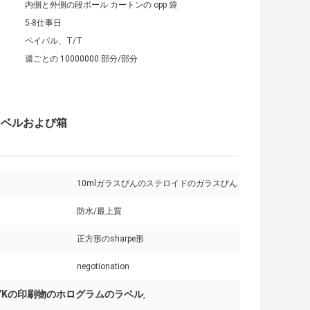
内側と外側の段ボール カートンの opp 袋
5-8仕事日
ペイパル、T/T
週ごとの 10000000 部分/部分
ラベルおよび箱
10mlガラスびんのステロイドのガラスびん
防水/最上質
正方形のsharpe形
negotionation
YKの印刷物のホログラムのラベル
,