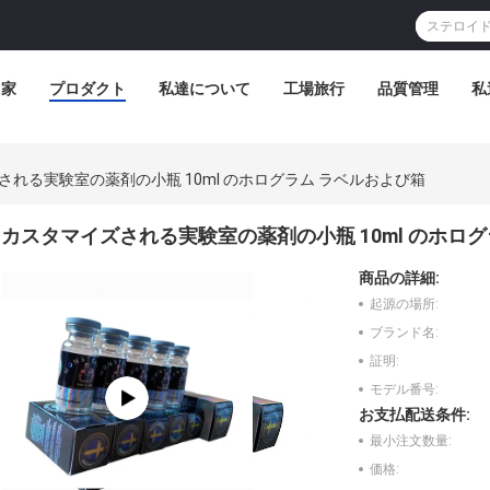
家
プロダクト
私達について
工場旅行
品質管理
私
される実験室の薬剤の小瓶 10ml のホログラム ラベルおよび箱
カスタマイズされる実験室の薬剤の小瓶 10ml のホロ
商品の詳細:
起源の場所:
ブランド名:
証明:
モデル番号:
お支払配送条件:
最小注文数量:
価格: