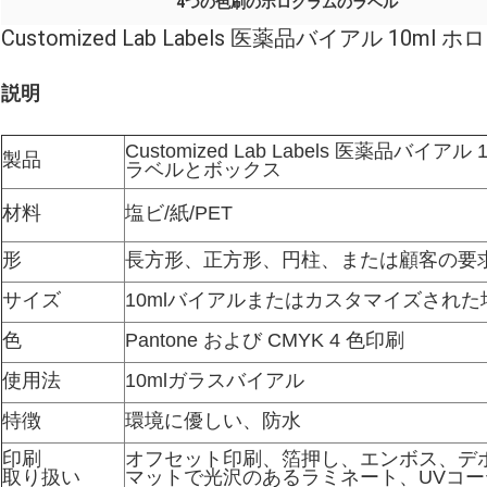
4つの色刷のホログラムのラベル
Customized Lab Labels 医薬品バイアル 1
説明
Customized Lab Labels 医薬品バイ
製品
ラベルとボックス
材料
塩ビ/紙/PET
形
長方形、正方形、円柱、または顧客の要
サイズ
10mlバイアルまたはカスタマイズされた場
色
Pantone および CMYK 4 色印刷
使用法
10mlガラスバイアル
特徴
環境に優しい、防水
印刷
オフセット印刷、箔押し、エンボス、デ
取り扱い
マットで光沢のあるラミネート、UVコーテ