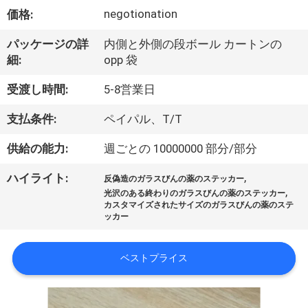
達
negotionation
価格:
に
パッケージの詳
内側と外側の段ボール カートンの
つ
細:
opp 袋
い
受渡し時間:
5-8営業日
て
支払条件:
ペイパル、T/T
供給の能力:
週ごとの 10000000 部分/部分
工
,
ハイライト:
場
反偽造のガラスびんの薬のステッカー
,
光沢のある終わりのガラスびんの薬のステッカー
カスタマイズされたサイズのガラスびんの薬のステ
旅
ッカー
行
ベストプライス
品