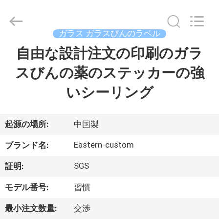
supplier.
Copyright
©
2017
-
ガラス ガラスびんのラベル
2026
Hjtc
(Xiamen)
自由な設計注文の印刷のガラ
家
Industry
Co.,
Ltd.
スびんの薬のステッカーの強
All
Rights
プ
Reserved.
いシーリング
ロ
ダ
起源の場所:
中国製
ク
Eastern-custom
ブランド名:
ト
SGS
証明:
モデル番号:
習慣
私
最小注文数量:
交渉