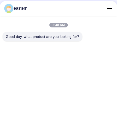
ソマトロピン HG 176-191 2mlx10 ラベル付きガラスバイアル
eastern
フルセットのPaer Instrutionが付いているトレンアセテートバ
イアルバイアルラベル
2:48 AM
レーザー PET 10ml テスト エナント酸ガラス バイアル ラベル
Good day, what product are you looking for?
人気カテゴリ
すべて
ガラス ガラスびんの
錠剤のラベル
ラベル
10mL ガラスびんの
注文のガラスびんの
ラベル
ラベル
保証ホログラムのス
10ml ガラスびん箱
テッカー
薬剤包装箱
薬のびんのラベル