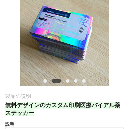
質
管
理
私
達
に
連
絡
製品の説明
し
無料デザインのカスタム印刷医療バイアル薬
ステッカー
な
説明
さ