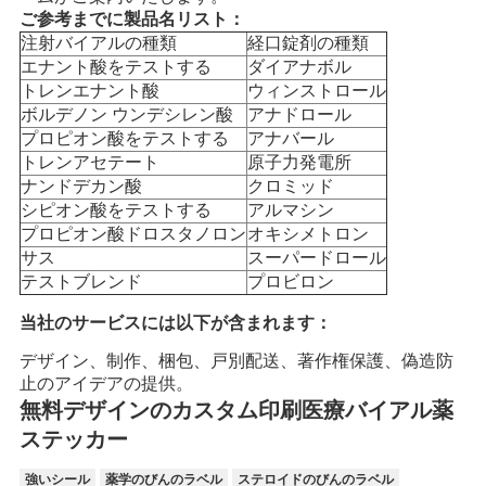
ご参考までに製品名リスト：
注射バイアルの種類
経口錠剤の種類
エナント酸をテストする
ダイアナボル
トレンエナント酸
ウィンストロール
ボルデノン ウンデシレン酸
アナドロール
プロピオン酸をテストする
アナバール
トレンアセテート
原子力発電所
ナンドデカン酸
クロミッド
シピオン酸をテストする
アルマシン
プロピオン酸ドロスタノロン
オキシメトロン
サス
スーパードロール
テストブレンド
プロビロン
当社のサービスには以下が含まれます：
デザイン、制作、梱包、戸別配送、著作権保護、偽造防
止のアイデアの提供。
無料デザインのカスタム印刷医療バイアル薬
ステッカー
強いシール
薬学のびんのラベル
ステロイドのびんのラベル