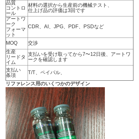
品質
材料の選択から生産前の機械テスト、
コントロ
仕上げ品の評価は3回です
ール
PRIVACY
アートワ
ーク
CDR、AI、JPG、PDF、PSDなど
POLICY
フォーマ
ット
MOQ
交渉
生産
支払いを受け取ってから7〜12日後、アートワ
リードタ
ークを確認します
イム
支払い
T/T、ペイパル、
条項
リファレンス用のいくつかのデザイン