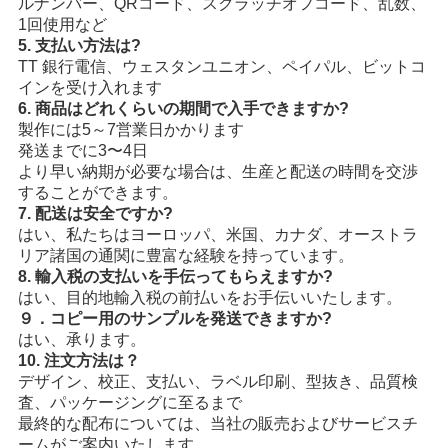
ルナンバー、QRコード、スクラッチオフコード、乱数、
1回使用など
5. 支払い方法は?
TT 銀行電信、ウェスタンユニオン、ペイパル、ビットコ
インを受け入れます
6. 商品はどれくらいの期間で入手できますか?
製作には5～7営業日かかります
発送までに3〜4日
より早い納期が必要な場合は、生産と配送の時間を交渉
することができます。
7. 配送は安全ですか?
はい、私たちはヨーロッパ、米国、カナダ、オーストラ
リア諸国の通関に豊富な経験を持っています。
8. 輸入税の支払いを手伝ってもらえますか?
はい、目的地輸入税の前払いをお手伝いいたします。
９．コピー用のサンプルを発送できますか?
はい、承ります。
10. 注文方法は？
デザイン、校正、支払い、ラベル印刷、型抜き、品質検
査、パッケージングに至るまで
最終的な配布については、当社の販売およびサービスチ
ームがご案内いたします。