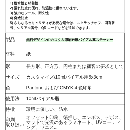
1) 耐水性と粘着性
い
2) 漏れ防止に優れ、防湿性に優れています。
3) 強力なシール、耐久性
4) 偽造防止
5) さらなるセキュリティが必要な場合は、スクラッチオフ、固有番
ニ
号、シリアル番号、QR コードなどを追加できます。
ュ
製品
無料デザインのカスタム印刷医療バイアル薬ステッカー
ー
材料
紙
ス
形
長方形、正方形、円柱または顧客の要求として
サイズ
カスタマイズ/10mlバイアル用6x3cm
場
色
Pantone および CMYK 4 色印刷
合
使用法
10ml
バイアル瓶
特徴
環境に優しい、防水
地
オフセット印刷、箔押し、エンボス、デボス、
印刷
マットで光沢のあるラミネート、UVコーティ
取り扱い
図
ング、ワニス...