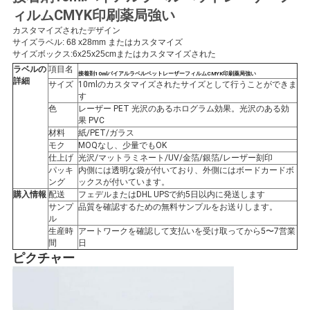
ィルムCMYK印刷薬局強い
い
カスタマイズされたデザイン
サイズラベル: 68 x28mm またはカスタマイズ
サイズボックス:6x25x25cm
またはカスタマイズされた
ニ
ラベルの
項目名
接着剤10mlバイアルラベルペットレーザーフィルムCMYK印刷薬局強い
詳細
サイズ
10mlのカスタマイズされたサイズとして行うことができま
ュ
す
色
レーザー PET 光沢のあるホログラム効果。光沢のある効
ー
果 PVC
材料
紙/PET/ガラス
モク
MOQなし、少量でもOK
ス
仕上げ
光沢/マットラミネート/UV/金箔/銀箔/レーザー刻印
パッキ
内側には透明な袋が付いており、外側にはボードカードボ
ング
ックスが付いています。
購入情報
配送
フェデルまたはDHL UPSで約5日以内に発送します
場
サンプ
品質を確認するための無料サンプルをお送りします。
ル
合
生産時
アートワークを確認して支払いを受け取ってから5〜7営業
間
日
ピクチャー
地
図