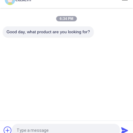
SS-31 強い粘着剤 ペンチド 錠剤 錠剤
6:34 PM
光沢のあるBiomexの実験室のアーカイブ同化カスタマイズされ
たラベルおよび箱
Good day, what product are you looking for?
人気カテゴリ
すべて
ガラス ガラスびんの
錠剤のラベル
ラベル
10mL ガラスびんの
注文のガラスびんの
ラベル
ラベル
保証ホログラムのス
10ml ガラスびん箱
テッカー
薬剤包装箱
薬のびんのラベル
見積依頼