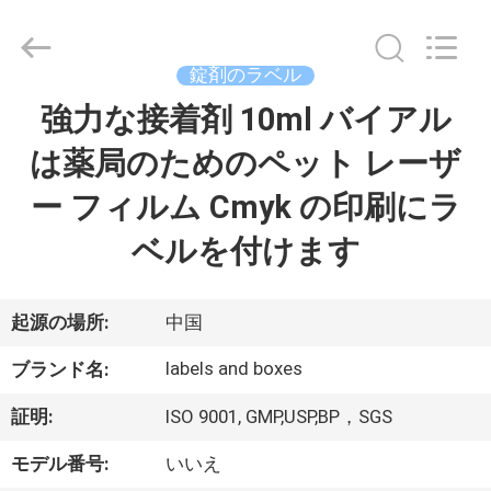
supplier.
Copyright
©
2017
-
錠剤のラベル
2026
Hjtc
(Xiamen)
強力な接着剤 10ml バイアル
家
Industry
Co.,
Ltd.
は薬局のためのペット レーザ
All
Rights
プ
Reserved.
ー フィルム Cmyk の印刷にラ
ロ
ベルを付けます
ダ
ク
起源の場所:
中国
ト
labels and boxes
ブランド名:
証明:
ISO 9001, GMP,USP,BP，SGS
私
モデル番号:
いいえ