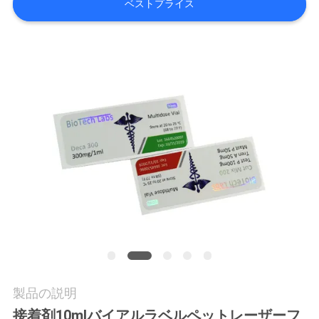
質
ベストプライス
管
理
私
達
に
連
絡
し
な
製品の説明
さ
接着剤10mlバイアルラベルペットレーザーフ