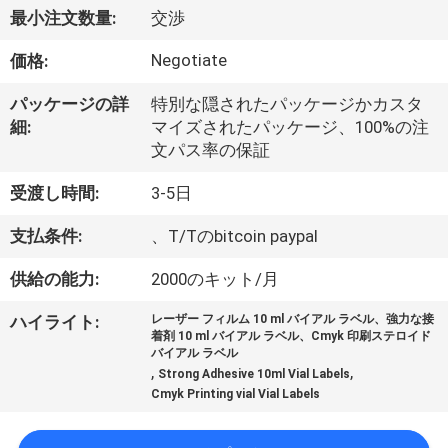
達
最小注文数量:
交渉
に
Negotiate
価格:
つ
パッケージの詳
特別な隠されたパッケージかカスタ
い
細:
マイズされたパッケージ、100%の注
文パス率の保証
て
受渡し時間:
3-5日
工
支払条件:
、T/Tのbitcoin paypal
場
供給の能力:
2000のキット/月
旅
ハイライト:
レーザー フィルム 10 ml バイアル ラベル、強力な接
着剤 10 ml バイアル ラベル、Cmyk 印刷ステロイド
行
バイアル ラベル
,
,
Strong Adhesive 10ml Vial Labels
Cmyk Printing vial Vial Labels
品