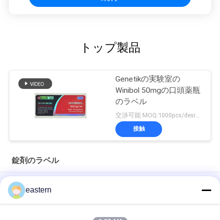
トップ製品
Genetikの実験室の
Winibol 50mgの口頭薬瓶
のラベル
交渉可能 MOQ:1000pcs/design
接触
錠剤のラベル
シアリス タダラフィル 100mg 経口用ラベル
eastern
SS-31 強い粘着剤 ペンチド 錠剤 錠剤