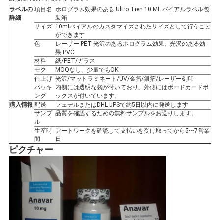
ラベルの
項目名
ホログラム効果のある Ultro Tren 10 ML バイアルラベル包
い
詳細
装箱
サイズ
10mlバイアルのカスタマイズされたサイズとして行うこと
ができます
色
レーザー PET 光沢のあるホログラム効果。光沢のある効
ニ
果 PVC
材料
紙/PET/ガラス
ュ
モク
MOQなし、少量でもOK
仕上げ
光沢/マットラミネート/UV/金箔/銀箔/レーザー刻印
ー
パッキ
内側には透明な袋が付いており、外側にはボードカードボ
ング
ックスが付いています。
購入情報
配送
フェデルまたはDHL UPSで約5日以内に発送します
ス
サンプ
品質を確認するための無料サンプルをお送りします。
ル
生産時
アートワークを確認して支払いを受け取ってから5〜7営業
間
日
場
ピクチャー
合
地
図