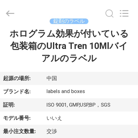
supplier.
Copyright
©
2017
-
錠剤のラベル
2026
Hjtc
(Xiamen)
ホログラム効果が付いている
家
Industry
Co.,
Ltd.
包装箱のUltra Tren 10Mlバイ
All
Rights
プ
Reserved.
アルのラベル
ロ
ダ
起源の場所:
中国
ク
labels and boxes
ブランド名:
ト
証明:
ISO 9001, GMP,USP,BP，SGS
モデル番号:
いいえ
私
最小注文数量:
交渉