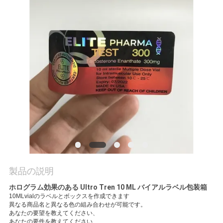
質
管
理
私
達
に
連
絡
製品の説明
し
ホログラム効果のある Ultro Tren 10 ML バイアルラベル包装箱
な
10MLvialのラベルとボックスを作成できます
異なる商品名と異なる色の組み合わせが可能です。
あなたの要望を教えてください、
さ
あなたの要件を教えてください