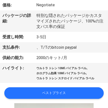
達
Negotiate
価格:
に
パッケージの詳
特別な隠されたパッケージかカスタ
つ
細:
マイズされたパッケージ、100%の注
文パス率の保証
い
て
受渡し時間:
3-5日
支払条件:
、T/Tのbitcoin paypal
工
供給の能力:
2000のキット/月
場
,
ハイライト:
ウルトラ トレン 10Ml バイアル ラベル
,
旅
ホログラム効果 10Ml バイアル ラベル
ウルトラ トレン ステロイド バイアル ラベル
行
ベストプライス
品