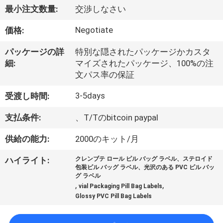
達
最小注文数量:
交渉しなさい
に
Negotiate
価格:
つ
パッケージの詳
特別な隠されたパッケージかカスタ
い
細:
マイズされたパッケージ、100%の注
文パス率の保証
て
3-5days
受渡し時間:
工
支払条件:
、T/Tのbitcoin paypal
場
供給の能力:
2000のキット/月
旅
ハイライト:
クレンブテ ロール ピル バッグ ラベル、ステロイド
包装ピル バッグ ラベル、光沢のある PVC ピル バッ
行
グ ラベル
,
,
vial Packaging Pill Bag Labels
Glossy PVC Pill Bag Labels
品