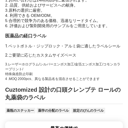
1.お問い合わせは24時間以内に返信されます。
2. 品質、供給およびサービスへの献身。
3.原料の選択に厳密。
4. 利用できる OEM/ODM。
5.合理的で競争力のある価格、迅速なリードタイム。
6. 評価および製剤開発用のサンプルをご用意しています。
医薬品の経口ラベル
1.ペットボトル・ジップロック・アルミ袋に適したラベルシール
2.ご要望に応じたカスタムサイズベース
3.レーザーホログラム/シルバーエンボス加工/金箔エンボス加工/コモンカラ
ープリント/
特殊偽造防止印刷
4 .MOQ 2000pcs、異なる製品名を混在させることができます
Cuztomized 設計の口頭クレンブテ ロールの
丸薬袋のラベル
薬瓶のステッカー
薬学の分配のラベル
規定のびんのラベル