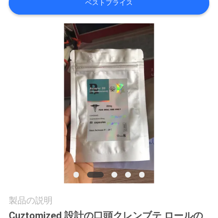
質
ベストプライス
管
理
私
達
に
連
絡
し
な
製品の説明
さ
Cuztomized 設計の口頭クレンブテ ロールの