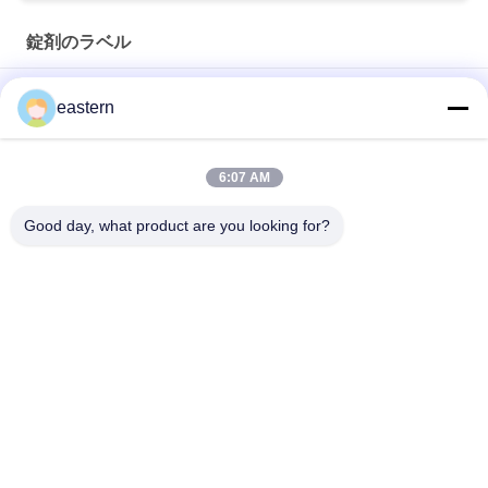
錠剤のラベル
シアリス タダラフィル 100mg 経口用ラベル
eastern
SS-31 強い粘着剤 ペンチド 錠剤 錠剤
6:07 AM
光沢のあるBiomexの実験室のアーカイブ同化カスタマイズされ
たラベルおよび箱
Good day, what product are you looking for?
人気カテゴリ
すべて
ガラス ガラスびんの
錠剤のラベル
ラベル
10mL ガラスびんの
注文のガラスびんの
ラベル
ラベル
保証ホログラムのス
10ml ガラスびん箱
テッカー