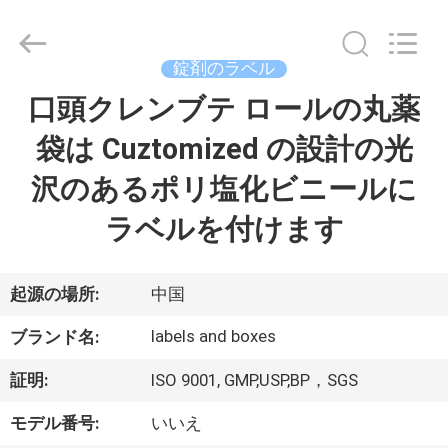
supplier.
Copyright
©
2017
-
錠剤のラベル
2026
Hjtc
(Xiamen)
口頭クレンブテ ロールの丸薬
家
Industry
Co.,
Ltd.
袋は Cuztomized の設計の光
All
Rights
プ
Reserved.
沢のあるポリ塩化ビニールに
ロ
ラベルを付けます
ダ
ク
起源の場所:
中国
ト
labels and boxes
ブランド名:
証明:
ISO 9001, GMP,USP,BP，SGS
私
モデル番号:
いいえ