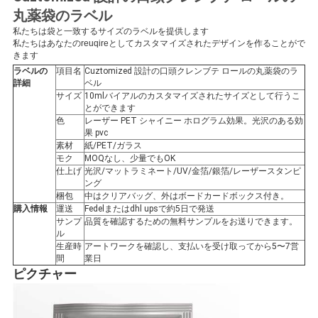
丸薬袋のラベル
い
私たちは袋と一致するサイズのラベルを提供します
私たちはあなたのreuqireとしてカスタマイズされたデザインを作ることがで
きます
ニ
ラベルの
項目名
Cuztomized 設計の口頭クレンブテ ロールの丸薬袋のラ
詳細
ベル
ュ
サイズ
10mlバイアルのカスタマイズされたサイズとして行うこ
とができます
色
レーザー PET シャイニー ホログラム効果。光沢のある効
ー
果 pvc
素材
紙/PET/ガラス
ス
モク
MOQなし、少量でもOK
仕上げ
光沢/マットラミネート/UV/金箔/銀箔/レーザースタンピ
ング
梱包
中はクリアバッグ、外はボードカードボックス付き。
場
購入情報
運送
Fedelまたはdhl upsで約5日で発送
サンプ
品質を確認するための無料サンプルをお送りできます。
合
ル
生産時
アートワークを確認し、支払いを受け取ってから5〜7営
間
業日
ピクチャー
地
図