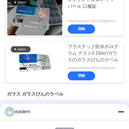
バール 口服錠
negotionation MOQ:Negotionation
接触
プラスチック防水ホログ
ラム テストE 250のガラ
スのガラスびんのラベル
negotionation MOQ:negotionation
接触
ガラス ガラスびんのラベル
ソマトロピン HG 176-191 2mlx10 ラベル付きガラスバイアル
eastern
フルセットのPaer Instrutionが付いているトレンアセテートバ
イアルバイアルラベル