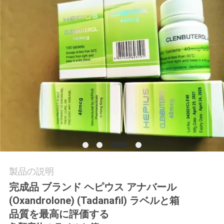
質
管
理
私
達
に
連
絡
製品の説明
し
完成品 ブランド ヘピウス アナバール
な
(Oxandrolone) (Tadanafil) ラベルと箱
品質を最高に評価する
さ