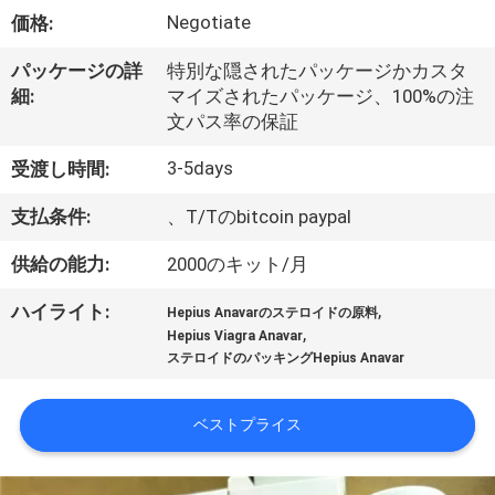
達
Negotiate
価格:
に
パッケージの詳
特別な隠されたパッケージかカスタ
つ
細:
マイズされたパッケージ、100%の注
文パス率の保証
い
3-5days
て
受渡し時間:
支払条件:
、T/Tのbitcoin paypal
工
供給の能力:
2000のキット/月
場
,
ハイライト:
Hepius Anavarのステロイドの原料
,
旅
Hepius Viagra Anavar
ステロイドのパッキングHepius Anavar
行
ベストプライス
品