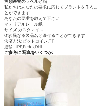
魚類産物のラベルと箱
い
私たちはあなたの要求に応じてブランドを作るこ
とができます
あなたの要求を教えて下さい
ニ
マテリアルレール紙
サイズ:カスタマイズ
ュ
Qty: 異なる製品名と混ぜることができます
決済方法:ビットコイン,TT
ー
運輸: UPS,Fedex,DHL
ス
ご参考に 写真をいくつか:
場
合
地
図