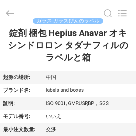
supplier.
Copyright
©
2017
-
ガラス ガラスびんのラベル
2026
Hjtc
(Xiamen)
錠剤 梱包 Hepius Anavar オキ
家
Industry
Co.,
Ltd.
シンドロロン タダナフィルの
All
Rights
プ
Reserved.
ラベルと箱
ロ
ダ
起源の場所:
中国
ク
labels and boxes
ブランド名:
ト
証明:
ISO 9001, GMP,USP,BP，SGS
モデル番号:
いいえ
私
最小注文数量:
交渉