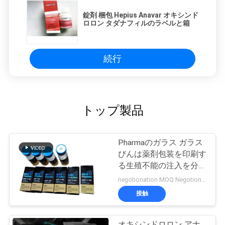
錠剤 梱包 Hepius Anavar オキシンド
ロロン タダナフィルのラベルと箱
続行
トップ製品
Pharmaのガラス ガラス
びんは薬剤包装を印刷す
る生殖不能の注入を分類
します
negotionation MOQ:Negotionation
接触
オキシンドロロン アナ