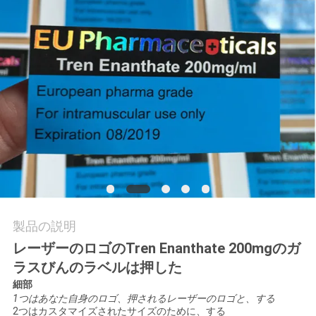
質
管
理
私
達
に
連
絡
製品の説明
レーザーのロゴのTren Enanthate 200mgのガ
し
ラスびんのラベルは押した
な
細部
1つはあなた自身のロゴ、押されるレーザーのロゴと、する
さ
2つはカスタマイズされたサイズのために、する