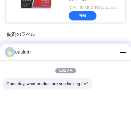
交渉可能 MOQ:1000pcs/design
接触
錠剤のラベル
シアリス タダラフィル 100mg 経口用ラベル
eastern
SS-31 強い粘着剤 ペンチド 錠剤 錠剤
3:23 AM
光沢のあるBiomexの実験室のアーカイブ同化カスタマイズされ
たラベルおよび箱
Good day, what product are you looking for?
人気カテゴリ
すべて
ガラス ガラスびんの
錠剤のラベル
ラベル
10mL ガラスびんの
注文のガラスびんの