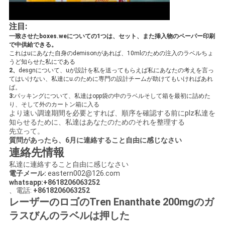
注目:
一致させたboxes.weについての1つは、セット、また挿入物のペーパー印刷
で中供給できる。
これはuにあなた自身のdemisonがあれば、10mlのための注入のラベルちょ
うど知らせた私にである
2、
desgnについて、uが設計を私を送ってもらえば私にあなたの考えを言っ
てはいけない、私達にu.のために専門の設計チームが助けてもいければあれ
ば。
3:
パッキングについて、私達はopp袋の中のラベルそして箱を最初に詰めた
り、そして外のカートン箱に入る
より速い調達期間を必要とすれば、順序を確認する前にplz私達を
知らせるために、私達はあなたのためのそれを整理する
先立って。
質問があったら、6月に連絡すること自由に感じなさい
連絡先情報
私達に連絡すること自由に感じなさい
電子メール:
eastern002@126.com
whatsapp:+8618206063252
、電話:
+8618206063252
レーザーのロゴのTren Enanthate 200mgのガ
ラスびんのラベルは押した