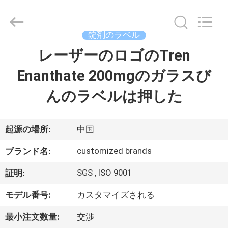
supplier.
Copyright
©
2017
-
錠剤のラベル
2026
Hjtc
(Xiamen)
レーザーのロゴのTren
家
Industry
Co.,
Ltd.
Enanthate 200mgのガラスび
All
Rights
プ
Reserved.
んのラベルは押した
ロ
ダ
起源の場所:
中国
ク
customized brands
ブランド名:
ト
SGS , ISO 9001
証明:
モデル番号:
カスタマイズされる
私
最小注文数量:
交渉