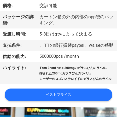
達
価格:
交渉可能
に
パッケージの詳
カートン箱の外の内部のopp袋のパッ
つ
細:
キング、
い
受渡し時間:
5-8日はqtyによって決まる
て
支払条件:
、TTの銀行振替paypal、waiseの移動
5000000pcs /month
供給の能力:
工
,
ハイライト:
場
Tren Enanthate 200mgのガラスびんのラベル
,
押された200mgガラスびんのラベル
旅
レーザーのロゴのステロイドのガラスびんのラベル
行
ベストプライス
品