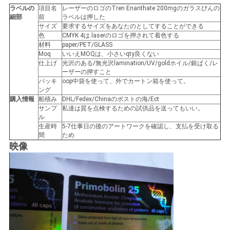
ラベルの
項目名
レーザーのロゴのTren Enanthate 200mgのガラスびんの
い
細部
前
ラベルは押した
サイズ
要求するサイズをあなたのとしてすることができる
色
CMYK 4は.laserのロゴを押されて着色する
材料
paper/PET/GLASS
ニ
Moq
いいえMOQは、小さいqty良くない
仕上げ
光沢のある/無光沢lamination/UV/goldホイル/銀ぱく/レ
ュ
ーザーの押すこと
パッキ
oop中袋を使って、外でカートン箱を使って。
ー
ング
購入情報
船積み
DHL/Fedex/Chinaのポストの海/Ect
サンプ
私達は質を点検するための試供品を送ってもいい。
ス
ル
生産時
5-7仕事日の後のアートワークを確認し、支払を受け取る
間
ため
映像
場
合
地
図