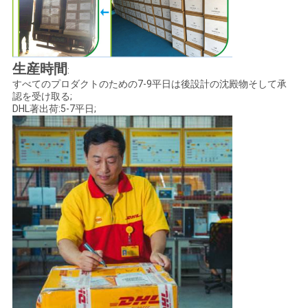
生産時間
:
すべてのプロダクトのための7-9平日は後設計の沈殿物そして承
認を受け取る;
DHL著出荷:5-7平日;