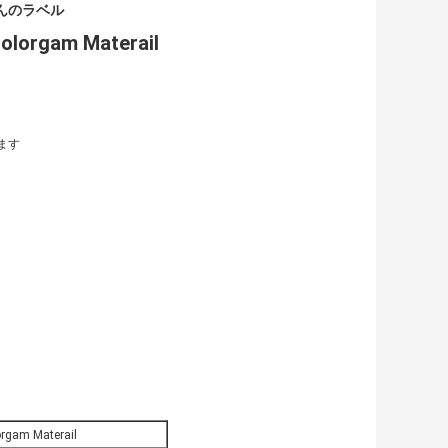
んのラベル
gam Materail
ます
m Materail