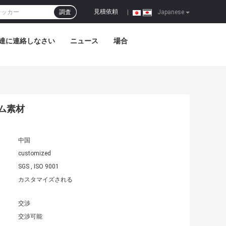
見積依頼
調査
|
Japanese
達に連絡しなさい
ニュース
場合
ラム素材
中国
customized
SGS , ISO 9001
カスタマイズされる
交渉
交渉可能