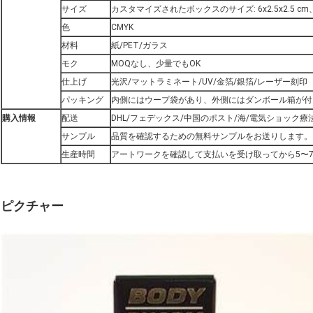
サイズ
カスタマイズされたボックスのサイズ: 6x2.5x2.5 
色
CMYK
材料
紙/PET/ガラス
モク
MOQなし、少量でもOK
仕上げ
光沢/マットラミネート/UV/金箔/銀箔/レーザー刻印
パッキング
内側にはウープ袋があり、外側にはダンボール箱が付
購入情報
配送
DHL/フェデックス/中国のポスト/海/電気ショック療
サンプル
品質を確認するための無料サンプルをお送りします。
生産時間
アートワークを確認して支払いを受け取ってから5〜
ピクチャー