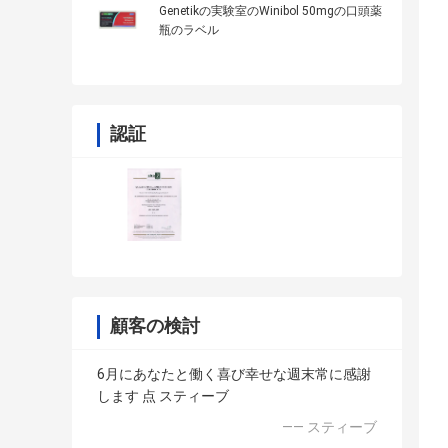
Genetikの実験室のWinibol 50mgの口頭薬
瓶のラベル
認証
顧客の検討
6月にあなたと働く喜び幸せな週末常に感謝
します 点 スティーブ
—— スティーブ