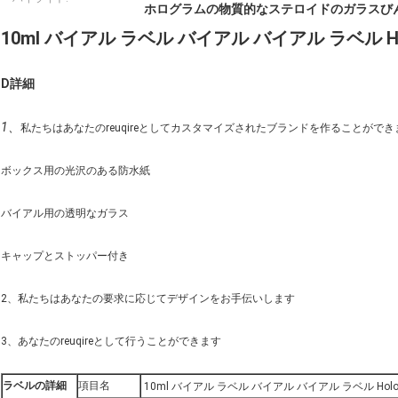
ホログラムの物質的なステロイドのガラスび
10ml バイアル ラベル バイアル バイアル ラベル Holor
D
詳細
1、
私たちはあなたのreuqireとしてカスタマイズされたブランドを作ることができ
ボックス用の光沢のある防水紙
バイアル用の透明なガラス
キャップとストッパー付き
2、私たちはあなたの要求に応じてデザインをお手伝いします
3、あなたのreuqireとして行うことができます
ラベルの詳細
項目名
10ml バイアル ラベル バイアル バイアル ラベル Holorga