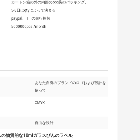
カートン箱の外の内部のopp袋のパッキング、
5-8日はqtyによって決まる
paypal、TTの銀行振替
5000000pcs /month
あなた自身のブランドのロゴおよび設計を
使って
CMYK
自由な設計
の物質的な10mlガラスびんのラベル
,