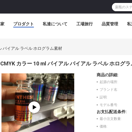
家
プロダクト
私達について
工場旅行
品質管理
私
イアル バイアル ラベル ホログラム素材
CMYK カラー 10 ml バイアル バイアル ラベル ホログ
商品の詳細:
起源の場所:
ブランド名:
証明:
モデル番号:
お支払配送条件:
最小注文数量:
価格: