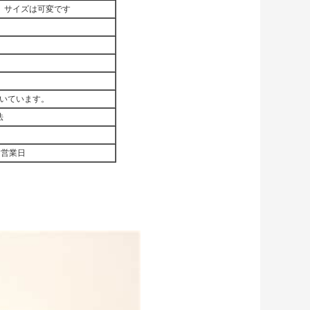
cm、サイズは可変です
いています。
法
7営業日