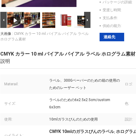
パッケージの詳細:
受渡し時間:
支払条件:
供給の能力:
大画像 :
CMYK カラー 10 ml バイアル バイアル ラベル
連絡先
ホログラム素材
CMYK カラー 10 ml バイアル バイアル ラベル ホログラム素材
説明
ラベル、300Gペーパーのための箱の使用の
Materail:
ロゴ:
ためのレーザー ペット
ラベルのための6x2.5x2.5cm/custom
サイズ:
色:
6x3cm
使用:
10mlガラスびんのための使用
設計:
CMYK 10mlのガラスびんのラベル
ホログラム
,
ハイライト: