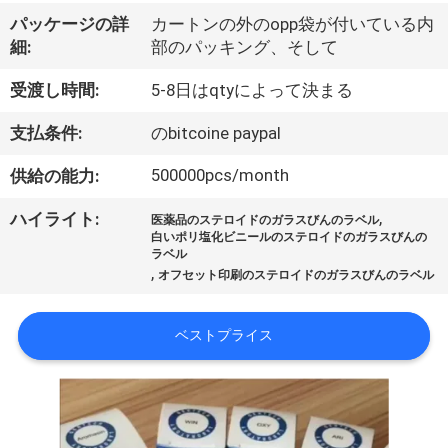
達
パッケージの詳
カートンの外のopp袋が付いている内
に
細:
部のパッキング、そして
つ
受渡し時間:
5-8日はqtyによって決まる
い
支払条件:
のbitcoine paypal
て
500000pcs/month
供給の能力:
,
ハイライト:
工
医薬品のステロイドのガラスびんのラベル
白いポリ塩化ビニールのステロイドのガラスびんの
ラベル
場
,
オフセット印刷のステロイドのガラスびんのラベル
旅
ベストプライス
行
品