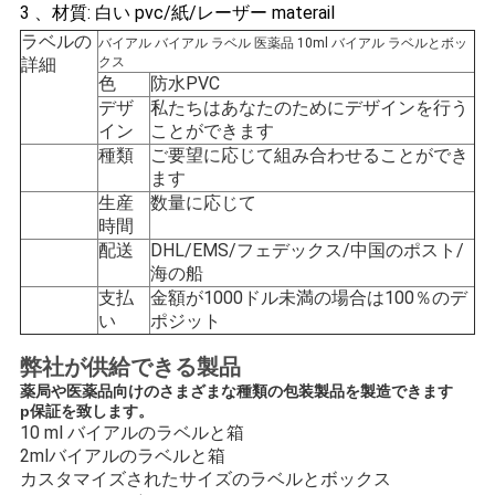
3 、材質: 白い pvc/紙/レーザー materail
い
ラベルの
バイアル バイアル ラベル 医薬品 10ml バイアル ラベルとボッ
詳細
クス
色
防水PVC
ニ
デザ
私たちはあなたのためにデザインを行う
イン
ことができます
ュ
種類
ご要望に応じて組み合わせることができ
ます
ー
生産
数量に応じて
時間
ス
配送
DHL/EMS/フェデックス/中国のポスト/
海の船
支払
金額が1000ドル未満の場合は100％のデ
場
い
ポジット
合
弊社が供給できる製品
薬局や医薬品向けのさまざまな種類の包装製品を製造できます
p
保証を致します。
10 ml バイアルのラベルと箱
地
2mlバイアルのラベルと箱
カスタマイズされたサイズのラベルとボックス
図