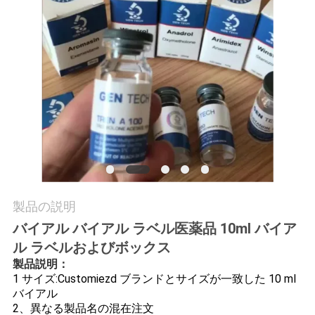
質
管
理
私
達
に
連
製品の説明
絡
バイアル バイアル ラベル医薬品 10ml バイア
ル ラベルおよびボックス
し
製品説明：
な
1 サイズ:Customiezd ブランドとサイズが一致した 10 ml
バイアル
さ
2、異なる製品名の混在注文