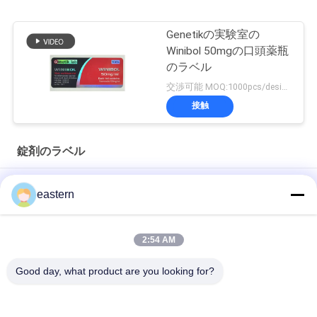
Genetikの実験室の
Winibol 50mgの口頭薬瓶
のラベル
交渉可能 MOQ:1000pcs/design
接触
錠剤のラベル
シアリス タダラフィル 100mg 経口用ラベル
eastern
SS-31 強い粘着剤 ペンチド 錠剤 錠剤
2:54 AM
光沢のあるBiomexの実験室のアーカイブ同化カスタマイズされ
たラベルおよび箱
Good day, what product are you looking for?
人気カテゴリ
すべて