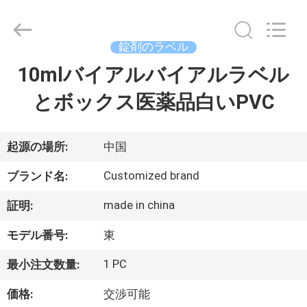
supplier.
Copyright
©
2017
-
錠剤のラベル
2026
Hjtc
(Xiamen)
10mlバイアルバイアルラベル
家
Industry
Co.,
Ltd.
とボックス医薬品白いPVC
All
Rights
プ
Reserved.
ロ
起源の場所:
中国
ダ
Customized brand
ブランド名:
ク
made in china
証明:
ト
モデル番号:
東
1 PC
最小注文数量:
私
価格:
交渉可能