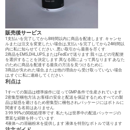
PRIVACY
POLICY
販売後サービス
1支払いを完了してから8時間以内に商品を配達します. キャンセ
ルまたは注文を変更したい場合は,支払いを完了してから24時間以
内に私に知らせてください...悪い取引から最善を尽くす.
2商品をEMS,DHL,UPS,またはFedExで送ります.我々は,どの宅配便
を選択することを決定します.異なる国によって異なります.あなた
のために商品を配達する最良の方法を見つけるために.
3商品が失われた場合,または他の理由から受け取っていない場合
は,すぐに私に連絡してください.
利点は
1すべての製品は標準操作に従ってGMP条件で生産されています.
2密集型梱包方法.お客様の安全と配送を保証するため,すべての製
品は疑惑を避けるため密集型に梱包され,パッケージにはボトルに
関連する名前はありません.
3.99.99%の関税処理率です. 私たちは世界中の配送パッケージの
豊富な経験を持っています.
4液体への溶融粉末を提供します 液体を特別なボトルで送ります
注文ガイド