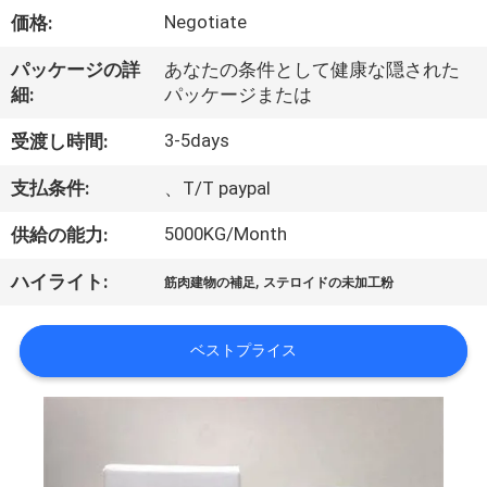
達
Negotiate
価格:
に
パッケージの詳
あなたの条件として健康な隠された
つ
細:
パッケージまたは
い
3-5days
受渡し時間:
て
支払条件:
、T/T paypal
5000KG/Month
供給の能力:
工
,
ハイライト:
場
筋肉建物の補足
ステロイドの未加工粉
旅
ベストプライス
行
品