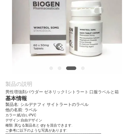
質
管
理
私
達
に
連
製品の説明
男性増強剤パウダー ゼネリック l シトラート 口服ラベルと箱
絡
基本情報
製品名: シルデナフィ サイトラートのラベル
し
他の名前: ラベル
カラー:紙/白いPVC
な
デザイン:自由デザイン
種類: 異なる製品名と qty を混合できます.
さ
ご参考に以下のような写真があります: