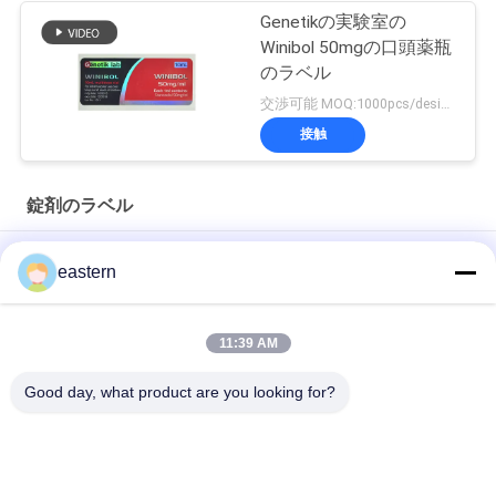
Genetikの実験室の
Winibol 50mgの口頭薬瓶
のラベル
交渉可能 MOQ:1000pcs/design
接触
錠剤のラベル
シアリス タダラフィル 100mg 経口用ラベル
eastern
SS-31 強い粘着剤 ペンチド 錠剤 錠剤
11:39 AM
光沢のあるBiomexの実験室のアーカイブ同化カスタマイズされ
たラベルおよび箱
Good day, what product are you looking for?
人気カテゴリ
すべて