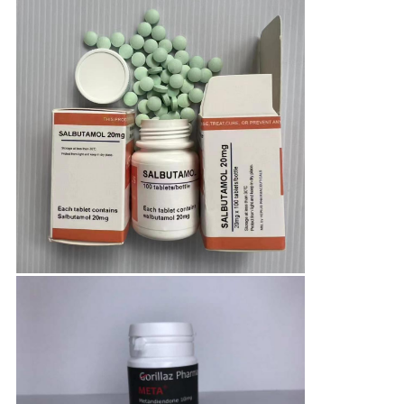
い
ニ
ュ
ー
ス
場
合
地
図