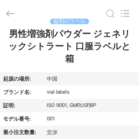
supplier.
Copyright
©
2017
-
錠剤のラベル
2026
Hjtc
(Xiamen)
男性増強剤パウダー ジェネリ
家
Industry
Co.,
Ltd.
ックシトラート 口服ラベルと
All
Rights
プ
Reserved.
箱
ロ
ダ
起源の場所:
中国
ク
vial labels
ブランド名:
ト
ISO 9001, GMP,USP,BP
証明:
001
モデル番号:
私
最小注文数量:
交渉