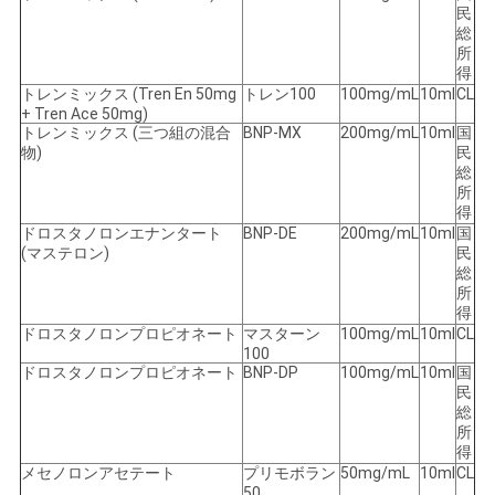
民
総
所
得
トレンミックス (Tren En 50mg
トレン100
100mg/mL
10ml
CL
+ Tren Ace 50mg)
トレンミックス (三つ組の混合
BNP-MX
200mg/mL
10ml
国
物)
民
総
所
得
ドロスタノロンエナンタート
BNP-DE
200mg/mL
10ml
国
(マステロン)
民
総
所
得
ドロスタノロンプロピオネート
マスターン
100mg/mL
10ml
CL
100
ドロスタノロンプロピオネート
BNP-DP
100mg/mL
10ml
国
民
総
所
得
メセノロンアセテート
プリモボラン
50mg/mL
10ml
CL
50