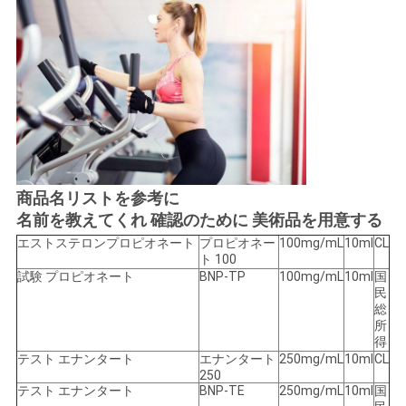
商品名リストを参考に
名前を教えてくれ 確認のために 美術品を用意する
エストステロンプロピオネート
プロピオネー
100mg/mL
10ml
CL
ト 100
試験 プロピオネート
BNP-TP
100mg/mL
10ml
国
民
総
所
得
テスト エナンタート
エナンタート
250mg/mL
10ml
CL
250
テスト エナンタート
BNP-TE
250mg/mL
10ml
国