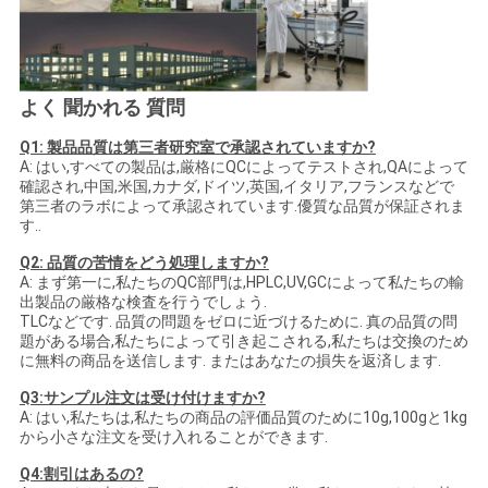
よく 聞かれる 質問
Q1: 製品品質は第三者研究室で承認されていますか?
A: はい,すべての製品は,厳格にQCによってテストされ,QAによって
確認され,中国,米国,カナダ,ドイツ,英国,イタリア,フランスなどで
第三者のラボによって承認されています.優質な品質が保証されま
す..
Q2: 品質の苦情をどう処理しますか?
A: まず第一に,私たちのQC部門は,HPLC,UV,GCによって私たちの輸
出製品の厳格な検査を行うでしょう.
TLCなどです. 品質の問題をゼロに近づけるために. 真の品質の問
題がある場合,私たちによって引き起こされる,私たちは交換のため
に無料の商品を送信します. またはあなたの損失を返済します.
Q3:サンプル注文は受け付けますか?
A: はい,私たちは,私たちの商品の評価品質のために10g,100gと1kg
から小さな注文を受け入れることができます.
Q4:割引はあるの?