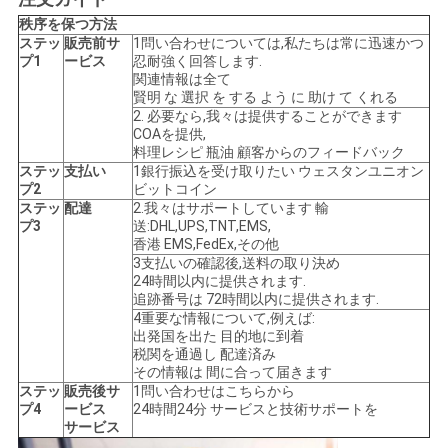
秩序を保つ方法
ステッ
販売前サ
1問い合わせについては,私たちは常に迅速かつ
プ1
ービス
忍耐強く回答します.
関連情報は全て
賢明 な 選択 を する よう に 助け て くれる
2. 必要なら,我々は提供することができます
COAを提供,
料理レシピ 瓶油 顧客からのフィードバック
ステッ
支払い
1銀行振込を受け取りたい ウェスタンユニオン
プ2
ビットコイン
ステッ
配達
2.我々はサポートしています 輸
プ3
送:DHL,UPS,TNT,EMS,
香港 EMS,FedEx,その他
3支払いの確認後,送料の取り決め
24時間以内に提供されます.
追跡番号は 72時間以内に提供されます.
4重要な情報について,例えば:
出発国を出た 目的地に到着
税関を通過し 配達済み
その情報は 間に合って届きます
ステッ
販売後サ
1問い合わせはこちらから
プ4
ービス
24時間24分 サービスと技術サポートを
サービス