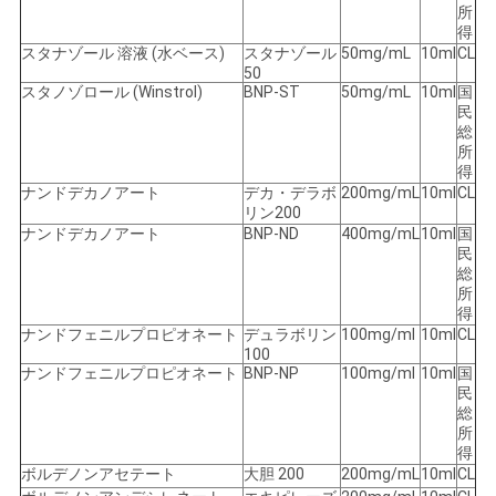
所
得
スタナゾール 溶液 (水ベース)
スタナゾール
50mg/mL
10ml
CL
50
スタノゾロール (Winstrol)
BNP-ST
50mg/mL
10ml
国
民
総
所
得
ナンドデカノアート
デカ・デラボ
200mg/mL
10ml
CL
リン200
ナンドデカノアート
BNP-ND
400mg/mL
10ml
国
民
総
所
得
ナンドフェニルプロピオネート
デュラボリン
100mg/ml
10ml
CL
100
ナンドフェニルプロピオネート
BNP-NP
100mg/ml
10ml
国
民
総
所
得
ボルデノンアセテート
大胆 200
200mg/mL
10ml
CL