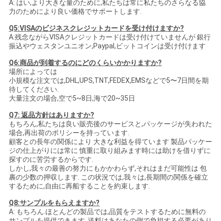
A: はい,より大きな量のために,私たちは常に私たちのさらなる協
力のためにより良い価格でサポートします.
Q5:VISAのビジネスクレジットカードを受け付けますか?
A:残念ながらVISAクレジットカードは受け付けていませんが 銀行
振込やウェスタンユニオン,Paypal,ビットコインは受け付けます
Q6:商品が到着するのにどのくらいかかりますか?
場所によっては
小規模な注文では,DHL,UPS,TNT,FEDEX,EMSなどで5〜7日間を期
待してください.
大量注文の場合,空で5~8日,海で20~35日
Q7: 返品方針はありますか?
もちろん,私たちは良い販売後のサービスと,パッケージが失われた
場合,再出荷のポリシーを持っています.
顧客との長年の関係により 大きな利益を得ています 製品パッケー
ジの仕上がりには常に 慎重に取り組みます時には助けを借りずに
探すのに苦労するからです.
しかし,我々の最善の努力にもかかわらず,それはまだ可能性は 包
裹の少数の押収します. この状況では,我々は,長期間の関係を確立
するために,自由に再船することを約束します.
Q8:サンプルをもらえますか?
A: もちろん.ほとんどの製品では,品質をテストするために無料の
サンプルを提供できます. 送料はあなたの側で負担する必要があり