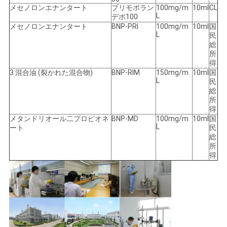
メセノロンエナンタート
プリモボラン
100mg/m
10ml
CL
L
デポ100
メセノロンエナンタート
BNP-PRI
100mg/m
10ml
国
L
民
総
所
得
3 混合油 (裂かれた混合物)
BNP-RIM
150mg/m
10ml
国
L
民
総
所
得
メタンドリオール二プロピオネ
BNP-MD
100mg/m
10ml
国
L
ート
民
総
所
得