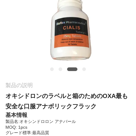
質
管
理
私
達
に
連
製品の説明
絡
オキシドロンのラベルと箱のためのOXA最も
安全な口服アナボリックフラック
し
基本情報
な
製品名:オキシンドロロン アナバール
MOQ: 1pcs
さ
グレード標準:最高品質