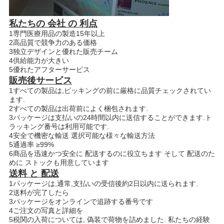
私たちの 会社 の 利点
1専門医療用品の製造15年以上
2高品質で競争力のある価格
3独立デザインと優れた販売チーム
4供給能力が大きい
5優れたアフターサービス
販売後サービス
1すべての製品は,ピッキングの前に厳格に品質チェックされてい
ます.
2すべての製品は出荷前によく梱包されます.
3パッケージは支払いの24時間以内に送信することができます.ト
ラッキング番号は利用可能です.
4安全で機密な輸送 選択可能な様々な輸送方法
5通過率 ≥99%
6商品を迅速かつ安全に 配送するのに役立ちます そして 配送のた
めに ストックも用意しています
送料 と 配送
1パッケージは,通常,支払いの受信後約2日以内に送られます.
2送料が完了したら
3パッケージをオンラインで追跡する番号です
4ご注文の写真と詳細を
5税関の入荷については, 偽装で荷物を詰めました. 私たちの経験