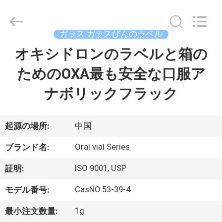
supplier.
Copyright
©
2017
-
ガラス ガラスびんのラベル
2026
Hjtc
(Xiamen)
オキシドロンのラベルと箱の
家
Industry
Co.,
Ltd.
ためのOXA最も安全な口服ア
All
Rights
プ
Reserved.
ナボリックフラック
ロ
ダ
起源の場所:
中国
ク
Oral vial Series
ブランド名:
ト
ISO 9001, USP
証明:
CasNO.53-39-4
モデル番号:
私
1g
最小注文数量: