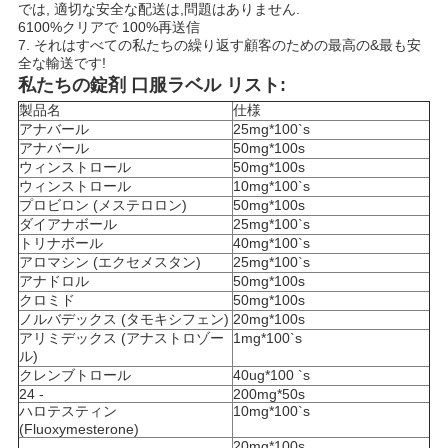
では, 適切な安全な配送は,問題はありません.
6100%クリアで 100%再送信
7. それはすべての私たちの繰り返す顧客のための最高の&最も安
全な輸送です!
私たちの錠剤 口服ラベル リスト:
製品名
仕様
アナバール
25mg*100`s
アナバール
50mg*100s
ウィンストロール
50mg*100s
ウィンストロール
10mg*100`s
プロビロン (メステロロン)
50mg*100s
ダイアナボール
25mg*100`s
トリナボール
40mg*100`s
アロマシン (エクセメスタン)
25mg*100`s
アナドロル
50mg*100s
クロミド
50mg*100s
ノルバデックス (タモキシフェン)
20mg*100s
アリミデックス (アナストロゾー
1mg*100`s
ル)
クレンブトロール
40ug*100 `s
24 -
200mg*50s
ハロテスティン
10mg*100`s
(Fluoxymesterone)
20mg*100s