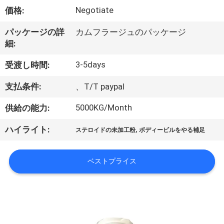
達
Negotiate
価格:
に
パッケージの詳
カムフラージュのパッケージ
つ
細:
い
3-5days
受渡し時間:
て
支払条件:
、T/T paypal
5000KG/Month
供給の能力:
工
,
ハイライト:
場
ステロイドの未加工粉
ボディービルをやる補足
旅
ベストプライス
行
品