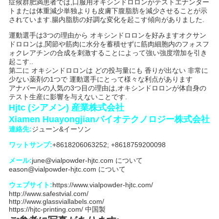
症候群肥満患者では,口服用オキシンドロロンがテストエナンター
トまたは体重減少単独よりも皮膚下腹脂肪を減少させることが示
されています.腸内脂肪の好調な変化を起こす傾向がありました.
PRIVACY
運動選手は3つの理由から オキシンドロロンを好みますオクサン
POLICY
ドロロンは,関節や筋肉に水分を蓄積せずに筋肉細胞内のフォスフ
ォクレアチンの合成を刺激することによって強い強度増加を引き
起こす..
第二に オキシンドロロンは どの投与量にも 香りが出ない 非常に
少ない薬剤の1つで 運動選手にとって様々な利点があります
アナバールの人気の3つ目の理由は,オキシンドロロンが体自身の
テスト生産に影響を与えないことです.
Hjtc (シアメン) 産業株式会社
Xiamen Huayongjianバイオテクノロジー株式会社
連絡先:
ジューン&イーソン
ワットサンプ:
+8618206063252; +8618759200098
メール:
june@vialpowder-hjtc.com について
eason@vialpowder-hjtc.com について
ウェブサイト:
https://www.vialpowder-hjtc.com/
http://www.safestvial.com/
http://www.glassviallabels.com/
https://hjtc-printing.com/ 中国製