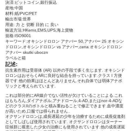
決済:ビットコイン,銀行振込
い
産地:中国
材料:紙/PVC/PET
輸出市場:世界
用途: 力 と 切断 目的 に 良い
ニ
輸送方法:HKems,EMS,UPS,海上貨物
規格:ISO9001
ュ
キーワード:オキシンドロロン アナバー 50,アナバー 25 オキシン
ドロロン,オキシンドロロン vs アナバー,cena オキシンドロロン
ー
アナバー skutki uboczn
ラベルと箱
ス
記述:
抗生素作用は受容体 (AR) 以外の手段で多く生じます. オキシンド
ロロンはおそらくARに良好な結合を持っています.クラス I 方便
器です.他の効果はほとんどありません.それ自体では弱体アナボ
場
リックと考えられています.
合
これは部分的にAR媒介でない活性が欠けていることによる.これ
はもちろん,ダイアナボル,アナドロール,4-AD,またはnor-4-ADな
どのクラスIIのボトルと積み重ねることで修正できます.血中濃度
が高いため,口服では得られません..
地
オクサンドロロンは,成長遅延の少年を治療するために成長促進剤
としてしばしば使用されています. オクサンドロロンはターナー
症候群に罹患した少女の治療にも使用されています.他の成長遅延
図