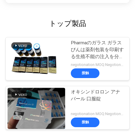
トップ製品
Pharmaのガラス ガラス
びんは薬剤包装を印刷す
る生殖不能の注入を分類
します
negotionation MOQ:Negotionation
接触
オキシンドロロン アナ
バール 口服錠
negotionation MOQ:Negotionation
接触