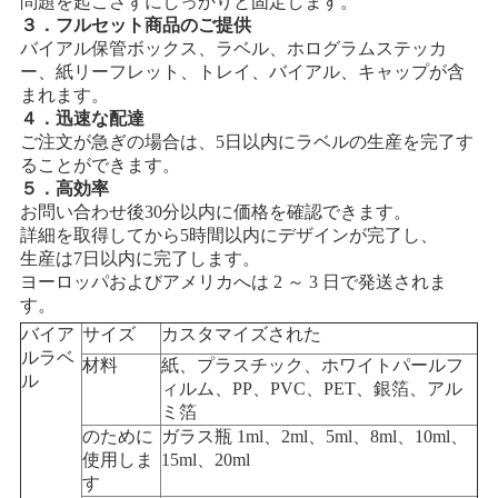
問題を起こさずにしっかりと固定します。
３．フルセット商品のご提供
バイアル保管ボックス、ラベル、ホログラムステッカ
PRIVACY
ー、紙リーフレット、トレイ、バイアル、キャップが含
まれます。
POLICY
４．迅速な配達
ご注文が急ぎの場合は、5日以内にラベルの生産を完了す
ることができます。
５．高効率
お問い合わせ後30分以内に価格を確認できます。
詳細を取得してから5時間以内にデザインが完了し、
生産は7日以内に完了します。
ヨーロッパおよびアメリカへは 2 ～ 3 日で発送されま
す。
バイア
サイズ
カスタマイズされた
ルラベ
材料
紙、プラスチック、ホワイトパールフ
ル
ィルム、PP、PVC、PET、銀箔、アル
ミ箔
のために
ガラス瓶 1ml、2ml、5ml、8ml、10ml、
使用しま
15ml、20ml
す