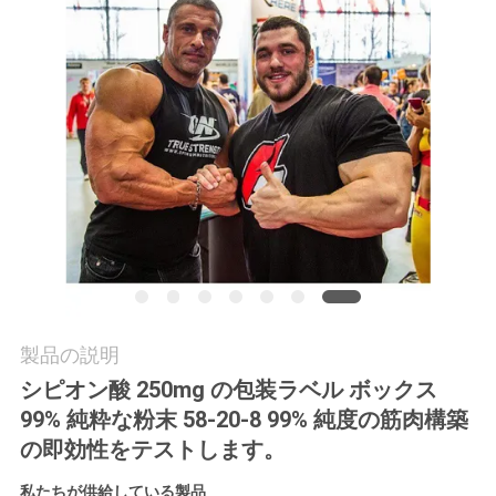
質
管
理
私
達
に
連
絡
製品の説明
シピオン酸 250mg の包装ラベル ボックス
し
99% 純粋な粉末 58-20-8 99% 純度の筋肉構築
な
の即効性をテストします。
さ
私たちが供給している製品