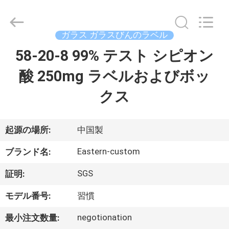
supplier.
Copyright
©
2017
-
ガラス ガラスびんのラベル
2026
Hjtc
(Xiamen)
58-20-8 99% テスト シピオン
家
Industry
Co.,
Ltd.
酸 250mg ラベルおよびボッ
All
Rights
プ
Reserved.
クス
ロ
ダ
起源の場所:
中国製
ク
Eastern-custom
ブランド名:
ト
SGS
証明:
モデル番号:
習慣
私
negotionation
最小注文数量: