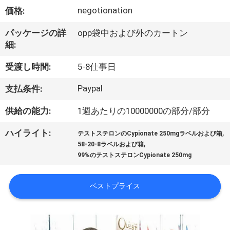
達
negotionation
価格:
に
パッケージの詳
opp袋中および外のカートン
つ
細:
い
受渡し時間:
5-8仕事日
て
Paypal
支払条件:
供給の能力:
1週あたりの10000000の部分/部分
工
,
ハイライト:
場
テストステロンのCypionate 250mgラベルおよび箱
,
58-20-8ラベルおよび箱
旅
99%のテストステロンCypionate 250mg
行
ベストプライス
品