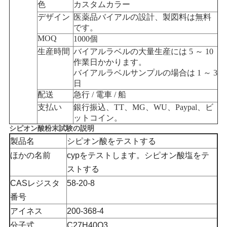
色
カスタムカラー
デザイン
医薬品バイアルの設計、製図料は無料
です。
MOQ
1000個
生産時間
バイアルラベルの大量生産には 5 ～ 10
作業日かかります。
バイアルラベルサンプルの場合は 1 ～ 3
日
配送
急行 / 電車 / 船
支払い
銀行振込、TT、MG、WU、Paypal、ビ
ットコイン。
シピオン酸粉末試験の説明
製品名
シピオン酸をテストする
ほかの名前
cypをテストします。シピオン酸塩をテ
ストする
CASレジスタ
58-20-8
番号
アイネス
200-368-4
分子式
C27H40O3