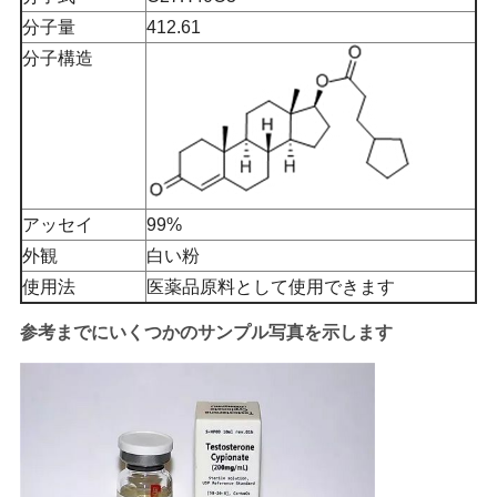
分子量
412.61
分子構造
アッセイ
99%
外観
白い粉
使用法
医薬品原料として使用できます
参考までにいくつかのサンプル写真を示します