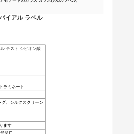
nのアセテートのガラス ガラスびんのラベル
,
ml バイアル ラベル
ベル テスト シピオン酸
トラミネート
ング、シルクスクリーン
ります
 営業日