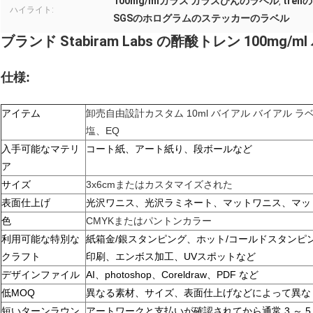
100mg/mlガラス ガラスびんのラベル
tre
,
ハイライト:
SGSのホログラムのステッカーのラベル
ブランド Stabiram Labs の酢酸トレン 100mg/
仕様:
アイテム
卸売自由設計カスタム 10ml バイアル バイアル ラ
塩、EQ
入手可能なマテリ
コート紙、アート紙
り、
段ボールなど
ア
サイズ
3x6cmまたはカスタマイズされた
表面仕上げ
光沢ワニス、光沢ラミネート、マットワニス、マッ
色
CMYKまたはパントンカラー
利用可能な特別な
紙箱金/銀スタンピング、ホット/コールドスタンピ
クラフト
印刷、エンボス加工、UVスポットなど
デザインファイル
AI、photoshop、Coreldraw、PDF など
低MOQ
異なる素材、サイズ、表面仕上げなどによって異な
短いターンラウン
アートワークと支払いが確認されてから通常 3 ～ 5