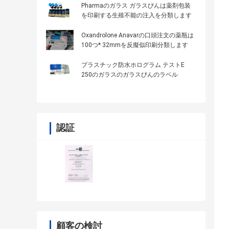
Pharmaのガラス ガラスびんは薬剤包装
を印刷する生殖不能の注入を分類します
Oxandrolone Anavarの口頭注文の薬瓶は
100つ* 32mmを反擬似印刷分類します
プラスチック防水ホログラム テストE
250のガラスのガラスびんのラベル
認証
顧客の検討