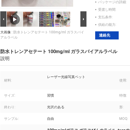
パッケージの詳細:
受渡し時間:
支払条件:
供給の能力:
大画像 :
防水トレンアセテート 100mg/ml ガラスバイ
連絡先
アルラベル
防水トレンアセテート 100mg/ml ガラスバイアルラベル
説明
レーザー光線写真ペット
材料:
使用:
サイズ:
習慣
特徴:
終わり:
光沢のある
形:
サンプル:
自由
MOQ: