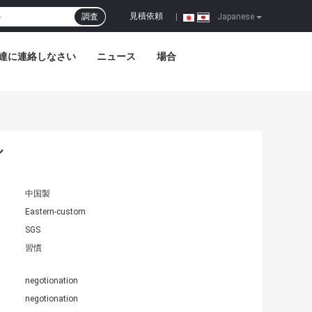
見積依頼
調査
|
Japanese
達に連絡しなさい
ニュース
場合
ル
中国製
Eastern-custom
SGS
習慣
negotionation
negotionation