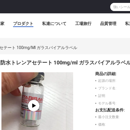
家
プロダクト
私達について
工場旅行
品質管理
私
テート 100mg/ml ガラスバイアルラベル
防水トレンアセテート 100mg/ml ガラスバイアルラベ
商品の詳細:
起源の場所:
ブランド名:
証明:
モデル番号:
お支払配送条件:
最小注文数量:
価格: