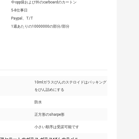
中opp袋および外のcarboardのカートン
5-8仕事日
Paypal、T/T
1週あたりの10000000の部分/部分
10mlガラスびんのステロイドはパッキング
をびん詰めにする
防水
正方形のsharpe形
小さい順序は受諾可能です