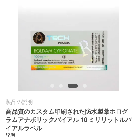
質
管
理
私
達
に
連
絡
製品の説明
し
高品質のカスタム印刷された防水製薬ホログ
ラムアナボリックバイアル 10 ミリリットルバ
な
イアルラベル
さ
説明