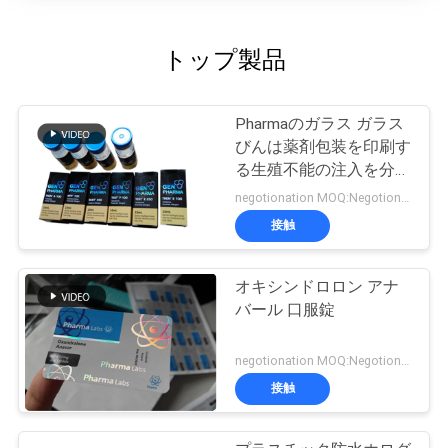
トップ製品
Pharmaのガラス ガラス
びんは薬剤包装を印刷す
る生殖不能の注入を分類
します
negotionation MOQ:Negotionation
接触
オキシンドロロン アナ
バール 口服錠
negotionation MOQ:Negotionation
接触