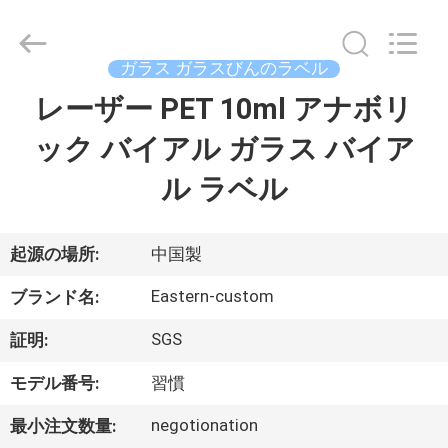
supplier.
Copyright
©
2017
-
ガラス ガラスびんのラベル
2026
Hjtc
(Xiamen)
レーザー PET 10ml アナボリ
家
Industry
Co.,
Ltd.
ック バイアル ガラス バイア
All
Rights
プ
Reserved.
ル ラベル
ロ
ダ
起源の場所:
中国製
ク
Eastern-custom
ブランド名:
ト
SGS
証明:
モデル番号:
習慣
私
negotionation
最小注文数量: