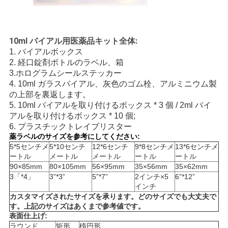
10ml バイアル用医薬品キット全体:
1. バイアルボックス
2. 経口錠剤ボトルのラベル、箱
3.ホログラムシールステッカー
4. 10ml ガラスバイアル、灰色のゴム栓、アルミニウム製
の上部を裏返します。
5. 10ml バイアルを取り付けるボックス * 3 個 / 2ml バイ
アルを取り付けるボックス * 10 個;
6. プラスチックトレイブリスター
薬ラベルのサイズを参考にしてください:
5*5センチメ
5*10センチ
12*6センチ
9*8センチメ
13*6センチメ
ートル
メートル
メートル
ートル
ートル
90×85mm
80×105mm
56×95mm
35×56mm
35×62mm
3「*4」
3”*3”
5”*7”
2インチ×5
6”*12”
インチ
カスタマイズされたサイズを承ります。どのサイズでも大丈夫で
す。上記のサイズはあくまで参考値です。
表面仕上げ:
ラウンド
矩形
楕円形