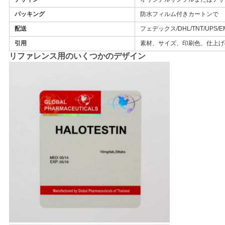
パッキング
防水フィルム付きカートンで
PRIVACY
配送
フェデックス/DHL/TNT/UPS/E
引用
素材、サイズ、印刷色、仕上げ
POLICY
リファレンス用のいくつかのデザイン