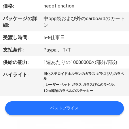
達
negotionation
価格:
に
パッケージの詳
中opp袋および外のcarboardのカート
つ
細:
ン
い
受渡し時間:
5-8仕事日
て
支払条件:
Paypal、T/T
供給の能力:
1週あたりの10000000の部分/部分
工
ハイライト:
同化ステロイドホルモンのガラス ガラスびんのラベ
場
ル
,
,
レーザー ペット ガラス ガラスびんのラベル
旅
10ml薬物のラベルのステッカー
行
ベストプライス
品