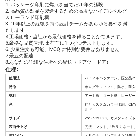
1. パッケージ印刷に焦点を当てた20年の経験
い
2. 高品質の製品を製造するための高度なハイデルベルグ
＆ローランド印刷機
3. 10年以上の経験を持つ設計チームがあらゆる要件を満
ニ
たします
4.工場価格 - 当社から最低価格を得ることができます。
ュ
5.厳格な品質管理: 出荷前に1つずつテストします。
6. 少量注文も可能、MOQ に特別な要件はありません
ー
7.最速の配達。
8.あなたの詳細な住所への配送（ドアツードア）
ス
仕様:
使用法
バイアルパッケージ、医薬品パ
場
特徴
ホログラフィック、防水、耐久
材料
アート紙、コート紙、レーザー
合
色
虹とカスタムカラー印刷、CMY
ルド
サイズ
25*25*60mm、カスタマイ
地
表面仕上げ
光沢、マット、UVラミネート
図
デザイン
オリジナルサンプルまたはデザ