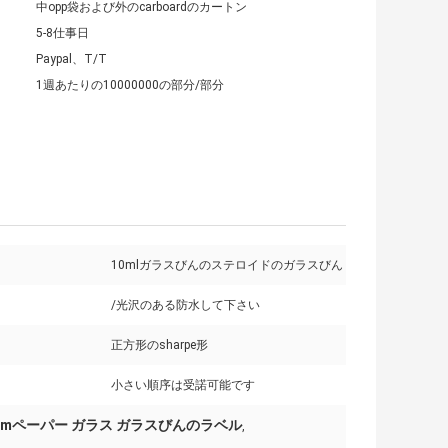
中opp袋および外のcarboardのカートン
5-8仕事日
Paypal、T/T
1週あたりの10000000の部分/部分
10mlガラスびんのステロイドのガラスびん
/光沢のある防水して下さい
正方形のsharpe形
小さい順序は受諾可能です
gsmペーパー ガラス ガラスびんのラベル
,