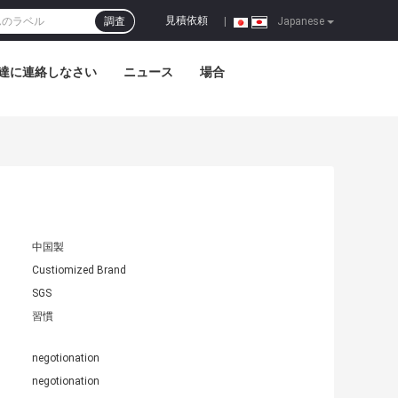
見積依頼
調査
|
Japanese
達に連絡しなさい
ニュース
場合
中国製
Custiomized Brand
SGS
習慣
negotionation
negotionation