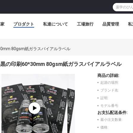
家
プロダクト
私達について
工場旅行
品質管理
私
30mm 80gsm紙ガラスバイアルラベル
黒の印刷60*30mm 80gsm紙ガラスバイアルラベル
商品の詳細:
起源の場所:
ブランド名:
証明:
モデル番号:
お支払配送条件:
最小注文数量:
価格: