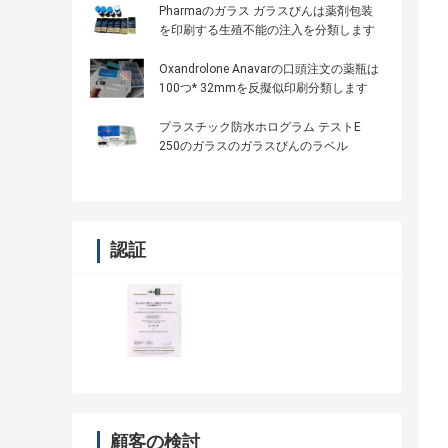
Pharmaのガラス ガラスびんは薬剤包装
を印刷する生殖不能の注入を分類します
Oxandrolone Anavarの口頭注文の薬瓶は
100つ* 32mmを反擬似印刷分類します
プラスチック防水ホログラム テストE
250のガラスのガラスびんのラベル
認証
顧客の検討