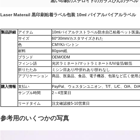
黒い印刷のステロイドのガラスびんのラベル
Laser Materail 黒印刷粘着ラベル包装 10ml バイアルバイアルラベル
製品詳細
アイテム
10mlバイアルテストラベル防水自己粘着ペット医
サイズ
60*30mm/カスタマイズされた
色
CMYK/パントン
材料
80gsm紙
ブランド
OEM/ODM
フィンシ語
光沢ラミネート/マットラミネート/UV/金箔/銀箔
折りたたみ
ミシン目あり/中折れあり/折れなし
アプリケーション
商品、医薬品、食品、電子機器、包装など広く使用
購入情報
支払い
PayPal、ウェスタンユニオン、T/T、L/C、O/A、D/A
サンプル時間
2～4営業日
リードタイム
注文確認後5-10営業日
参考用のいくつかの写真