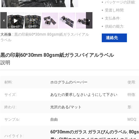
パッケージの詳細:
受渡し時間:
支払条件:
供給の能力:
大画像 :
黒の印刷60*30mm 80gsm紙ガラスバイアル
連絡先
ラベル
黒の印刷60*30mm 80gsm紙ガラスバイアルラベル
説明
材料:
ホログラムのペーパー
使用:
サイズ:
あなたの要求しなさいようにして下さい
特徴:
終わり:
光沢のある/マット
形:
サンプル:
自由
MOQ:
60*30mmのガラス ガラスびんのラベル
80
,
ハイライト: