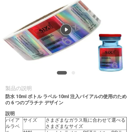
質
管
理
私
達
に
連
製品の説明
絡
防水 10ml ボトル ラベル 10ml 注入バイアルの使用のため
の 6 つのプラチナ デザイン
し
説明
な
バイア
サイズ
さまざまなガラス瓶に合わせて選べる
ルラベ
さまざまなサイズ
さ