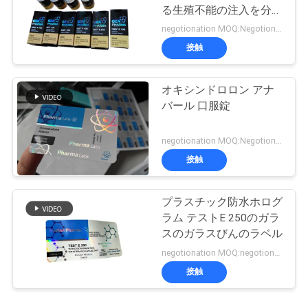
る生殖不能の注入を分類
します
negotionation MOQ:Negotionation
接触
オキシンドロロン アナ
バール 口服錠
negotionation MOQ:Negotionation
接触
プラスチック防水ホログ
ラム テストE 250のガラ
スのガラスびんのラベル
negotionation MOQ:negotionation
接触