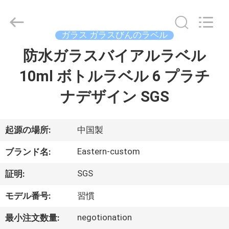
supplier.
Copyright
©
2017
-
ガラス ガラスびんのラベル
2026
Hjtc
(Xiamen)
防水ガラスバイアルラベル
家
Industry
Co.,
Ltd.
10ml ボトルラベル 6 プラチ
All
Rights
プ
Reserved.
ナデザイン SGS
ロ
ダ
起源の場所:
中国製
ク
Eastern-custom
ブランド名:
ト
SGS
証明:
モデル番号:
習慣
私
negotionation
最小注文数量: