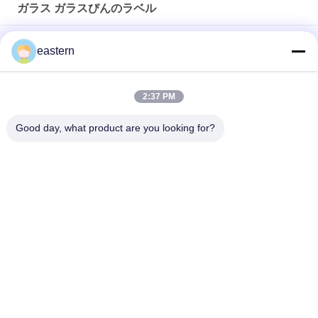
ガラス ガラスびんのラベル
ソマトロピン HG 176-191 2mlx10 ラベル付きガラスバイアル
eastern
フルセットのPaer Instrutionが付いているトレンアセテートバ
イアルバイアルラベル
2:37 PM
レーザー PET 10ml テスト エナント酸ガラス バイアル ラベル
Good day, what product are you looking for?
人気カテゴリ
すべて
ガラス ガラスびんの
錠剤のラベル
ラベル
10mL ガラスびんの
注文のガラスびんの
ラベル
ラベル
保証ホログラムのス
10ml ガラスびん箱
テッカー