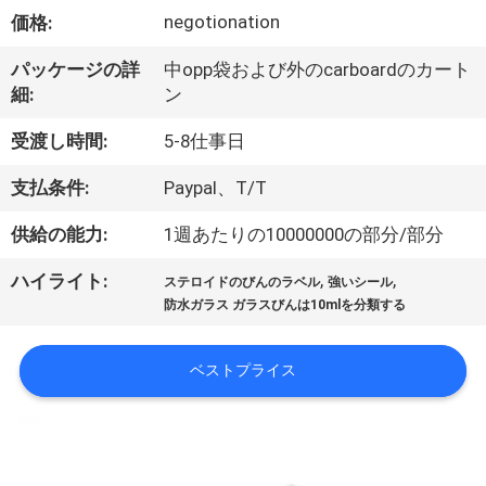
達
negotionation
価格:
に
パッケージの詳
中opp袋および外のcarboardのカート
つ
細:
ン
い
受渡し時間:
5-8仕事日
て
支払条件:
Paypal、T/T
供給の能力:
1週あたりの10000000の部分/部分
工
,
,
ハイライト:
場
ステロイドのびんのラベル
強いシール
防水ガラス ガラスびんは10mlを分類する
旅
行
ベストプライス
品