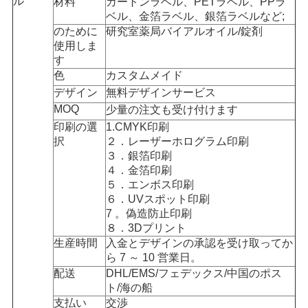
ル
材料
カートンラベル、PETラベル、PPラ
ベル、金箔ラベル、銀箔ラベルなど;
い
のために
研究室薬局バイアルオイル/錠剤
使用しま
す
ニ
色
カスタムメイド
デザイン
無料デザインサービス
ュ
MOQ
少量の注文も受け付けます
ー
印刷の選
1.CMYK印刷
択
２．レーザーホログラム印刷
ス
３．銀箔印刷
４．金箔印刷
５．エンボス印刷
場
６．UVスポット印刷
7 。偽造防止印刷
合
８．3Dプリント
生産時間
入金とデザインの承認を受け取ってか
ら 7 ～ 10 営業日。
地
配送
DHL/EMS/フェデックス/中国のポス
ト/海の船
図
支払い
交渉